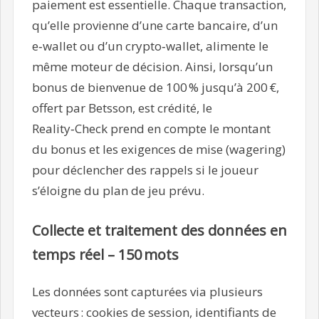
paiement est essentielle. Chaque transaction,
qu’elle provienne d’une carte bancaire, d’un
e‑wallet ou d’un crypto‑wallet, alimente le
même moteur de décision. Ainsi, lorsqu’un
bonus de bienvenue de 100 % jusqu’à 200 €,
offert par Betsson, est crédité, le
Reality‑Check prend en compte le montant
du bonus et les exigences de mise (wagering)
pour déclencher des rappels si le joueur
s’éloigne du plan de jeu prévu.
Collecte et traitement des données en
temps réel – 150 mots
Les données sont capturées via plusieurs
vecteurs : cookies de session, identifiants de