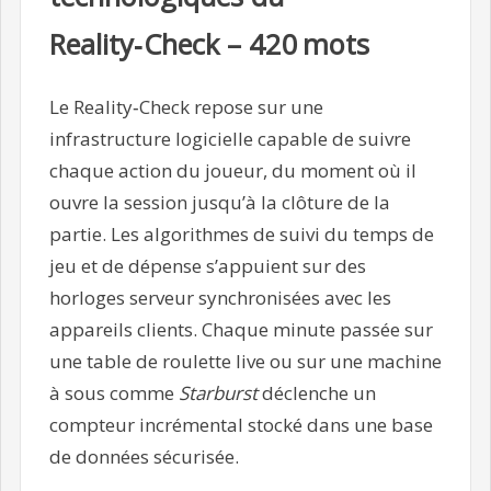
Reality‑Check – 420 mots
Le Reality‑Check repose sur une
infrastructure logicielle capable de suivre
chaque action du joueur, du moment où il
ouvre la session jusqu’à la clôture de la
partie. Les algorithmes de suivi du temps de
jeu et de dépense s’appuient sur des
horloges serveur synchronisées avec les
appareils clients. Chaque minute passée sur
une table de roulette live ou sur une machine
à sous comme
Starburst
déclenche un
compteur incrémental stocké dans une base
de données sécurisée.