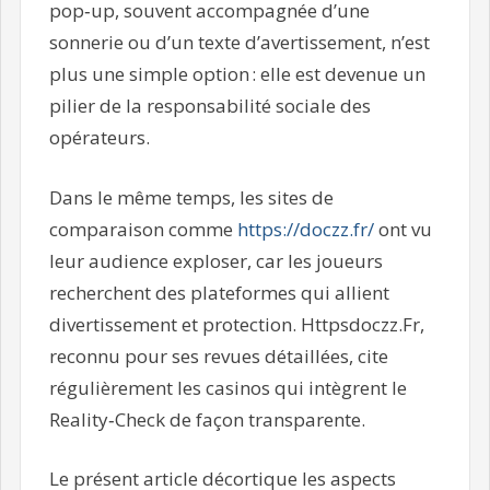
pop‑up, souvent accompagnée d’une
sonnerie ou d’un texte d’avertissement, n’est
plus une simple option : elle est devenue un
pilier de la responsabilité sociale des
opérateurs.
Dans le même temps, les sites de
comparaison comme
https://doczz.fr/
ont vu
leur audience exploser, car les joueurs
recherchent des plateformes qui allient
divertissement et protection. Httpsdoczz.Fr,
reconnu pour ses revues détaillées, cite
régulièrement les casinos qui intègrent le
Reality‑Check de façon transparente.
Le présent article décortique les aspects