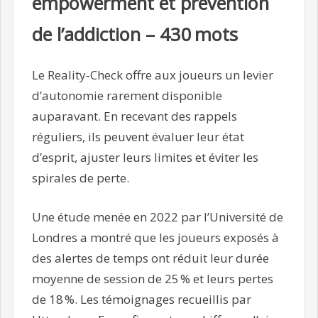
empowerment et prévention
de l’addiction – 430 mots
Le Reality‑Check offre aux joueurs un levier
d’autonomie rarement disponible
auparavant. En recevant des rappels
réguliers, ils peuvent évaluer leur état
d’esprit, ajuster leurs limites et éviter les
spirales de perte.
Une étude menée en 2022 par l’Université de
Londres a montré que les joueurs exposés à
des alertes de temps ont réduit leur durée
moyenne de session de 25 % et leurs pertes
de 18 %. Les témoignages recueillis par