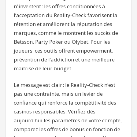
réinventent : les offres conditionnées à
l’acceptation du Reality‑Check favorisent la
rétention et améliorent la réputation des
marques, comme le montrent les succès de
Betsson, Party Poker ou Olybet. Pour les
joueurs, ces outils offrent empowerment,
prévention de l’addiction et une meilleure
maîtrise de leur budget.
Le message est clair : le Reality‑Check n’est
pas une contrainte, mais un levier de
confiance qui renforce la compétitivité des
casinos responsables. Vérifiez dès
aujourd’hui les paramètres de votre compte,
comparez les offres de bonus en fonction de