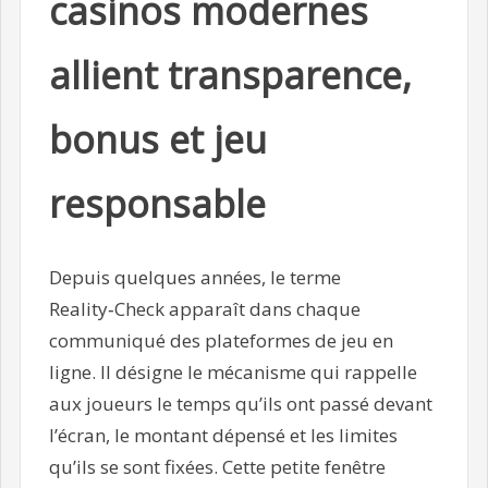
casinos modernes
allient transparence,
bonus et jeu
responsable
Depuis quelques années, le terme
Reality‑Check apparaît dans chaque
communiqué des plateformes de jeu en
ligne. Il désigne le mécanisme qui rappelle
aux joueurs le temps qu’ils ont passé devant
l’écran, le montant dépensé et les limites
qu’ils se sont fixées. Cette petite fenêtre