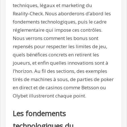
techniques, légaux et marketing du
Reality‑Check. Nous aborderons d’abord les
fondements technologiques, puis le cadre
réglementaire qui impose ces contrôles.
Nous verrons comment les bonus sont
repensés pour respecter les limites de jeu,
quels bénéfices concrets en retirent les
joueurs, et enfin quelles innovations sont à
l’horizon. Au fil des sections, des exemples
tirés de machines à sous, de parties de poker
en direct et de casinos comme Betsson ou
Olybet illustreront chaque point.
Les fondements
technologiques du