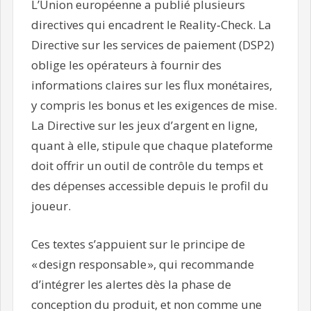
L’Union européenne a publié plusieurs
directives qui encadrent le Reality‑Check. La
Directive sur les services de paiement (DSP2)
oblige les opérateurs à fournir des
informations claires sur les flux monétaires,
y compris les bonus et les exigences de mise.
La Directive sur les jeux d’argent en ligne,
quant à elle, stipule que chaque plateforme
doit offrir un outil de contrôle du temps et
des dépenses accessible depuis le profil du
joueur.
Ces textes s’appuient sur le principe de
« design responsable », qui recommande
d’intégrer les alertes dès la phase de
conception du produit, et non comme une