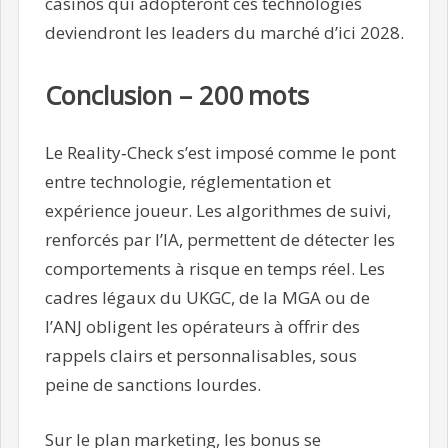
casinos qui adopteront ces technologies
deviendront les leaders du marché d’ici 2028.
Conclusion – 200 mots
Le Reality‑Check s’est imposé comme le pont
entre technologie, réglementation et
expérience joueur. Les algorithmes de suivi,
renforcés par l’IA, permettent de détecter les
comportements à risque en temps réel. Les
cadres légaux du UKGC, de la MGA ou de
l’ANJ obligent les opérateurs à offrir des
rappels clairs et personnalisables, sous
peine de sanctions lourdes.
Sur le plan marketing, les bonus se