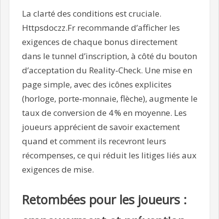
La clarté des conditions est cruciale.
Httpsdoczz.Fr recommande d’afficher les
exigences de chaque bonus directement
dans le tunnel d’inscription, à côté du bouton
d’acceptation du Reality‑Check. Une mise en
page simple, avec des icônes explicites
(horloge, porte‑monnaie, flèche), augmente le
taux de conversion de 4 % en moyenne. Les
joueurs apprécient de savoir exactement
quand et comment ils recevront leurs
récompenses, ce qui réduit les litiges liés aux
exigences de mise.
Retombées pour les joueurs :