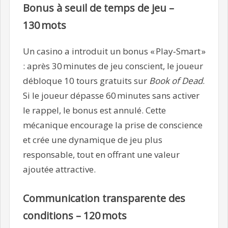
Bonus à seuil de temps de jeu –
130 mots
Un casino a introduit un bonus « Play‑Smart »
: après 30 minutes de jeu conscient, le joueur
débloque 10 tours gratuits sur
Book of Dead
.
Si le joueur dépasse 60 minutes sans activer
le rappel, le bonus est annulé. Cette
mécanique encourage la prise de conscience
et crée une dynamique de jeu plus
responsable, tout en offrant une valeur
ajoutée attractive.
Communication transparente des
conditions – 120 mots