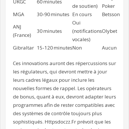
UKGC
60 minutes
de soutien)
Poker
MGA
30‑90 minutes
En cours
Betsson
Oui
ANJ
30 minutes
(notifications
Olybet
(France)
vocales)
Gibraltar
15‑120 minutes
Non
Aucun
Ces innovations auront des répercussions sur
les régulateurs, qui devront mettre à jour
leurs cadres légaux pour inclure les
nouvelles formes de rappel. Les opérateurs
de bonus, quant à eux, devront adapter leurs
programmes afin de rester compatibles avec
des systèmes de contrôle toujours plus
sophistiqués. Httpsdoczz.Fr prévoit que les