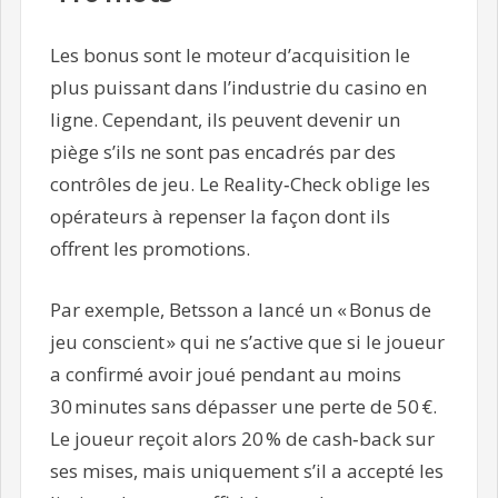
Les bonus sont le moteur d’acquisition le
plus puissant dans l’industrie du casino en
ligne. Cependant, ils peuvent devenir un
piège s’ils ne sont pas encadrés par des
contrôles de jeu. Le Reality‑Check oblige les
opérateurs à repenser la façon dont ils
offrent les promotions.
Par exemple, Betsson a lancé un « Bonus de
jeu conscient » qui ne s’active que si le joueur
a confirmé avoir joué pendant au moins
30 minutes sans dépasser une perte de 50 €.
Le joueur reçoit alors 20 % de cash‑back sur
ses mises, mais uniquement s’il a accepté les