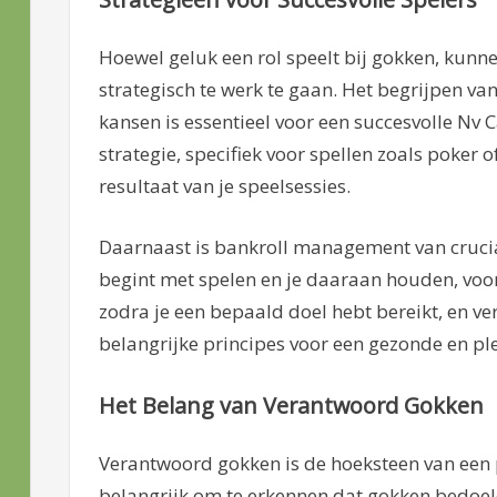
Hoewel geluk een rol speelt bij gokken, kun
strategisch te werk te gaan. Het begrijpen va
kansen is essentieel voor een succesvolle Nv 
strategie, specifiek voor spellen zoals poker o
resultaat van je speelsessies.
Daarnaast is bankroll management van crucia
begint met spelen en je daaraan houden, v
zodra je een bepaald doel hebt bereikt, en ver
belangrijke principes voor een gezonde en ple
Het Belang van Verantwoord Gokken
Verantwoord gokken is de hoeksteen van een po
belangrijk om te erkennen dat gokken bedoeld