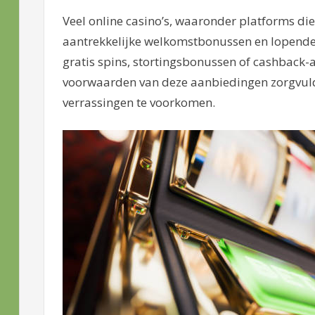
Veel online casino’s, waaronder platforms di
aantrekkelijke welkomstbonussen en lopende
gratis spins, stortingsbonussen of cashback-
voorwaarden van deze aanbiedingen zorgvuld
verrassingen te voorkomen.