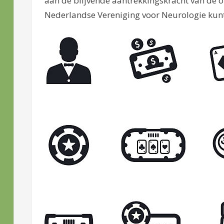
aan de blijvende aantrekkingskracht van de o
Nederlandse Vereniging voor Neurologie kun