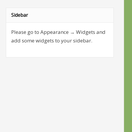
Sidebar
Please go to Appearance → Widgets and
add some widgets to your sidebar.