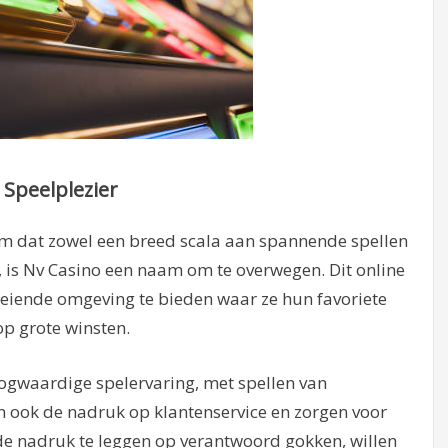
Speelplezier
orm dat zowel een breed scala aan spannende spellen
 is Nv Casino een naam om te overwegen. Dit online
boeiende omgeving te bieden waar ze hun favoriete
p grote winsten.
oogwaardige spelervaring, met spellen van
 ook de nadruk op klantenservice en zorgen voor
 de nadruk te leggen op verantwoord gokken, willen