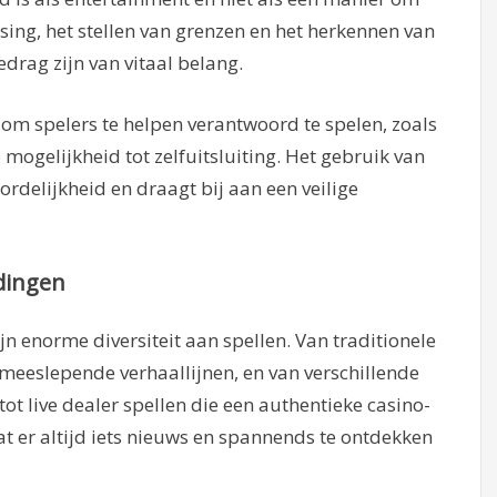
sing, het stellen van grenzen en het herkennen van
rag zijn van vitaal belang.
 om spelers te helpen verantwoord te spelen, zoals
e mogelijkheid tot zelfuitsluiting. Het gebruik van
rdelijkheid en draagt bij aan een veilige
dingen
jn enorme diversiteit aan spellen. Van traditionele
meeslepende verhaallijnen, en van verschillende
tot live dealer spellen die een authentieke casino-
at er altijd iets nieuws en spannends te ontdekken