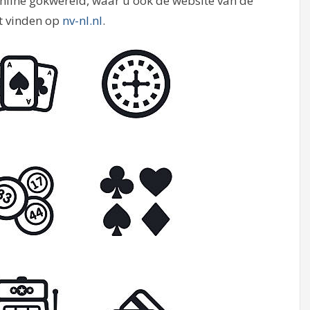
nline gokwereld, waar u ook de website van de
t vinden op
nv-nl.nl
.