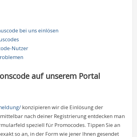
uscode bei uns einlösen
nuscodes
code-Nutzer
Problemen
ionscode auf unserem Portal
nmeldung/
konzipieren wir die Einlösung der
mittelbar nach deiner Registrierung entdecken man
rmularfeld speziell für Promocodes. Tippen Sie an
exakt so an, in der Form wie jener Ihnen gesendet