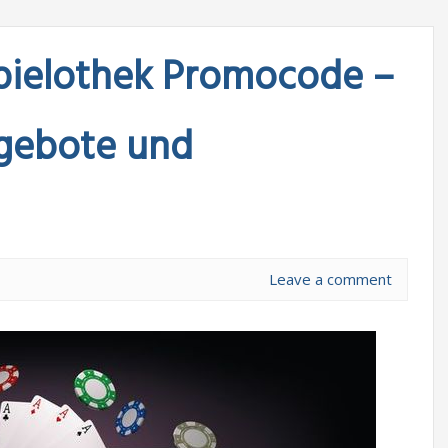
pielothek Promocode –
ngebote und
Leave a comment