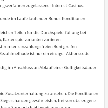
ngsverfahren zugelassener Internet-Casinos.
lrunde im Laufe laufender Bonus-Konditionen
gleichen Teilen für die Durchspielerfüllung bei –
 Kartenspielvarianten variieren
timmten einzahlungsfreien Boni greifen
Bezahlmethode ist nur ein einziger Aktionscode
ndig im Anschluss an Ablauf einer Gültigkeitsdauer
e Zusatzunterhaltung zu ansehen. Die Konditionen
 Siegeschancen gewährleisten, frei von überzogene
Unser Support steht bereit immer zur