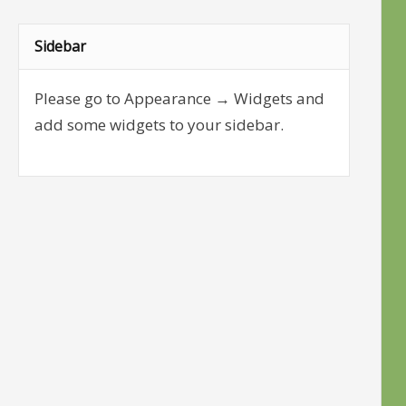
Sidebar
Please go to Appearance → Widgets and
add some widgets to your sidebar.