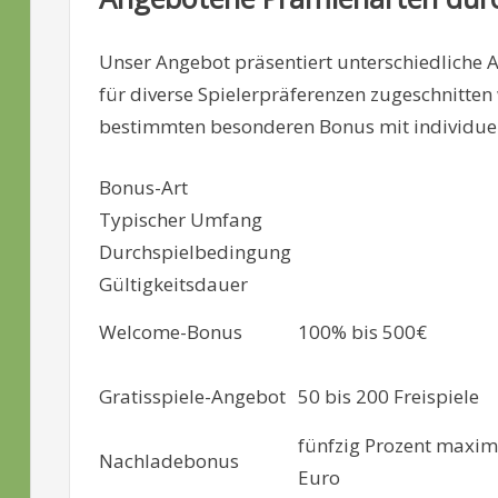
Unser Angebot präsentiert unterschiedliche 
für diverse Spielerpräferenzen zugeschnitten
bestimmten besonderen Bonus mit individuell
Bonus-Art
Typischer Umfang
Durchspielbedingung
Gültigkeitsdauer
Welcome-Bonus
100% bis 500€
Gratisspiele-Angebot
50 bis 200 Freispiele
fünfzig Prozent maxim
Nachladebonus
Euro