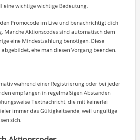
ll eine wichtige wichtige Bedeutung.
 den Promocode im Live und benachrichtigt dich
ung. Manche Aktionscodes sind automatisch dem
ige eine Mindestzahlung benötigen. Diese
h abgebildet, ehe man diesen Vorgang beenden.
nativ während einer Registrierung oder bei jeder
kunden empfangen in regelmäßigen Abständen
ehungsweise Textnachricht, die mit keinerlei
eler immer das Gültigkeitsende, weil ungültige
sen sich.
ch Aktionscodes