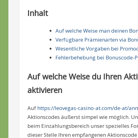
Inhalt
Auf welche Weise man deinen Bon
Verfügbare Prämienarten via Bo
Wesentliche Vorgaben bei Promo
Fehlerbehebung bei Bonuscode-
Auf welche Weise du Ihren Akt
aktivieren
Auf
https://leovegas-casino-at.com/de-at/a
Aktionscodes äußerst simpel wie möglich. Un
beim Einzahlungsbereich unser spezielles Fo
dieser Stelle Ihren empfangenen Aktionscode 