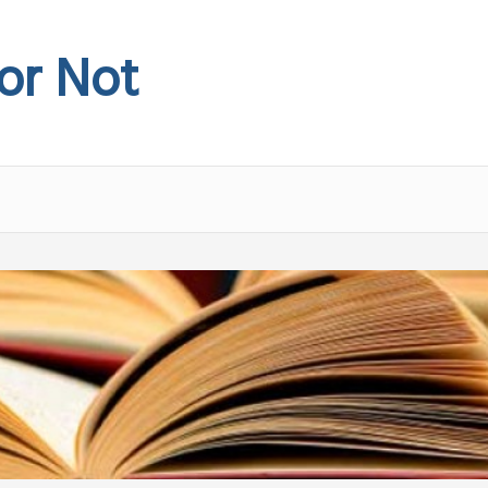
 or Not