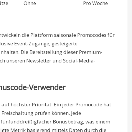
ätze
Ohne
Pro Woche
wickeln die Plattform saisonale Promocodes für
lusive Event-Zugänge, gesteigerte
halten. Die Bereitstellung dieser Premium-
ch unseren Newsletter und Social-Media-
onuscode-Verwender
 auf höchster Priorität. Ein jeder Promocode hat
r Freischaltung prüfen können. Jede
t fünfunddreißigfacher Bonusbetrag, was einem
gte Metrik basierend mittels Daten durch die