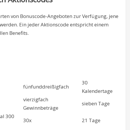
Arten von Bonuscode-Angeboten zur Verfügung, jene
 werden. Ein jeder Aktionscode entspricht einem
en Benefits.
30
fünfunddreißigfach
Kalendertage
vierzigfach
sieben Tage
Gewinnbeträge
al 300
30x
21 Tage