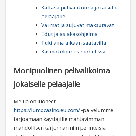
Kattava pelivalikoima jokaiselle
pelaajalle
Varmat ja sujuvat maksutavat
Edut ja asiakasohjelma
Tuki aina aikaan saatavilla
Kasinokokemus mobiilissa
Monipuolinen pelivalikoima
jokaiselle pelaajalle
Meillä on luoneet
https://lumocasino.eu.com/
-palvelumme
tarjoamaan käyttäjille mahtavimman
mahdollisen tarjonnan niin perinteisiä