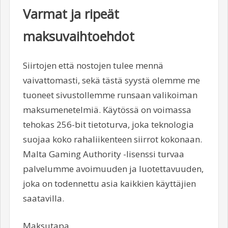
Varmat ja ripeät
maksuvaihtoehdot
Siirtojen että nostojen tulee mennä
vaivattomasti, sekä tästä syystä olemme me
tuoneet sivustollemme runsaan valikoiman
maksumenetelmiä. Käytössä on voimassa
tehokas 256-bit tietoturva, joka teknologia
suojaa koko rahaliikenteen siirrot kokonaan.
Malta Gaming Authority -lisenssi turvaa
palvelumme avoimuuden ja luotettavuuden,
joka on todennettu asia kaikkien käyttäjien
saatavilla.
Maksutapa