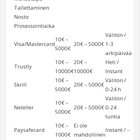
Tallettaminen
Nosto
Prosessointiaika
Välitön /
10€ –
Visa/Mastercard
20€ – 5000€
1-3
5000€
arkipäivää
10€ –
20€ –
Heti /
Trustly
10000€
10000€
Instant
10€ –
Välitön /
Skrill
20€ – 5000€
5000€
0-24 h
Välitön /
10€ –
Neteller
20€ – 5000€
0-24
5000€
tuntia
10€ –
Ei ole
Paysafecard
Instant / –
1000€
mahdollinen