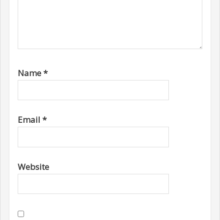
Name
*
Email
*
Website