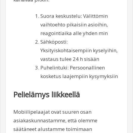
Suora keskustelu: Välittömin
vaihtoehto pikaisiin asioihin,
reagointiaika alle yhden min
Sähköposti:
Yksityiskohtaisempiin kyselyihin,
vastaus tulee 24 h sisään
Puhelintuki: Persoonallinen
kosketus laajempiin kysymyksiin
Pelielämys liikkeellä
Mobiilipelaajat ovat suuren osan
asiakaskunnastamme, että olemme
säätäneet alustamme toimimaan