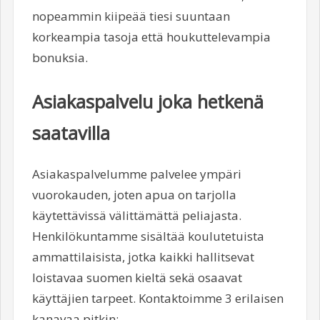
nopeammin kiipeää tiesi suuntaan
korkeampia tasoja että houkuttelevampia
bonuksia.
Asiakaspalvelu joka hetkenä
saatavilla
Asiakaspalvelumme palvelee ympäri
vuorokauden, joten apua on tarjolla
käytettävissä välittämättä peliajasta.
Henkilökuntamme sisältää koulutetuista
ammattilaisista, jotka kaikki hallitsevat
loistavaa suomen kieltä sekä osaavat
käyttäjien tarpeet. Kontaktoimme 3 erilaisen
kanavaa pitkin: