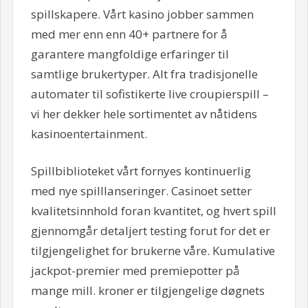
spillskapere. Vårt kasino jobber sammen
med mer enn enn 40+ partnere for å
garantere mangfoldige erfaringer til
samtlige brukertyper. Alt fra tradisjonelle
automater til sofistikerte live croupierspill –
vi her dekker hele sortimentet av nåtidens
kasinoentertainment.
Spillbiblioteket vårt fornyes kontinuerlig
med nye spilllanseringer. Casinoet setter
kvalitetsinnhold foran kvantitet, og hvert spill
gjennomgår detaljert testing forut for det er
tilgjengelighet for brukerne våre. Kumulative
jackpot-premier med premiepotter på
mange mill. kroner er tilgjengelige døgnets