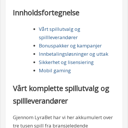
Innholdsfortegnelse
Vårt spillutvalg og
spillleverandører
Bonuspakker og kampanjer
Innbetalingsløsninger og uttak
Sikkerhet og lisensiering
Mobil gaming
Vårt komplette spillutvalg og
spillleverandører
Gjennom LyraBet har vi her akkumulert over
tre tusen spill fra bransjeledende