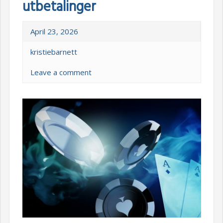
utbetalinger
April 23, 2026
kristiebarnett
Leave a comment