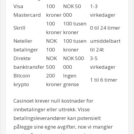
Visa
100
NOK 50
1-3
Mastercard
kroner
000
virkedager
100
100 tusen
Skrill
0 til 24 timer
kroner
kroner
Neteller
NOK
100 tusen
umiddelbart
betalinger
100
kroner
til 24t
Direkte
NOK
NOK 500
3-5
banktransfer
500
000
virkedager
Bitcoin
200
Ingen
1 til 6 timer
krypto
kroner
grense
Casinoet krever null kostnader for
innbetalinger eller uttrekk. Visse
betalingsleverandører kan potensielt
pålegge sine egne avgifter, noe vi mangler