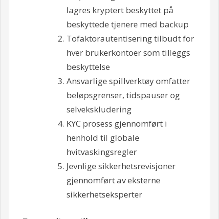
lagres kryptert beskyttet på
beskyttede tjenere med backup
Tofaktorautentisering tilbudt for
hver brukerkontoer som tilleggs
beskyttelse
Ansvarlige spillverktøy omfatter
beløpsgrenser, tidspauser og
selvekskludering
KYC prosess gjennomført i
henhold til globale
hvitvaskingsregler
Jevnlige sikkerhetsrevisjoner
gjennomført av eksterne
sikkerhetseksperter