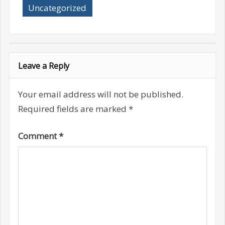
Uncategorized
Leave a Reply
Your email address will not be published.
Required fields are marked
*
Comment
*