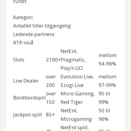
rundt.
Kategori
Antallet titler tilgjengelig
Ledende partnere
RTP-nivå
NetEnt,
mellom
Slots
2100+
Pragmatic,
94-98%
Play’n GO
over
Evolution Live,
mellom
Live Dealer
200
Ezugi Live
97-99%
over
Micro Gaming,
95 til
Bordbordspill
150
Red Tiger
99%
NetEnt,
92 til
Jackpot-spill
85+
Microgaming
96%
NetEnt spill,