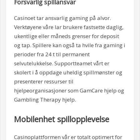
Forsvarlig spillansvar
Casinoet tar ansvarlig gaming på alvor.
Verktøyene våre lar brukere fastsette daglig,
ukentlige eller måneds grenser for deposit
og tap. Spillere kan også ta hvile fra gaming i
perioder fra 24 t til permanent
selvutelukkelse. Supportteamet vårt er
skolert i å oppdage uheldig spillmønster og
presenterer ressurser til
hjelpeorganisasjoner som GamCare hjelp og
Gambling Therapy hjelp.
Mobilenhet spillopplevelse
Casinoplattformen vår er totalt optimert for