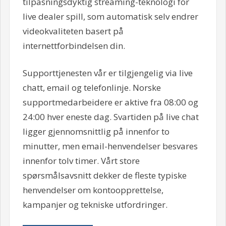
tilpasningsdyktig streaming-teknologi for
live dealer spill, som automatisk selv endrer
videokvaliteten basert på
internettforbindelsen din.
Supporttjenesten vår er tilgjengelig via live
chatt, email og telefonlinje. Norske
supportmedarbeidere er aktive fra 08:00 og
24:00 hver eneste dag. Svartiden på live chat
ligger gjennomsnittlig på innenfor to
minutter, men email-henvendelser besvares
innenfor tolv timer. Vårt store
spørsmålsavsnitt dekker de fleste typiske
henvendelser om kontoopprettelse,
kampanjer og tekniske utfordringer.