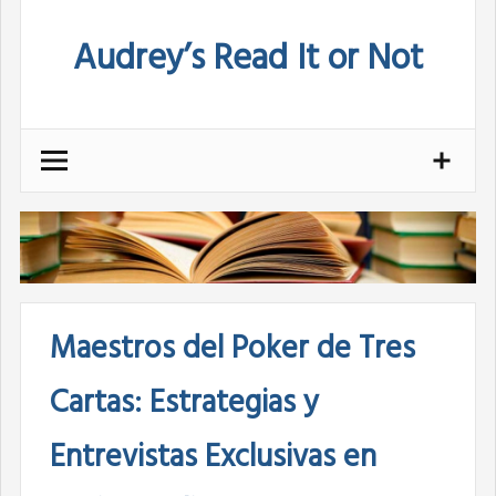
Skip
Audrey’s Read It or Not
to
content
Maestros del Poker de Tres
Cartas: Estrategias y
Entrevistas Exclusivas en