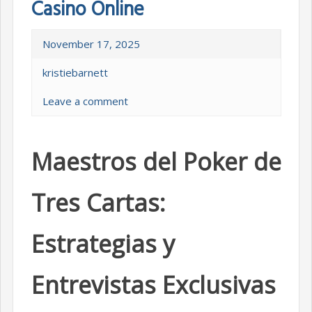
Casino Online
November 17, 2025
kristiebarnett
Leave a comment
Maestros del Poker de
Tres Cartas:
Estrategias y
Entrevistas Exclusivas