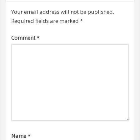
Your email address will not be published.
Required fields are marked
*
Comment
*
Name
*