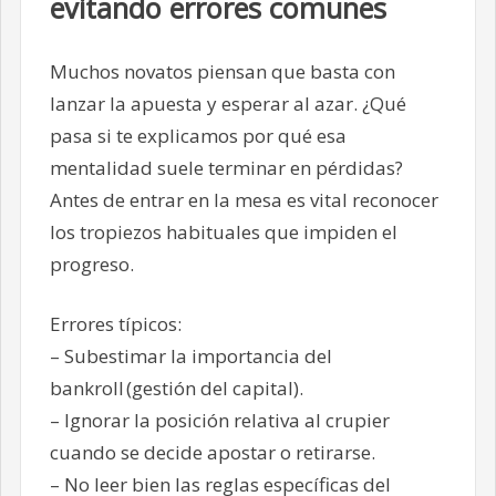
evitando errores comunes
Muchos novatos piensan que basta con
lanzar la apuesta y esperar al azar. ¿Qué
pasa si te explicamos por qué esa
mentalidad suele terminar en pérdidas?
Antes de entrar en la mesa es vital reconocer
los tropiezos habituales que impiden el
progreso.
Errores típicos:
– Subestimar la importancia del
bankroll (gestión del capital).
– Ignorar la posición relativa al crupier
cuando se decide apostar o retirarse.
– No leer bien las reglas específicas del