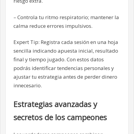
riesgo extra.
– Controla tu ritmo respiratorio; mantener la
calma reduce errores impulsivos.
Expert Tip: Registra cada sesión en una hoja
sencilla indicando apuesta inicial, resultado
final y tiempo jugado. Con estos datos
podrás identificar tendencias personales y
ajustar tu estrategia antes de perder dinero
innecesario.
Estrategias avanzadas y
secretos de los campeones