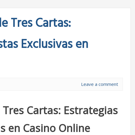
e Tres Cartas:
stas Exclusivas en
Leave a comment
Tres Cartas: Estrategias
as en Casino Online