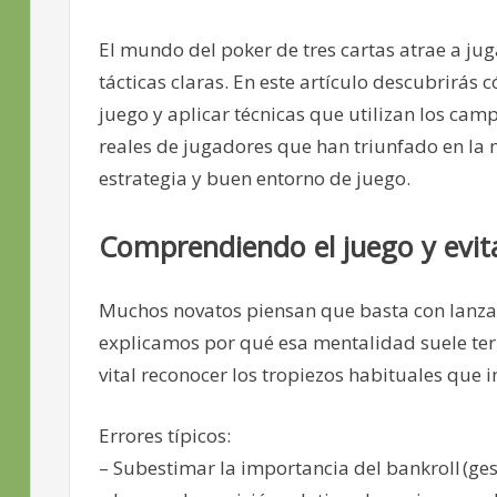
El mundo del poker de tres cartas atrae a ju
tácticas claras. En este artículo descubrirás 
juego y aplicar técnicas que utilizan los ca
reales de jugadores que han triunfado en la
estrategia y buen entorno de juego.
Comprendiendo el juego y evi
Muchos novatos piensan que basta con lanzar 
explicamos por qué esa mentalidad suele ter
vital reconocer los tropiezos habituales que 
Errores típicos:
– Subestimar la importancia del bankroll (gest