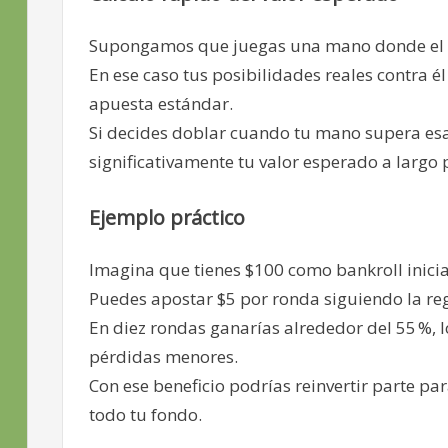
Supongamos que juegas una mano donde el cr
En ese caso tus posibilidades reales contra
apuesta estándar.
Si decides doblar cuando tu mano supera es
significativamente tu valor esperado a largo 
Ejemplo práctico
Imagina que tienes $100 como bankroll inicia
Puedes apostar $5 por ronda siguiendo la regl
En diez rondas ganarías alrededor del 55 %, 
pérdidas menores.
Con ese beneficio podrías reinvertir parte pa
todo tu fondo.