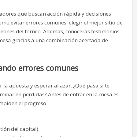
gadores que buscan acción rápida y decisiones
cómo evitar errores comunes, elegir el mejor sitio de
mpeones del torneo. Además, conocerás testimonios
 mesa gracias a una combinación acertada de
tando errores comunes
la apuesta y esperar al azar. ¿Qué pasa si te
minar en pérdidas? Antes de entrar en la mesa es
impiden el progreso.
ión del capital).