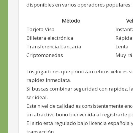
disponibles en varios operadores populares:
Método
Ve
Tarjeta Visa
Instan
Billetera electrónica
Rápida
Transferencia bancaria
Lenta
Criptomonedas
Muy rá
Los jugadores que priorizan retiros veloces s
rapidez inmediata.
Si buscas combinar seguridad con rapidez, la 
ser ideal.
Este nivel de calidad es consistentemente en
un atractivo bono bienvenida al registrarte p
El sitio está regulado bajo licencia española
transacción.