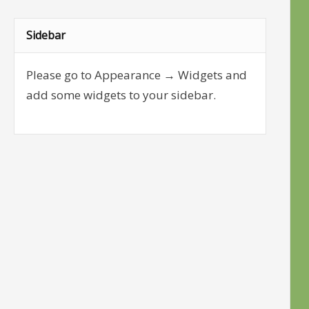
Sidebar
Please go to Appearance → Widgets and
add some widgets to your sidebar.