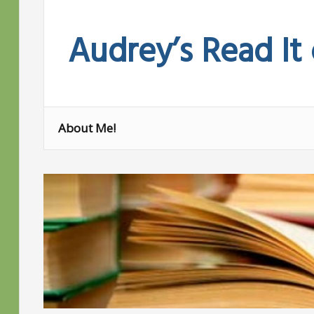
Skip
to
Audrey’s Read It
content
About Me!