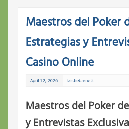
Maestros del Poker d
Estrategias y Entrevi
Casino Online
April 12, 2026
kristiebarnett
Maestros del Poker de 
y Entrevistas Exclusiv