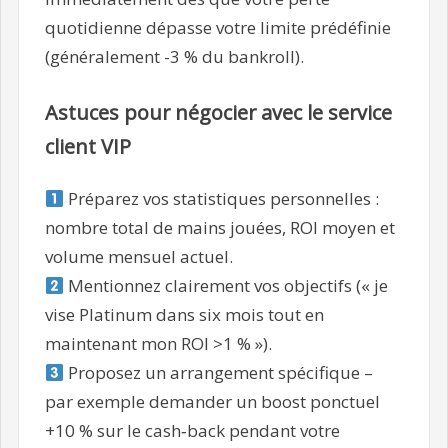
quotidienne dépasse votre limite prédéfinie
(généralement -3 % du bankroll).
Astuces pour négocier avec le service
client VIP
Préparez vos statistiques personnelles :
nombre total de mains jouées, ROI moyen et
volume mensuel actuel.
Mentionnez clairement vos objectifs (« je
vise Platinum dans six mois tout en
maintenant mon ROI >1 % »).
Proposez un arrangement spécifique –
par exemple demander un boost ponctuel
+10 % sur le cash‑back pendant votre