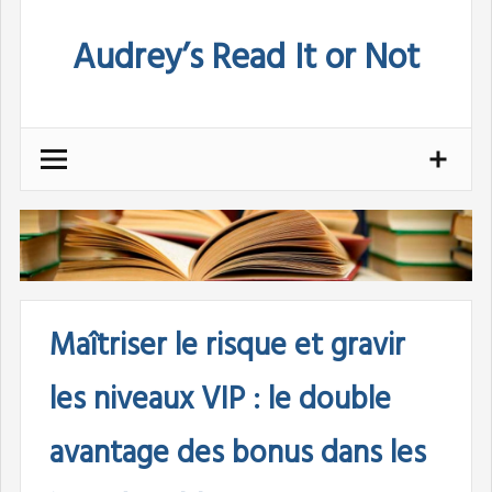
Skip
Audrey’s Read It or Not
to
content
Maîtriser le risque et gravir
les niveaux VIP : le double
avantage des bonus dans les