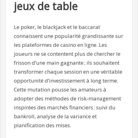
jeux de table
Le poker, le blackjack et le baccarat
connaissent une popularité grandissante sur
les plateformes de casino en ligne. Les
joueurs ne se contentent plus de chercher le
frisson d’une main gagnante ; ils souhaitent
transformer chaque session en une véritable
opportunité d’investissement à long terme.
Cette mutation pousse les amateurs à
adopter des méthodes de risk‑management
inspirées des marchés financiers : suivi du
bankroll, analyse de la variance et
planification des mises.