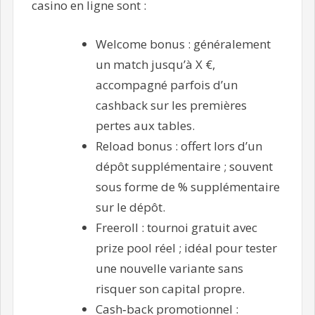
casino en ligne sont :
Welcome bonus : généralement
un match jusqu’à X €,
accompagné parfois d’un
cashback sur les premières
pertes aux tables.
Reload bonus : offert lors d’un
dépôt supplémentaire ; souvent
sous forme de % supplémentaire
sur le dépôt.
Freeroll : tournoi gratuit avec
prize pool réel ; idéal pour tester
une nouvelle variante sans
risquer son capital propre.
Cash‑back promotionnel :