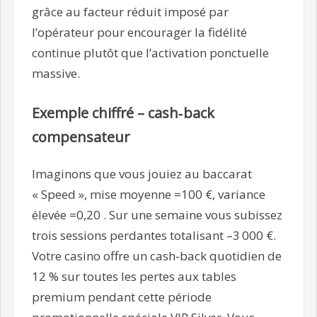
grâce au facteur réduit imposé par
l’opérateur pour encourager la fidélité
continue plutôt que l’activation ponctuelle
massive.
Exemple chiffré – cash‑back
compensateur
Imaginons que vous jouiez au baccarat
« Speed », mise moyenne =100 €, variance
élevée =0,20 . Sur une semaine vous subissez
trois sessions perdantes totalisant –3 000 €.
Votre casino offre un cash‑back quotidien de
12 % sur toutes les pertes aux tables
premium pendant cette période