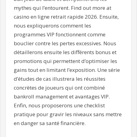
mythes qui l’entourent. Find out more at
casino en ligne retrait rapide 2026. Ensuite,
nous expliquerons comment les
programmes VIP fonctionnent comme
bouclier contre les pertes excessives. Nous
détaillerons ensuite les différents bonus et
promotions qui permettent d’optimiser les
gains tout en limitant l’exposition. Une série
d’études de cas illustrera les réussites
concrètes de joueurs qui ont combiné
bankroll management et avantages VIP.
Enfin, nous proposerons une checklist
pratique pour gravir les niveaux sans mettre
en danger sa santé financière.