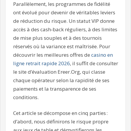
Parallèlement, les programmes de fidélité
ont évolué pour devenir de véritables leviers
de réduction du risque. Un statut VIP donne
accès à des cash‑back réguliers, à des limites
de mise plus souples et à des tournois
réservés où la variance est maîtrisée. Pour
découvrir les meilleures offres de
casino en
ligne retrait rapide 2026
, il suffit de consulter
le site d’évaluation Ereer.Org, qui classe
chaque opérateur selon la rapidité de ses
paiements et la transparence de ses
conditions.
Cet article se décompose en cinq parties :
d’abord, nous définirons le risque propre
aux jeux de table et démystifierons les