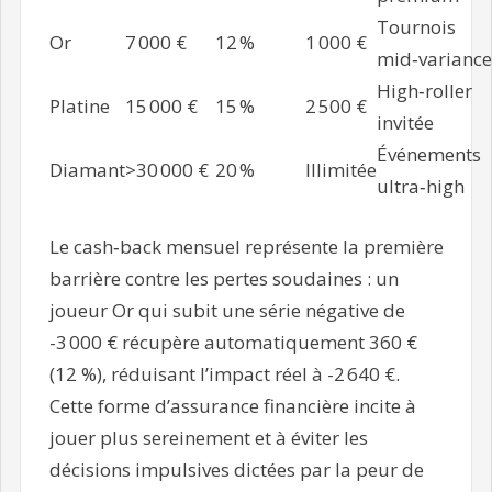
Tournois
Or
7 000 €
12 %
1 000 €
mid‑variance
High‑roller
Platine
15 000 €
15 %
2 500 €
invitée
Événements
Diamant
>30 000 €
20 %
Illimitée
ultra‑high
Le cash‑back mensuel représente la première
barrière contre les pertes soudaines : un
joueur Or qui subit une série négative de
-3 000 € récupère automatiquement 360 €
(12 %), réduisant l’impact réel à -2 640 €.
Cette forme d’assurance financière incite à
jouer plus sereinement et à éviter les
décisions impulsives dictées par la peur de