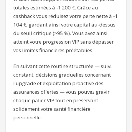
totales estimées à -1 200 €. Grâce au
cashback vous réduisez votre perte nette à -1
104 €, gardant ainsi votre capital au-dessus
du seuil critique (>95 %). Vous avez ainsi
atteint votre progression VIP sans dépasser
vos limites financières préétablies.
En suivant cette routine structurée — suivi
constant, décisions graduelles concernant
l’upgrade et exploitation proactive des
assurances offertes — vous pouvez gravir
chaque palier VIP tout en préservant
solidement votre santé financière
personnelle.