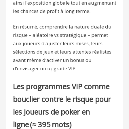
ainsi l’exposition globale tout en augmentant
les chances de profit à long terme.
En résumé, comprendre la nature duale du
risque – aléatoire vs stratégique – permet
aux joueurs d’ajuster leurs mises, leurs
sélections de jeux et leurs attentes réalistes
avant même d’activer un bonus ou
d’envisager un upgrade VIP.
Les programmes VIP comme
bouclier contre le risque pour
les joueurs de poker en
ligne (≈ 395 mots)