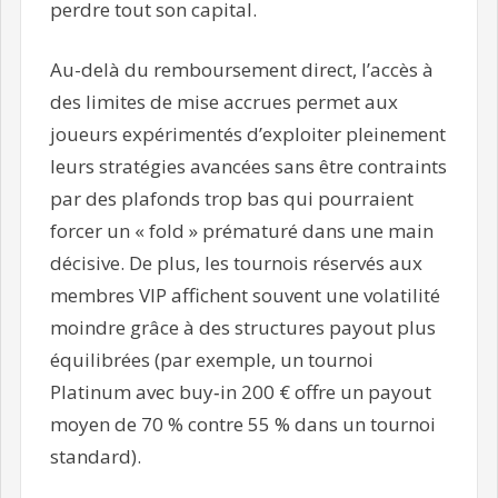
perdre tout son capital.
Au-delà du remboursement direct, l’accès à
des limites de mise accrues permet aux
joueurs expérimentés d’exploiter pleinement
leurs stratégies avancées sans être contraints
par des plafonds trop bas qui pourraient
forcer un « fold » prématuré dans une main
décisive. De plus, les tournois réservés aux
membres VIP affichent souvent une volatilité
moindre grâce à des structures payout plus
équilibrées (par exemple, un tournoi
Platinum avec buy‑in 200 € offre un payout
moyen de 70 % contre 55 % dans un tournoi
standard).