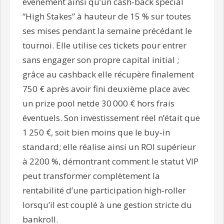
événement ainsi qu’un cash‑back spécial
“High Stakes” à hauteur de 15 % sur toutes
ses mises pendant la semaine précédant le
tournoi. Elle utilise ces tickets pour entrer
sans engager son propre capital initial ;
grâce au cashback elle récupère finalement
750 € après avoir fini deuxième place avec
un prize pool netde 30 000 € hors frais
éventuels. Son investissement réel n’était que
1 250 €, soit bien moins que le buy‑in
standard; elle réalise ainsi un ROI supérieur
à 2200 %, démontrant comment le statut VIP
peut transformer complètement la
rentabilité d’une participation high‐roller
lorsqu’il est couplé à une gestion stricte du
bankroll.