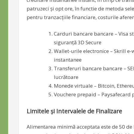
patruzeci și opt ore, în functie de metoda 
pentru tranzacțiile financiare, costurile aferen
Carduri bancare bancare – Visa s
siguranță 3D Secure
Wallet-urile electronice – Skrill e
instantanee
Transferuri bancare bancare – SEP
lucrătoare
Monede virtuale – Bitcoin, Ethere
Vouchere prepaid – Paysafecard pe
Limitele și Intervalele de Finalizare
Alimentarea minimă acceptata este de 50 de