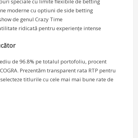
uri speciale cu limite flexibile de betting
erne moderne cu optiuni de side betting
i show de genul Crazy Time
tilitate ridicată pentru experiențe intense
ucător
diu de 96.8% pe totalul portofoliu, procent
it eCOGRA. Prezentăm transparent rata RTP pentru
 selecteze titlurile cu cele mai mai bune rate de