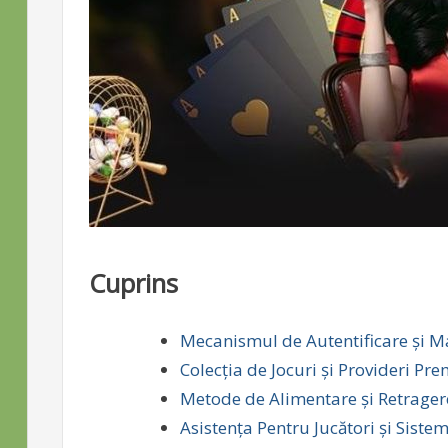
Cuprins
Mecanismul de Autentificare și Ma
Colecția de Jocuri și Provideri P
Metode de Alimentare și Retrager
Asistența Pentru Jucători și Sistem