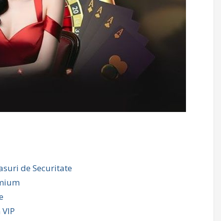
suri de Securitate
remium
e
 VIP