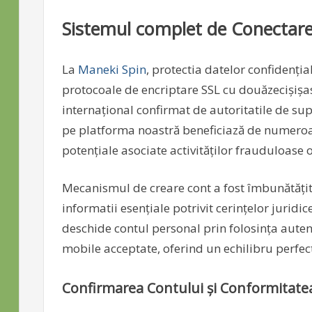
Sistemul complet de Conectare
La
Maneki Spin
, protectia datelor confidenția
protocoale de encriptare SSL cu douăzecișișa
internațional confirmat de autoritatile de su
pe platforma noastră beneficiază de numeroase
potențiale asociate activităților frauduloase o
Mecanismul de creare cont a fost îmbunătățit
informatii esențiale potrivit cerințelor juridic
deschide contul personal prin folosința autent
mobile acceptate, oferind un echilibru perfec
Confirmarea Contului și Conformitate