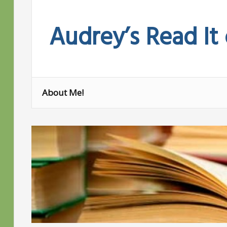
Skip
to
Audrey’s Read It
content
About Me!