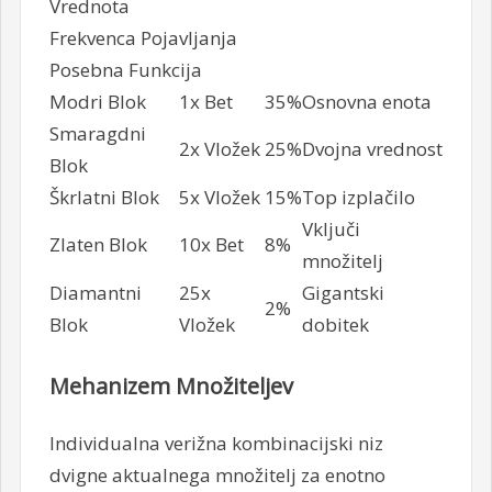
Vrednota
Frekvenca Pojavljanja
Posebna Funkcija
Modri Blok
1x Bet
35%
Osnovna enota
Smaragdni
2x Vložek
25%
Dvojna vrednost
Blok
Škrlatni Blok
5x Vložek
15%
Top izplačilo
Vključi
Zlaten Blok
10x Bet
8%
množitelj
Diamantni
25x
Gigantski
2%
Blok
Vložek
dobitek
Mehanizem Množiteljev
Individualna verižna kombinacijski niz
dvigne aktualnega množitelj za enotno