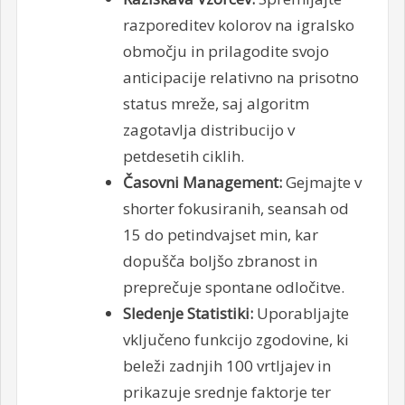
razporeditev kolorov na igralsko
območju in prilagodite svojo
anticipacije relativno na prisotno
status mreže, saj algoritm
zagotavlja distribucijo v
petdesetih ciklih.
Časovni Management:
Gejmajte v
shorter fokusiranih, seansah od
15 do petindvajset min, kar
dopušča boljšo zbranost in
preprečuje spontane odločitve.
Sledenje Statistiki:
Uporabljajte
vključeno funkcijo zgodovine, ki
beleži zadnjih 100 vrtljajev in
prikazuje srednje faktorje ter