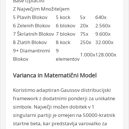
Base Izplačilo
Z Največjim Množiteljem
5 Plavih Blokov
5 kock
5x
640x
6 Zelenih Blokov
6 blokov
20x
2.560x
7 Škrlatnih Blokov
7 blokov
75x
9.600x
8 Zlatih Blokov
8 kock
250x
32.000x
9+ Diamantnimi
9
1.000x
128.000x
Blokov
elementov
Varianca in Matematični Model
Koristimo adaptiran Gaussov distribucijski
framework z dodatnimi ponderji za unikatne
simbole. Največji možen dobitek v 1
singularni partiji je omejen na 50000-kratnik
startne beta, kar predstavlja varovalko za