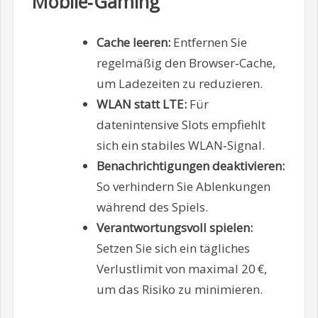
Mobile‑Gaming
Cache leeren:
Entfernen Sie
regelmäßig den Browser‑Cache,
um Ladezeiten zu reduzieren.
WLAN statt LTE:
Für
datenintensive Slots empfiehlt
sich ein stabiles WLAN‑Signal.
Benachrichtigungen deaktivieren:
So verhindern Sie Ablenkungen
während des Spiels.
Verantwortungsvoll spielen:
Setzen Sie sich ein tägliches
Verlustlimit von maximal 20 €,
um das Risiko zu minimieren.