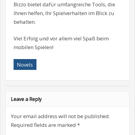
Bizzo bietet dafür umfangreiche Tools, die
Ihnen helfen, Ihr Spielverhalten im Blick zu
behalten.
Viel Erfolg und vor allem viel Spaß beim
mobilen Spielen!
Novels
Leave a Reply
Your email address will not be published.
Required fields are marked
*