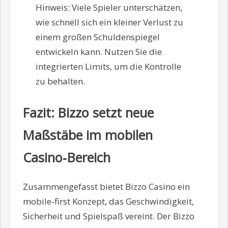
Hinweis: Viele Spieler unterschätzen,
wie schnell sich ein kleiner Verlust zu
einem großen Schuldenspiegel
entwickeln kann. Nutzen Sie die
integrierten Limits, um die Kontrolle
zu behalten.
Fazit: Bizzo setzt neue
Maßstäbe im mobilen
Casino‑Bereich
Zusammengefasst bietet Bizzo Casino ein
mobile‑first Konzept, das Geschwindigkeit,
Sicherheit und Spielspaß vereint. Der Bizzo