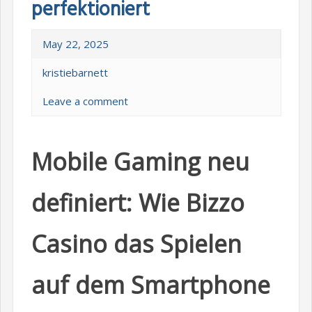
perfektioniert
May 22, 2025
kristiebarnett
Leave a comment
Mobile Gaming neu
definiert: Wie Bizzo
Casino das Spielen
auf dem Smartphone