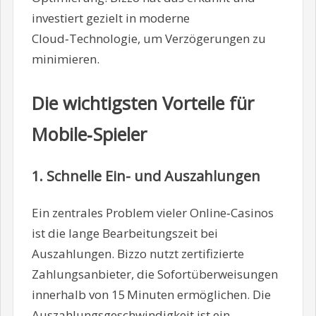
investiert gezielt in moderne
Cloud‑Technologie, um Verzögerungen zu
minimieren.
Die wichtigsten Vorteile für
Mobile‑Spieler
1. Schnelle Ein- und Auszahlungen
Ein zentrales Problem vieler Online‑Casinos
ist die lange Bearbeitungszeit bei
Auszahlungen. Bizzo nutzt zertifizierte
Zahlungsanbieter, die Sofortüberweisungen
innerhalb von 15 Minuten ermöglichen. Die
Auszahlungsgeschwindigkeit ist ein