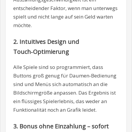
entscheidender Faktor, wenn man unterwegs
spielt und nicht lange auf sein Geld warten
möchte.
2. Intuitives Design und
Touch‑Optimierung
Alle Spiele sind so programmiert, dass
Buttons groß genug für Daumen‑Bedienung
sind und Menüs sich automatisch an die
Bildschirmgröße anpassen. Das Ergebnis ist
ein flüssiges Spielerlebnis, das weder an
Funktionalität noch an Grafik leidet.
3. Bonus ohne Einzahlung – sofort