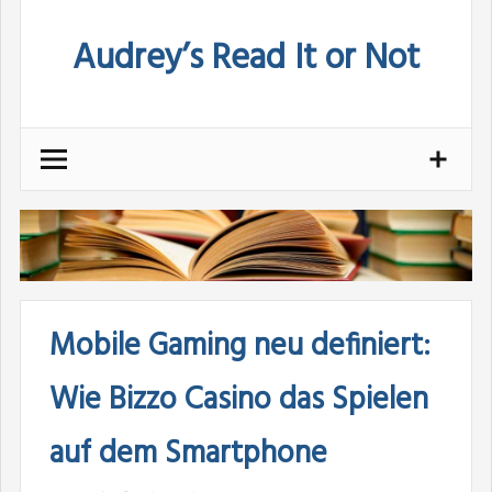
Skip
Audrey’s Read It or Not
to
content
Mobile Gaming neu definiert:
Wie Bizzo Casino das Spielen
auf dem Smartphone