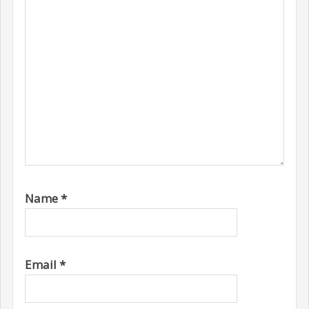
Name
*
Email
*