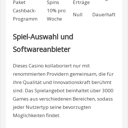
Paket
Spins
Erträge
Cashback-
10% pro
Null
Dauerhaft
Programm
Woche
Spiel-Auswahl und
Softwareanbieter
Dieses Casino kollaboriert nur mit
renommierten Providern gemeinsam, die für
ihre Qualität und Innovationskraft berühmt
sind. Das Spielangebot beinhaltet über 3000
Games aus verschiedenen Bereichen, sodass
jeder Nutzertyp seine bevorzugten
Möglichkeiten findet.