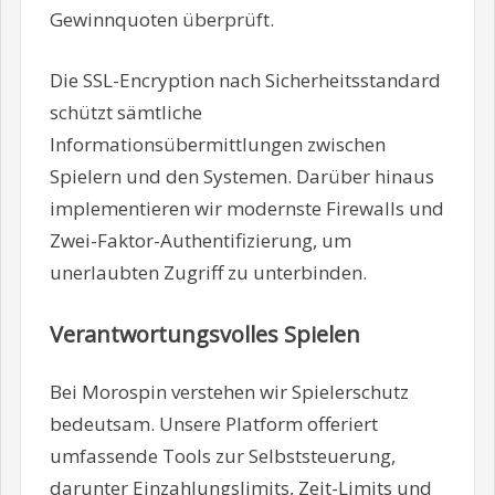
Gewinnquoten überprüft.
Die SSL-Encryption nach Sicherheitsstandard
schützt sämtliche
Informationsübermittlungen zwischen
Spielern und den Systemen. Darüber hinaus
implementieren wir modernste Firewalls und
Zwei-Faktor-Authentifizierung, um
unerlaubten Zugriff zu unterbinden.
Verantwortungsvolles Spielen
Bei Morospin verstehen wir Spielerschutz
bedeutsam. Unsere Platform offeriert
umfassende Tools zur Selbststeuerung,
darunter Einzahlungslimits, Zeit-Limits und