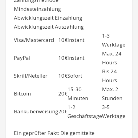
Mindesteinzahlung
Abwicklungszeit Einzahlung
Abwicklungszeit Auszahlung
1-3
Visa/Mastercard
10€
Instant
Werktage
Max. 24
PayPal
10€
Instant
Hours
Bis 24
Skrill/Neteller
10€
Sofort
Hours
15-30
Max. 2
Bitcoin
20€
Minuten
Stunden
1-2
3-5
Banküberweisung
20€
Geschäftstage
Werktage
Ein geprüfter Fakt: Die gemittelte