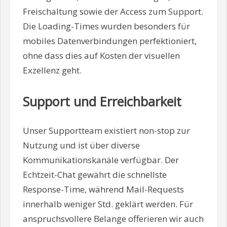
Freischaltung sowie der Access zum Support.
Die Loading-Times wurden besonders für
mobiles Datenverbindungen perfektioniert,
ohne dass dies auf Kosten der visuellen
Exzellenz geht.
Support und Erreichbarkeit
Unser Supportteam existiert non-stop zur
Nutzung und ist über diverse
Kommunikationskanäle verfügbar. Der
Echtzeit-Chat gewährt die schnellste
Response-Time, während Mail-Requests
innerhalb weniger Std. geklärt werden. Für
anspruchsvollere Belange offerieren wir auch