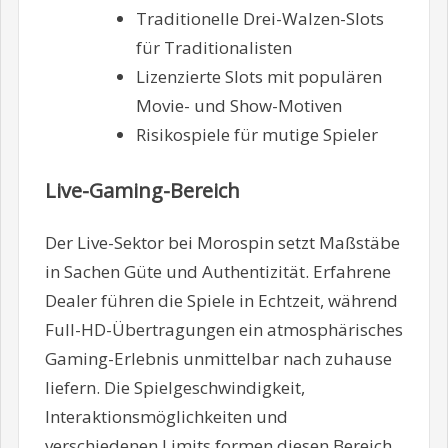
Traditionelle Drei-Walzen-Slots
für Traditionalisten
Lizenzierte Slots mit populären
Movie- und Show-Motiven
Risikospiele für mutige Spieler
Live-Gaming-Bereich
Der Live-Sektor bei Morospin setzt Maßstäbe
in Sachen Güte und Authentizität. Erfahrene
Dealer führen die Spiele in Echtzeit, während
Full-HD-Übertragungen ein atmosphärisches
Gaming-Erlebnis unmittelbar nach zuhause
liefern. Die Spielgeschwindigkeit,
Interaktionsmöglichkeiten und
verschiedenen Limits formen diesen Bereich