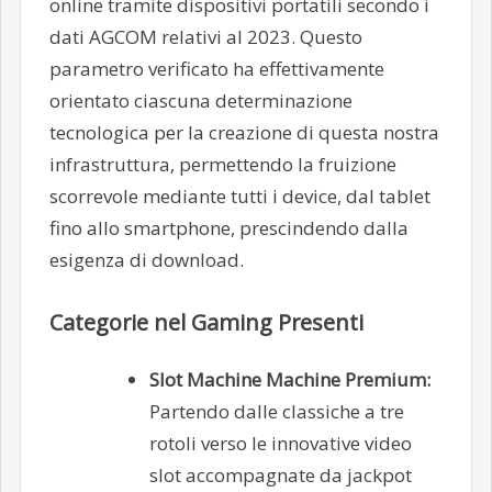
online tramite dispositivi portatili secondo i
dati AGCOM relativi al 2023. Questo
parametro verificato ha effettivamente
orientato ciascuna determinazione
tecnologica per la creazione di questa nostra
infrastruttura, permettendo la fruizione
scorrevole mediante tutti i device, dal tablet
fino allo smartphone, prescindendo dalla
esigenza di download.
Categorie nel Gaming Presenti
Slot Machine Machine Premium:
Partendo dalle classiche a tre
rotoli verso le innovative video
slot accompagnate da jackpot