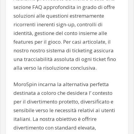
sezione FAQ approfondita in grado di offre
soluzioni alle questioni estremamente
ricorrenti inerenti sign-up, controlli di
identità, gestione del conto insieme alle
features per il gioco. Per casi articolate, il
nostro nostro sistema di ticketing assicura
una tracciabilità assoluta di ogni ticket fino
alla verso la risoluzione conclusiva.
MoroSpin incarna la alternativa perfetta
destinata a coloro che desidera l’ contesto
per il divertimento protetto, diversificato e
sensibile verso le necessità relativi ai utenti
italiani. La nostra obiettivo è offrire
divertimento con standard elevata,