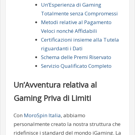
Un’Esperienza di Gaming
Totalmente senza Compromessi
Metodi relative al Pagamento
Veloci nonché Affidabili
Certificazioni insieme alla Tutela
riguardanti i Dati
Schema delle Premi Riservato
Servizio Qualificato Completo
Un’Avventura relativa al
Gaming Priva di Limiti
Con
MoroSpin Italia
, abbiamo
personalmente creato la nostra struttura che
ridefinisce i standard del mondo iGaming. La