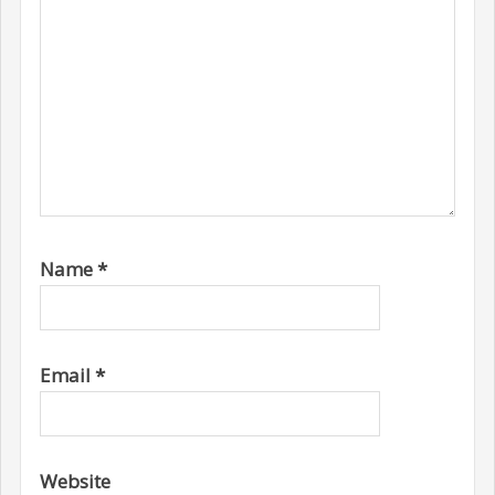
Name
*
Email
*
Website