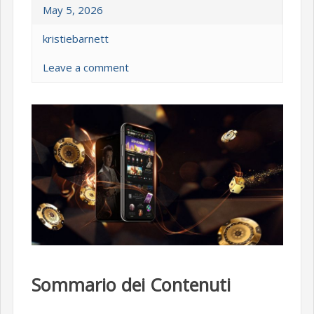
May 5, 2026
kristiebarnett
Leave a comment
Sommario dei Contenuti