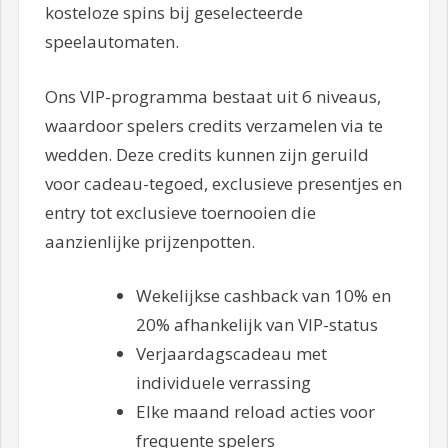
kosteloze spins bij geselecteerde
speelautomaten.
Ons VIP-programma bestaat uit 6 niveaus,
waardoor spelers credits verzamelen via te
wedden. Deze credits kunnen zijn geruild
voor cadeau-tegoed, exclusieve presentjes en
entry tot exclusieve toernooien die
aanzienlijke prijzenpotten.
Wekelijkse cashback van 10% en
20% afhankelijk van VIP-status
Verjaardagscadeau met
individuele verrassing
Elke maand reload acties voor
frequente spelers