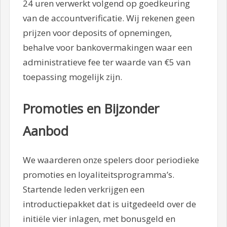
24 uren verwerkt volgend op goedkeuring
van de accountverificatie. Wij rekenen geen
prijzen voor deposits of opnemingen,
behalve voor bankovermakingen waar een
administratieve fee ter waarde van €5 van
toepassing mogelijk zijn.
Promoties en Bijzonder
Aanbod
We waarderen onze spelers door periodieke
promoties en loyaliteitsprogramma’s.
Startende leden verkrijgen een
introductiepakket dat is uitgedeeld over de
initiële vier inlagen, met bonusgeld en