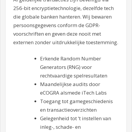
256-bit encryptietechnologie, dezelfde tech
die globale banken hanteren. Wij bewaren
persoonsgegevens conform de GDPR-
voorschriften en geven deze nooit met
externen zonder uitdrukkelijke toestemming.
Erkende Random Number
Generators (RNG) voor
rechtvaardige spelresultaten
Maandelijkse audits door
eCOGRA alsmede iTech Labs
Toegang tot gamegeschiedenis
en transactieoverzichten
Gelegenheid tot ‘t instellen van
inleg-, schade- en