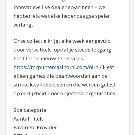
innovatieve live dealer ervaringen – we
hebben elk wat elke hedendaagse speler
verlangt.
Onze collectie krijgt elke week aangevuld
door verse titels, opdat je steeds toegang
hebt tot de nieuwste releases.
https://mrpuntercasino-nl.com/nl-nl/
kiest
alleen games die beantwoorden aan de
strikte kwaliteitseisen en die werden getest
op eerlijkheid door objectieve organisaties.
Spelcategorie
Aantal Titels
Favoriete Provider