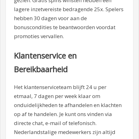
gezien. Gratis spins winsten hebben een
lagere inzetvereiste bedragende 25x. Spelers
hebben 30 dagen voor aan de
bonuscondities te beantwoorden voordat
promoties vervallen.
Klantenservice en
Bereikbaarheid
Het klantenserviceteam blijft 24 u per
etmaal, 7 dagen per week klaar om
onduidelijkheden te afhandelen en klachten
op af te handelen. Je kunt ons vinden via
directe chat, e-mail of telefonisch.
Nederlandstalige medewerkers zijn altijd