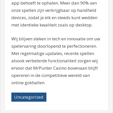
app behoeft te ophalen. Meer dan 90% van
onze spellen zijn verkrijgbaar op handheld
devices, zodat je elk en steeds kunt wedden
met identieke kwaliteit zoals op desktop.
Wij blijven steken in tech en innovatie om uw
spelervaring doorlopend te perfectioneren.
Met regelmatige updates, recente spellen
alsook verbeterde functionaliteit zorgen wij
ervoor dat MrPunter Casino bovenaan blijft
opereren in de competitieve wereld van
online gokhallen.
Uncategorized