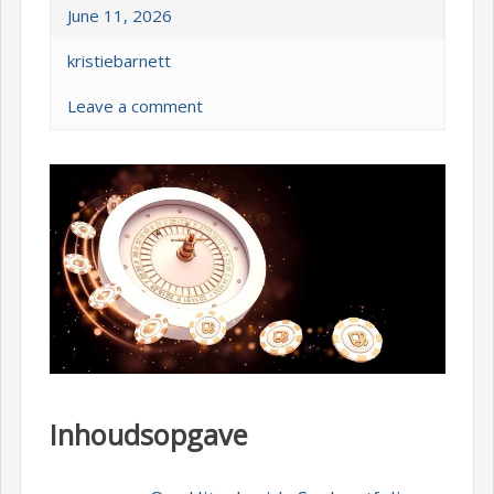
June 11, 2026
kristiebarnett
Leave a comment
Inhoudsopgave