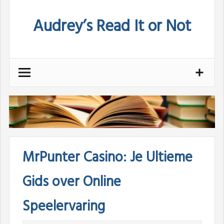
Skip
Audrey’s Read It or Not
to
content
MrPunter Casino: Je Ultieme
Gids over Online
Speelervaring