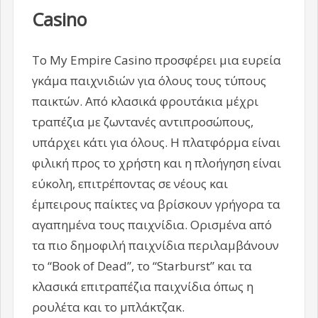
Casino
Το My Empire Casino προσφέρει μια ευρεία
γκάμα παιχνιδιών για όλους τους τύπους
παικτών. Από κλασικά φρουτάκια μέχρι
τραπέζια με ζωντανές αντιπροσώπους,
υπάρχει κάτι για όλους. Η πλατφόρμα είναι
φιλική προς το χρήστη και η πλοήγηση είναι
εύκολη, επιτρέποντας σε νέους και
έμπειρους παίκτες να βρίσκουν γρήγορα τα
αγαπημένα τους παιχνίδια. Ορισμένα από
τα πιο δημοφιλή παιχνίδια περιλαμβάνουν
το “Book of Dead”, το “Starburst” και τα
κλασικά επιτραπέζια παιχνίδια όπως η
ρουλέτα και το μπλάκτζακ.