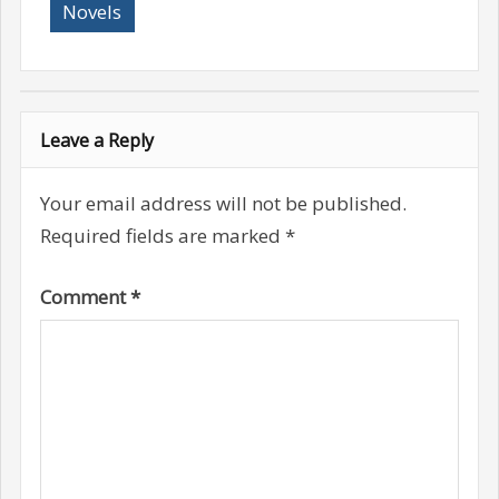
Novels
Leave a Reply
Your email address will not be published.
Required fields are marked
*
Comment
*