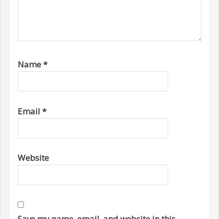
Name
*
Email
*
Website
Save my name, email, and website in this