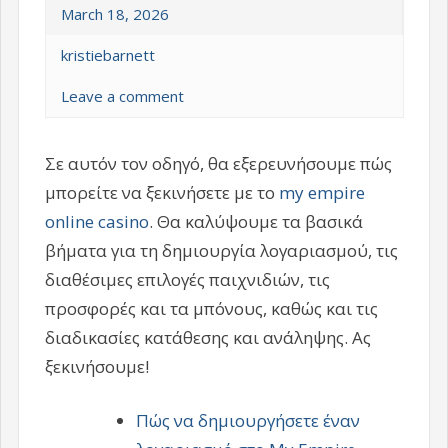
March 18, 2026
kristiebarnett
Leave a comment
Σε αυτόν τον οδηγό, θα εξερευνήσουμε πώς
μπορείτε να ξεκινήσετε με το
my empire
online casino
. Θα καλύψουμε τα βασικά
βήματα για τη δημιουργία λογαριασμού, τις
διαθέσιμες επιλογές παιχνιδιών, τις
προσφορές και τα μπόνους, καθώς και τις
διαδικασίες κατάθεσης και ανάληψης. Ας
ξεκινήσουμε!
Πώς να δημιουργήσετε έναν