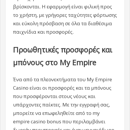
βρίσκονται. Η εφαρμογή είναι φιλική προς
το χρήστη, με γρήγορες ταχύτητες φόρτωσης
και εύκολη πρόσβαση σε όλα τα διαθέσιμα
παιχνίδια και προσφορές.
Προωθητικές προσφορές και
μπόνους στο My Empire
Ένα από τα πλεονεκτήματα του My Empire
Casino είναι οι προσφορές και τα μπόνους
που προσφέρονται στους νέους και
υπάρχοντες παίκτες. Με την εγγραφή σας,
μπορείτε να επωφεληθείτε από το my
empire casino bonus που περιλαμβάνει
δωρεάν περιστροφές και έναν γενναιόδωρο