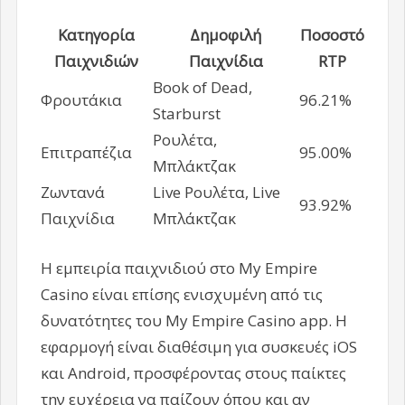
Κατηγορία
Δημοφιλή
Ποσοστό
Παιχνιδιών
Παιχνίδια
RTP
Book of Dead,
Φρουτάκια
96.21%
Starburst
Ρουλέτα,
Επιτραπέζια
95.00%
Μπλάκτζακ
Ζωντανά
Live Ρουλέτα, Live
93.92%
Παιχνίδια
Μπλάκτζακ
Η εμπειρία παιχνιδιού στο My Empire
Casino είναι επίσης ενισχυμένη από τις
δυνατότητες του My Empire Casino app. Η
εφαρμογή είναι διαθέσιμη για συσκευές iOS
και Android, προσφέροντας στους παίκτες
την ευχέρεια να παίζουν όπου και αν