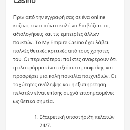
Casino
Πριν από την εγγραφή σας σε ένα online
καζίνο, είναι πάντα καλό να διαβάζετε τις
αξιολογήσεις και τις εμπειρίες άλλων
παικτών. Το My Empire Casino έχει λάβει
πολλές θετικές κριτικές από τους χρήστες
του. Οι περισσότεροι παίκτες αναφέρουν ότι
η πλατφόρμα είναι αξιόπιστη, ασφαλής και
προσφέρει μια καλή ποικιλία παιχνιδιών. Οι
ταχύτητες ανάληψης και η εξυπηρέτηση
πελατών είναι επίσης συχνά επισημασμένες
ως θετικά σημεία.
Εξαιρετική υποστήριξη πελατών
24/7.