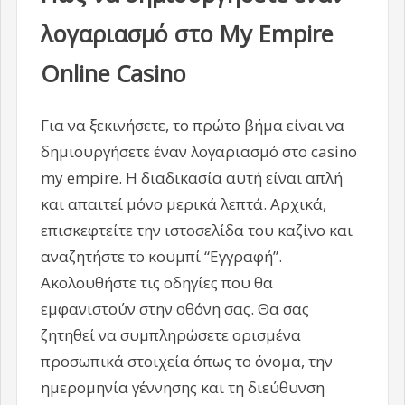
λογαριασμό στο My Empire
Online Casino
Για να ξεκινήσετε, το πρώτο βήμα είναι να
δημιουργήσετε έναν λογαριασμό στο casino
my empire. Η διαδικασία αυτή είναι απλή
και απαιτεί μόνο μερικά λεπτά. Αρχικά,
επισκεφτείτε την ιστοσελίδα του καζίνο και
αναζητήστε το κουμπί “Εγγραφή”.
Ακολουθήστε τις οδηγίες που θα
εμφανιστούν στην οθόνη σας. Θα σας
ζητηθεί να συμπληρώσετε ορισμένα
προσωπικά στοιχεία όπως το όνομα, την
ημερομηνία γέννησης και τη διεύθυνση