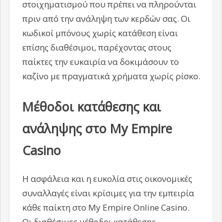
στοιχηματισμού που πρέπει να πληρούνται
πριν από την ανάληψη των κερδών σας. Οι
κωδικοί μπόνους χωρίς κατάθεση είναι
επίσης διαθέσιμοι, παρέχοντας στους
παίκτες την ευκαιρία να δοκιμάσουν το
καζίνο με πραγματικά χρήματα χωρίς ρίσκο.
Μέθοδοι κατάθεσης και
ανάληψης στο My Empire
Casino
Η ασφάλεια και η ευκολία στις οικονομικές
συναλλαγές είναι κρίσιμες για την εμπειρία
κάθε παίκτη στο My Empire Online Casino.
Οι διαθέσιμες μέθοδοι κατάθεσης