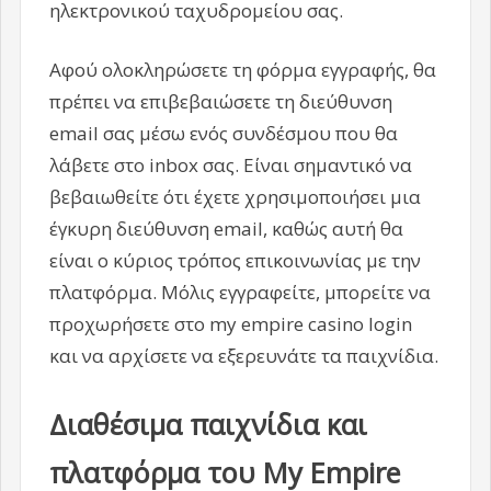
ηλεκτρονικού ταχυδρομείου σας.
Αφού ολοκληρώσετε τη φόρμα εγγραφής, θα
πρέπει να επιβεβαιώσετε τη διεύθυνση
email σας μέσω ενός συνδέσμου που θα
λάβετε στο inbox σας. Είναι σημαντικό να
βεβαιωθείτε ότι έχετε χρησιμοποιήσει μια
έγκυρη διεύθυνση email, καθώς αυτή θα
είναι ο κύριος τρόπος επικοινωνίας με την
πλατφόρμα. Μόλις εγγραφείτε, μπορείτε να
προχωρήσετε στο my empire casino login
και να αρχίσετε να εξερευνάτε τα παιχνίδια.
Διαθέσιμα παιχνίδια και
πλατφόρμα του My Empire