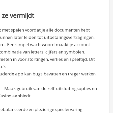
 ze vermijdt
t met spelen voordat je alle documenten hebt
nnen later leiden tot uitbetalingsvertragingen.
en
– Een simpel wachtwoord maakt je account
ombinatie van letters, cijfers en symbolen.
imieten in voor stortingen, verlies en speeltijd. Dit
o’s.
uderde app kan bugs bevatten en trager werken.
– Maak gebruik van de zelf‑uitsluitingsopties en
 Casino aanbiedt.
gebalanceerde en plezierige speelervaring