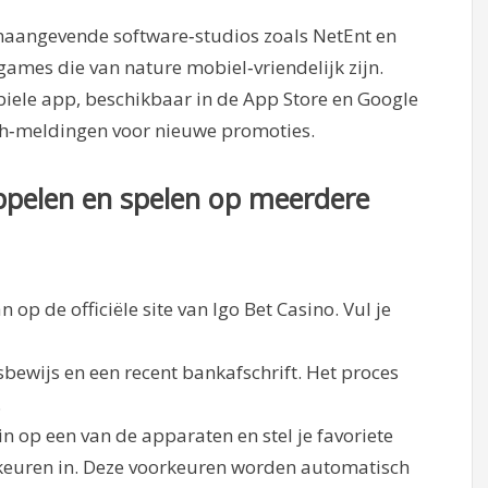
naangevende software‑studios zoals NetEnt en
mes die van nature mobiel‑vriendelijk zijn.
iele app, beschikbaar in de App Store en Google
push‑meldingen voor nieuwe promoties.
ppelen en spelen op meerdere
op de officiële site van Igo Bet Casino. Vul je
sbewijs en een recent bankafschrift. Het proces
.
in op een van de apparaten en stel je favoriete
keuren in. Deze voorkeuren worden automatisch