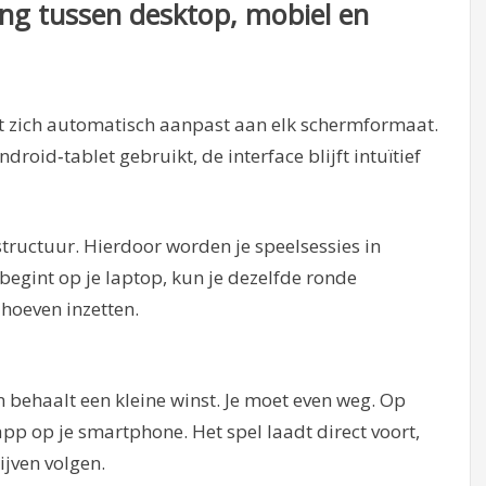
ing tussen desktop, mobiel en
at zich automatisch aanpast aan elk schermformaat.
roid‑tablet gebruikt, de interface blijft intuïtief
tructuur. Hierdoor worden je speelsessies in
begint op je laptop, kun je dezelfde ronde
 hoeven inzetten.
n behaalt een kleine winst. Je moet even weg. Op
pp op je smartphone. Het spel laadt direct voort,
ijven volgen.