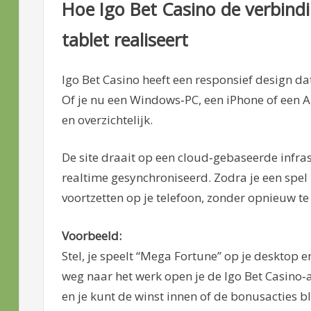
Hoe Igo Bet Casino de verbind
tablet realiseert
Igo Bet Casino heeft een responsief design d
Of je nu een Windows‑PC, een iPhone of een And
en overzichtelijk.
De site draait op een cloud‑gebaseerde infras
realtime gesynchroniseerd. Zodra je een spel 
voortzetten op je telefoon, zonder opnieuw te
Voorbeeld:
Stel, je speelt “Mega Fortune” op je desktop e
weg naar het werk open je de Igo Bet Casino‑a
en je kunt de winst innen of de bonusacties bl