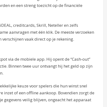
rden en een streng toezicht op de financiële
EAL, creditcards, Skrill, Neteller en zelfs
name aanvragen met één klik. De meeste verzoeken
verschijnen vaak direct op je rekening.
kpot via de mobiele app. Hij opent de “Cash‑out”
ctie. Binnen twee uur ontvangt hij het geld op zijn
n.
kkelijke keuze voor spelers die hun winst snel
e inzet of een offline aankoop. Bovendien zorgt de
je gegevens veilig blijven, ongeacht het apparaat