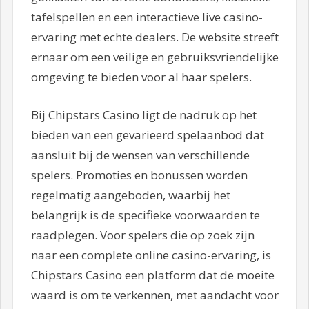
tafelspellen en een interactieve live casino-
ervaring met echte dealers. De website streeft
ernaar om een veilige en gebruiksvriendelijke
omgeving te bieden voor al haar spelers.
Bij Chipstars Casino ligt de nadruk op het
bieden van een gevarieerd spelaanbod dat
aansluit bij de wensen van verschillende
spelers. Promoties en bonussen worden
regelmatig aangeboden, waarbij het
belangrijk is de specifieke voorwaarden te
raadplegen. Voor spelers die op zoek zijn
naar een complete online casino-ervaring, is
Chipstars Casino een platform dat de moeite
waard is om te verkennen, met aandacht voor