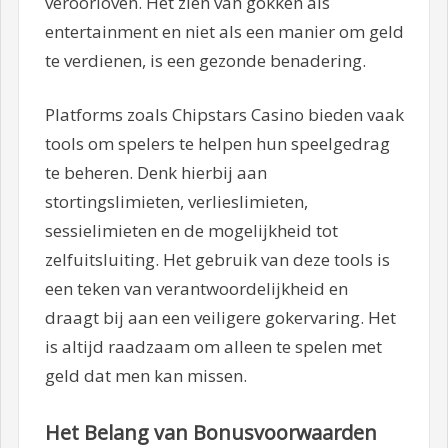
veroorloven. Het zien van gokken als
entertainment en niet als een manier om geld
te verdienen, is een gezonde benadering.
Platforms zoals Chipstars Casino bieden vaak
tools om spelers te helpen hun speelgedrag
te beheren. Denk hierbij aan
stortingslimieten, verlieslimieten,
sessielimieten en de mogelijkheid tot
zelfuitsluiting. Het gebruik van deze tools is
een teken van verantwoordelijkheid en
draagt bij aan een veiligere gokervaring. Het
is altijd raadzaam om alleen te spelen met
geld dat men kan missen.
Het Belang van Bonusvoorwaarden