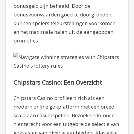
bonusgeld zijn behaald. Door de
bonusvoorwaarden goed te doorgronden,
kunnen spelers teleurstellingen voorkomen
en het maximale halen uit de aangeboden
promoties.
Chipstars Casino: Een Overzicht
Chipstars Casino profileert zich als een
modern online gokplatform met een breed
scala aan casinospellen. Bezoekers kunnen
hier terecht voor een uitgebreide selectie van
gokkasten van diverse aanbieders, klassieke