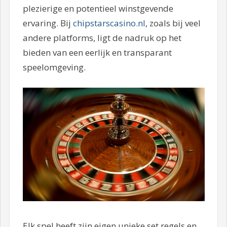
plezierige en potentieel winstgevende
ervaring. Bij
chipstarscasino.nl
, zoals bij veel
andere platforms, ligt de nadruk op het
bieden van een eerlijk en transparant
speelomgeving.
Elk spel heeft zijn eigen unieke set regels en