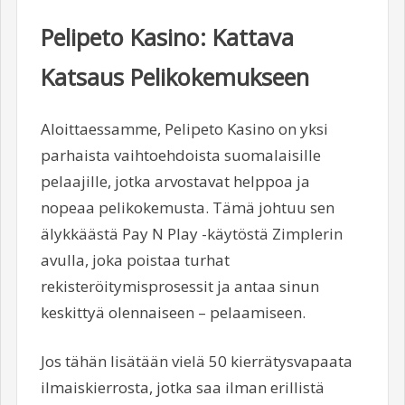
Pelipeto Kasino: Kattava
Katsaus Pelikokemukseen
Aloittaessamme, Pelipeto Kasino on yksi
parhaista vaihtoehdoista suomalaisille
pelaajille, jotka arvostavat helppoa ja
nopeaa pelikokemusta. Tämä johtuu sen
älykkäästä Pay N Play -käytöstä Zimplerin
avulla, joka poistaa turhat
rekisteröitymisprosessit ja antaa sinun
keskittyä olennaiseen – pelaamiseen.
Jos tähän lisätään vielä 50 kierrätysvapaata
ilmaiskierrosta, jotka saa ilman erillistä