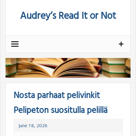
Skip
Audrey’s Read It or Not
to
content
Nosta parhaat pelivinkit
Pelipeton suositulla pelillä
June 18, 2026