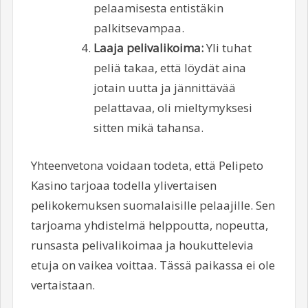
pelaamisesta entistäkin
palkitsevampaa.
Laaja pelivalikoima:
Yli tuhat
peliä takaa, että löydät aina
jotain uutta ja jännittävää
pelattavaa, oli mieltymyksesi
sitten mikä tahansa.
Yhteenvetona voidaan todeta, että Pelipeto
Kasino tarjoaa todella ylivertaisen
pelikokemuksen suomalaisille pelaajille. Sen
tarjoama yhdistelmä helppoutta, nopeutta,
runsasta pelivalikoimaa ja houkuttelevia
etuja on vaikea voittaa. Tässä paikassa ei ole
vertaistaan.