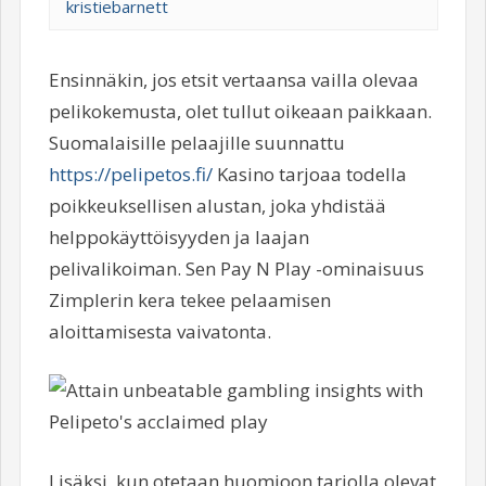
kristiebarnett
Ensinnäkin, jos etsit vertaansa vailla olevaa
pelikokemusta, olet tullut oikeaan paikkaan.
Suomalaisille pelaajille suunnattu
https://pelipetos.fi/
Kasino tarjoaa todella
poikkeuksellisen alustan, joka yhdistää
helppokäyttöisyyden ja laajan
pelivalikoiman. Sen Pay N Play -ominaisuus
Zimplerin kera tekee pelaamisen
aloittamisesta vaivatonta.
Lisäksi, kun otetaan huomioon tarjolla olevat