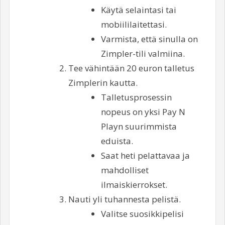
Käytä selaintasi tai
mobiililaitettasi.
Varmista, että sinulla on
Zimpler-tili valmiina.
Tee vähintään 20 euron talletus
Zimplerin kautta.
Talletusprosessin
nopeus on yksi Pay N
Playn suurimmista
eduista.
Saat heti pelattavaa ja
mahdolliset
ilmaiskierrokset.
Nauti yli tuhannesta pelistä.
Valitse suosikkipelisi