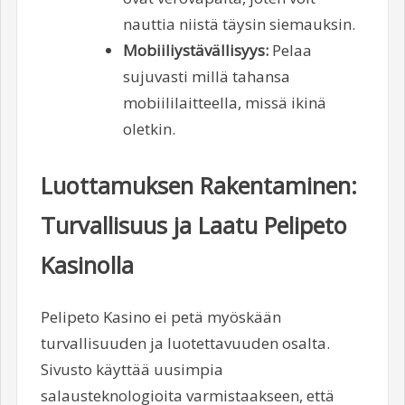
nauttia niistä täysin siemauksin.
Mobiiliystävällisyys:
Pelaa
sujuvasti millä tahansa
mobiililaitteella, missä ikinä
oletkin.
Luottamuksen Rakentaminen:
Turvallisuus ja Laatu Pelipeto
Kasinolla
Pelipeto Kasino ei petä myöskään
turvallisuuden ja luotettavuuden osalta.
Sivusto käyttää uusimpia
salausteknologioita varmistaakseen, että