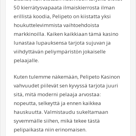
50 kierrätysvapaata ilmaiskierrosta ilman
erillistä koodia, Pelipeto on kiistatta yksi
houkuttelevimmista vaihtoehdoista
markkinoilla. Kaiken kaikkiaan tämä kasino
lunastaa lupauksensa tarjota sujuvan ja
viihdyttävän peliympäristön jokaiselle
pelaajalle.
Kuten tulemme näkemään, Pelipeto Kasinon
vahvuudet piilevät sen kyvyssä tarjota juuri
sitä, mitä moderni pelaaja arvostaa:
nopeutta, selkeyttä ja ennen kaikkea
hauskuutta. Valmistaudu sukeltamaan
syvemmälle siihen, mikä tekee tästä
pelipaikasta niin erinomaisen.