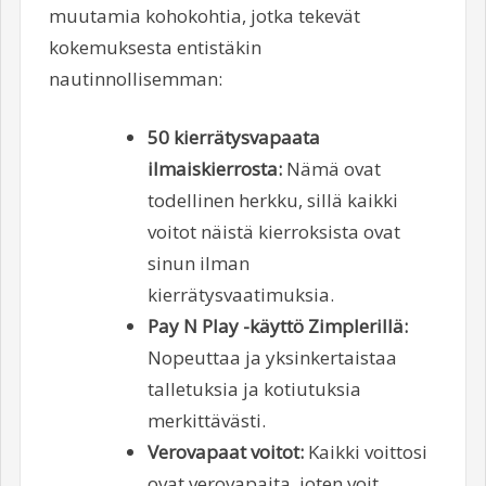
muutamia kohokohtia, jotka tekevät
kokemuksesta entistäkin
nautinnollisemman:
50 kierrätysvapaata
ilmaiskierrosta:
Nämä ovat
todellinen herkku, sillä kaikki
voitot näistä kierroksista ovat
sinun ilman
kierrätysvaatimuksia.
Pay N Play -käyttö Zimplerillä:
Nopeuttaa ja yksinkertaistaa
talletuksia ja kotiutuksia
merkittävästi.
Verovapaat voitot:
Kaikki voittosi
ovat verovapaita, joten voit