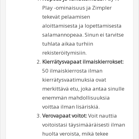
Play -ominaisuus ja Zimpler
tekevät pelaamisen
aloittamisesta ja lopettamisesta
salamannopeaa. Sinun ei tarvitse
tuhlata aikaa turhiin
rekisteröitymisiin.
Kierrätysvapaat ilmaiskierrokset:
50 ilmaiskierrosta ilman
kierrätysvaatimuksia ovat
merkittävä etu, joka antaa sinulle
enemmän mahdollisuuksia
voittaa ilman lisäriskiä.
Verovapaat voitot:
Voit nauttia
voitoistasi täysimääräisesti ilman
huolta veroista, mikä tekee