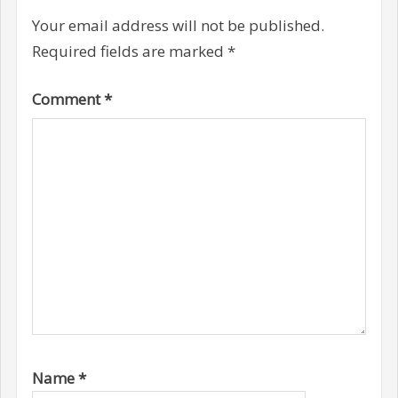
Your email address will not be published.
Required fields are marked
*
Comment
*
Name
*