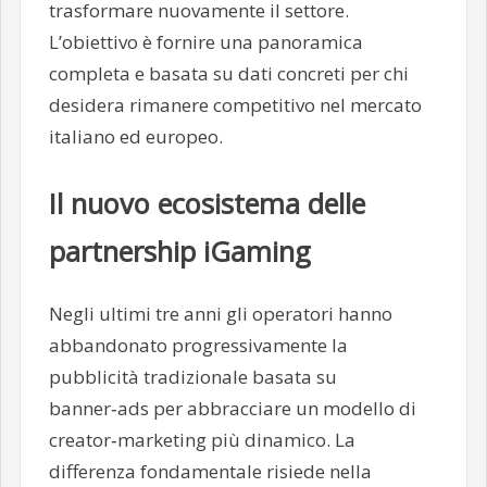
trasformare nuovamente il settore.
L’obiettivo è fornire una panoramica
completa e basata su dati concreti per chi
desidera rimanere competitivo nel mercato
italiano ed europeo.
Il nuovo ecosistema delle
partnership iGaming
Negli ultimi tre anni gli operatori hanno
abbandonato progressivamente la
pubblicità tradizionale basata su
banner‑ads per abbracciare un modello di
creator‑marketing più dinamico. La
differenza fondamentale risiede nella