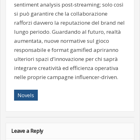
sentiment analysis post‑streaming; solo così
si può garantire che la collaborazione
rafforzi davvero la reputazione del brand nel
lungo periodo. Guardando al futuro, realtà
aumentata, nuove normative sul gioco
responsabile e format gamified apriranno
ulteriori spazi d’innovazione per chi saprà
integrare creatività ed efficienza operativa
nelle proprie campagne influencer‑driven.
Novels
Leave a Reply