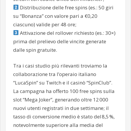
Distribuzione delle free spins (es.: 50 giri
su “Bonanza” con valore pari a €0,20
ciascuno) valide per 48 ore;
Attivazione del rollover richiesto (es.: 30×)
prima del prelievo delle vincite generate
dalle spin gratuite.
Tra i casi studio più rilevanti troviamo la
collaborazione tra l’operaio italiano
“LucaSpin” su Twitch e il casinò “SpinClub”.
La campagna ha offerto 100 free spins sulla
slot “Mega Joker”, generando oltre 12 000
nuovi utenti registrati in due settimane; il
tasso di conversione medio è stato del 8,5 %,
notevolmente superiore alla media del