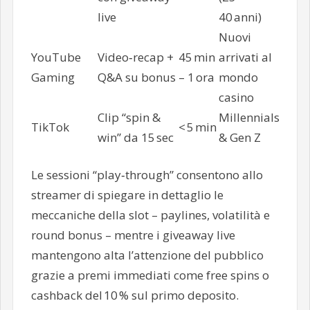
live
40 anni)
Nuovi
YouTube
Video‑recap +
45 min
arrivati al
Gaming
Q&A su bonus
– 1 ora
mondo
casino
Clip “spin &
Millennials
TikTok
< 5 min
win” da 15 sec
& Gen Z
Le sessioni “play‑through” consentono allo
streamer di spiegare in dettaglio le
meccaniche della slot – paylines, volatilità e
round bonus – mentre i giveaway live
mantengono alta l’attenzione del pubblico
grazie a premi immediati come free spins o
cashback del 10 % sul primo deposito.