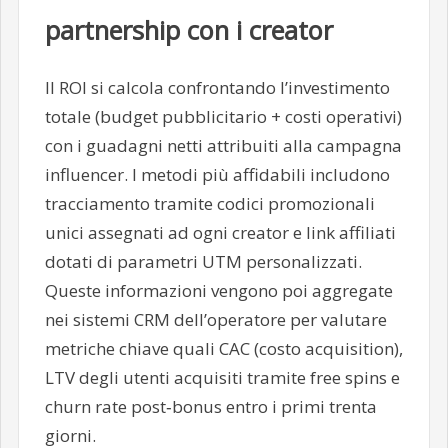
partnership con i creator
Il ROI si calcola confrontando l’investimento
totale (budget pubblicitario + costi operativi)
con i guadagni netti attribuiti alla campagna
influencer. I metodi più affidabili includono
tracciamento tramite codici promozionali
unici assegnati ad ogni creator e link affiliati
dotati di parametri UTM personalizzati.
Queste informazioni vengono poi aggregate
nei sistemi CRM dell’operatore per valutare
metriche chiave quali CAC (costo acquisition),
LTV degli utenti acquisiti tramite free spins e
churn rate post‑bonus entro i primi trenta
giorni.