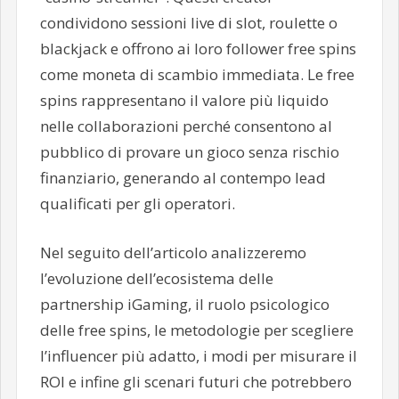
condividono sessioni live di slot, roulette o
blackjack e offrono ai loro follower free spins
come moneta di scambio immediata. Le free
spins rappresentano il valore più liquido
nelle collaborazioni perché consentono al
pubblico di provare un gioco senza rischio
finanziario, generando al contempo lead
qualificati per gli operatori.
Nel seguito dell’articolo analizzeremo
l’evoluzione dell’ecosistema delle
partnership iGaming, il ruolo psicologico
delle free spins, le metodologie per scegliere
l’influencer più adatto, i modi per misurare il
ROI e infine gli scenari futuri che potrebbero