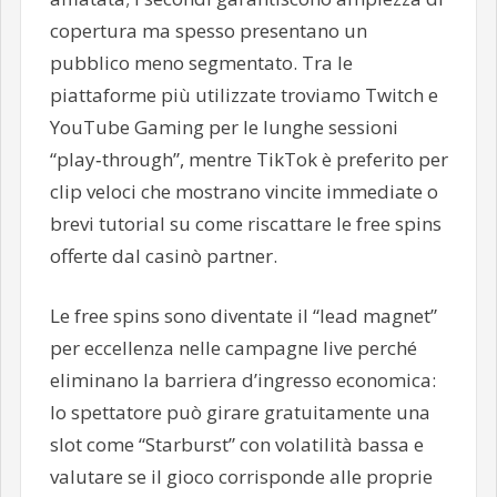
copertura ma spesso presentano un
pubblico meno segmentato. Tra le
piattaforme più utilizzate troviamo Twitch e
YouTube Gaming per le lunghe sessioni
“play‑through”, mentre TikTok è preferito per
clip veloci che mostrano vincite immediate o
brevi tutorial su come riscattare le free spins
offerte dal casinò partner.
Le free spins sono diventate il “lead magnet”
per eccellenza nelle campagne live perché
eliminano la barriera d’ingresso economica:
lo spettatore può girare gratuitamente una
slot come “Starburst” con volatilità bassa e
valutare se il gioco corrisponde alle proprie