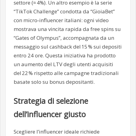
settore (≈ 4%). Un altro esempio è la serie
“TikTok Challenge” condotta da “GioiaBet”
con micro‑influencer italiani: ogni video
mostrava una vincita rapida da free spins su
“Gates of Olympus”, accompagnata da un
messaggio sul cashback del 15 % sui depositi
entro 24 ore. Questa iniziativa ha prodotto
un aumento del LTV degli utenti acquisiti
del 22 % rispetto alle campagne tradizionali
basate solo su bonus depositanti.
Strategia di selezione
dell’influencer giusto
Scegliere l’influencer ideale richiede