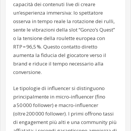
capacità dei contenuti live di creare
un’esperienza immersiva: lo spettatore
osserva in tempo reale la rotazione dei rulli,
sente le vibrazioni della slot “Gonzo’s Quest”
o la tensione della roulette europea con
RTP = 96,5 %. Questo contatto diretto
aumenta la fiducia del giocatore verso il
brand e riduce il tempo necessario alla
conversione.
Le tipologie di influencer si distinguono
principalmente in micro‑influencer (fino
a 50 000 follower) e macro‑influencer
(oltre 200 000 follower). I primi offrono tassi
di engagement più alti e una community più
affiatata; i secondi garantiscono ampiezza di