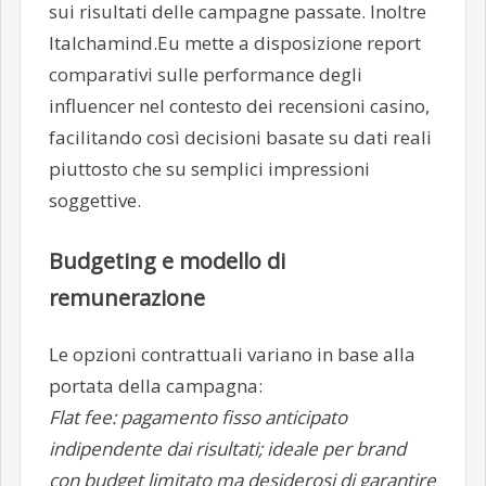
sui risultati delle campagne passate. Inoltre
Italchamind.Eu mette a disposizione report
comparativi sulle performance degli
influencer nel contesto dei recensioni casino,
facilitando così decisioni basate su dati reali
piuttosto che su semplici impressioni
soggettive.
Budgeting e modello di
remunerazione
Le opzioni contrattuali variano in base alla
portata della campagna:
Flat fee: pagamento fisso anticipato
indipendente dai risultati; ideale per brand
con budget limitato ma desiderosi di garantire