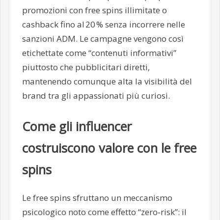
promozioni con free spins illimitate o
cashback fino al 20 % senza incorrere nelle
sanzioni ADM. Le campagne vengono così
etichettate come “contenuti informativi”
piuttosto che pubblicitari diretti,
mantenendo comunque alta la visibilità del
brand tra gli appassionati più curiosi.
Come gli influencer
costruiscono valore con le free
spins
Le free spins sfruttano un meccanismo
psicologico noto come effetto “zero‑risk”: il