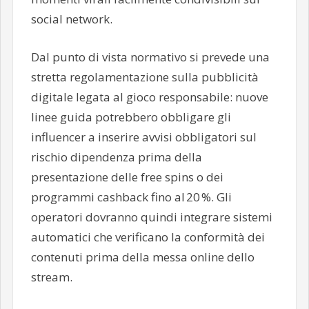
social network.
Dal punto di vista normativo si prevede una
stretta regolamentazione sulla pubblicità
digitale legata al gioco responsabile: nuove
linee guida potrebbero obbligare gli
influencer a inserire avvisi obbligatori sul
rischio dipendenza prima della
presentazione delle free spins o dei
programmi cashback fino al 20 %. Gli
operatori dovranno quindi integrare sistemi
automatici che verificano la conformità dei
contenuti prima della messa online dello
stream.