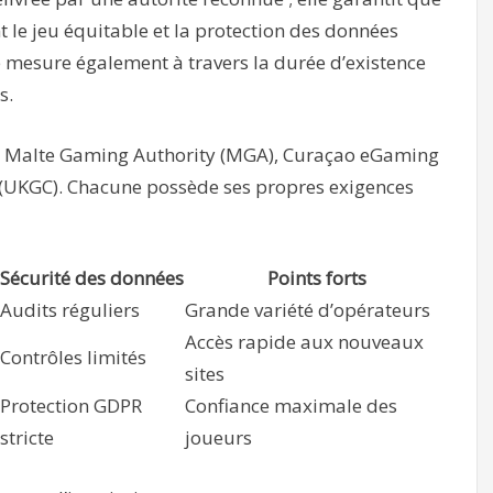
t le jeu équitable et la protection des données
e mesure également à travers la durée d’existence
s.
uve Malte Gaming Authority (MGA), Curaçao eGaming
UKGC). Chacune possède ses propres exigences
Sécurité des données
Points forts
Audits réguliers
Grande variété d’opérateurs
Accès rapide aux nouveaux
Contrôles limités
sites
Protection GDPR
Confiance maximale des
stricte
joueurs