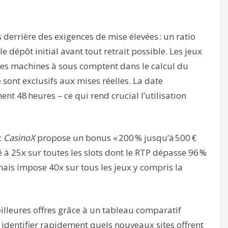
 derrière des exigences de mise élevées : un ratio
 dépôt initial avant tout retrait possible. Les jeux
ines machines à sous comptent dans le calcul du
 sont exclusifs aux mises réelles. La date
nt 48 heures – ce qui rend crucial l’utilisation
:
CasinoX
propose un bonus « 200 % jusqu’à 500 €
é à 25x sur toutes les slots dont le RTP dépasse 96 %
mais impose 40x sur tous les jeux y compris la
lleures offres grâce à un tableau comparatif
 identifier rapidement quels nouveaux sites offrent