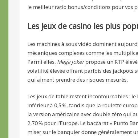
le meilleur ratio bonus/conditions pour vos p
Les jeux de casino les plus pop
Les machines à sous vidéo dominent aujourd’
mécaniques complexes comme les multiplicate
Parmi elles,
Mega Joker
propose un RTP élevé 
volatilité élevée offrant parfois des jackpots 
qui aiment prendre des risques mesurés.
Les jeux de table restent incontournables : le
inférieur à 0,5 %, tandis que la roulette eu
la version américaine avec double zéro qui a
2,70 % pour l’Europe. Le baccarat « Punto Ban
miser sur le banquier donne généralement u