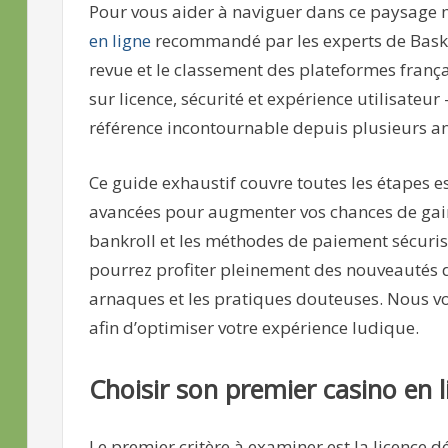
Pour vous aider à naviguer dans ce paysage 
en ligne
recommandé par les experts de Baske
revue et le classement des plateformes frança
sur licence, sécurité et expérience utilisate
référence incontournable depuis plusieurs a
Ce guide exhaustif couvre toutes les étapes ess
avancées pour augmenter vos chances de gain
bankroll et les méthodes de paiement sécuri
pourrez profiter pleinement des nouveautés du
arnaques et les pratiques douteuses. Nous vou
afin d’optimiser votre expérience ludique.
Choisir son premier casino en l
Le premier critère à examiner est la licence d