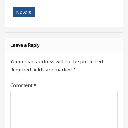
Novels
Leave a Reply
Your email address will not be published.
Required fields are marked
*
Comment
*