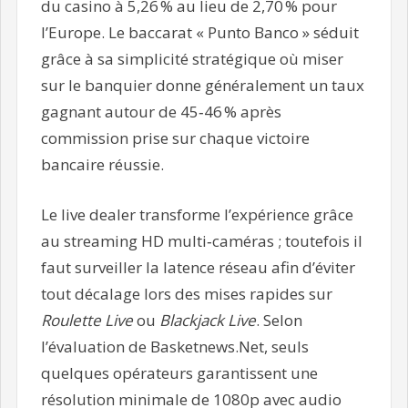
du casino à 5,26 % au lieu de 2,70 % pour
l’Europe. Le baccarat « Punto Banco » séduit
grâce à sa simplicité stratégique où miser
sur le banquier donne généralement un taux
gagnant autour de 45‑46 % après
commission prise sur chaque victoire
bancaire réussie.
Le live dealer transforme l’expérience grâce
au streaming HD multi‑caméras ; toutefois il
faut surveiller la latence réseau afin d’éviter
tout décalage lors des mises rapides sur
Roulette Live
ou
Blackjack Live
. Selon
l’évaluation de Basketnews.Net, seuls
quelques opérateurs garantissent une
résolution minimale de 1080p avec audio