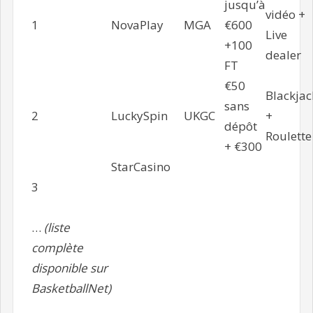
jusqu’à
vidéo +
1
NovaPlay
MGA
€600
Live
+100
dealer
FT
€50
Blackjac
sans
2
LuckySpin
UKGC
+
dépôt
Roulette
+ €300
StarCasino
3
…
(liste
complète
disponible sur
BasketballNet)