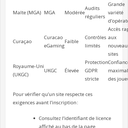
Grande
Audits
Malte (MGA)
MGA
Modérée
variété
réguliers
d’opérat
Accès ra
Curacao
Contrôles
aux
Curaçao
Faible
eGaming
limités
nouveau
sites
Protection
Confianc
Royaume‑Uni
UKGC
Élevée
GDPR
maximal
(UKGC)
stricte
des joue
Pour vérifier qu’un site respecte ces
exigences avant l’inscription :
Consultez l’identifiant de licence
affiché au bas de la page