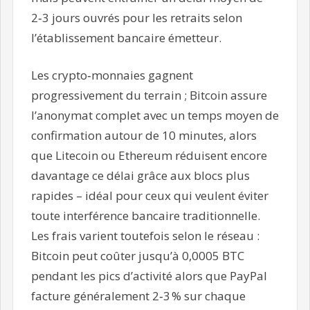
2‑3 jours ouvrés pour les retraits selon
l’établissement bancaire émetteur.
Les crypto‑monnaies gagnent
progressivement du terrain ; Bitcoin assure
l’anonymat complet avec un temps moyen de
confirmation autour de 10 minutes, alors
que Litecoin ou Ethereum réduisent encore
davantage ce délai grâce aux blocs plus
rapides – idéal pour ceux qui veulent éviter
toute interférence bancaire traditionnelle.
Les frais varient toutefois selon le réseau :
Bitcoin peut coûter jusqu’à 0,0005 BTC
pendant les pics d’activité alors que PayPal
facture généralement 2‑3 % sur chaque