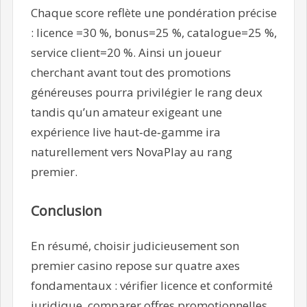
Chaque score reflète une pondération précise
: licence =30 %, bonus=25 %, catalogue=25 %,
service client=20 %. Ainsi un joueur
cherchant avant tout des promotions
généreuses pourra privilégier le rang deux
tandis qu’un amateur exigeant une
expérience live haut‑de‑gamme ira
naturellement vers NovaPlay au rang
premier.
Conclusion
En résumé, choisir judicieusement son
premier casino repose sur quatre axes
fondamentaux : vérifier licence et conformité
juridique, comparer offres promotionnelles