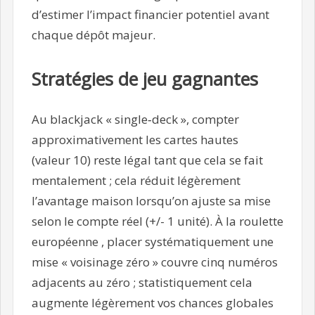
d’estimer l’impact financier potentiel avant
chaque dépôt majeur.
Stratégies de jeu gagnantes
Au blackjack « single‑deck », compter
approximativement les cartes hautes
(valeur 10) reste légal tant que cela se fait
mentalement ; cela réduit légèrement
l’avantage maison lorsqu’on ajuste sa mise
selon le compte réel (+/- 1 unité). À la roulette
européenne , placer systématiquement une
mise « voisinage zéro » couvre cinq numéros
adjacents au zéro ; statistiquement cela
augmente légèrement vos chances globales