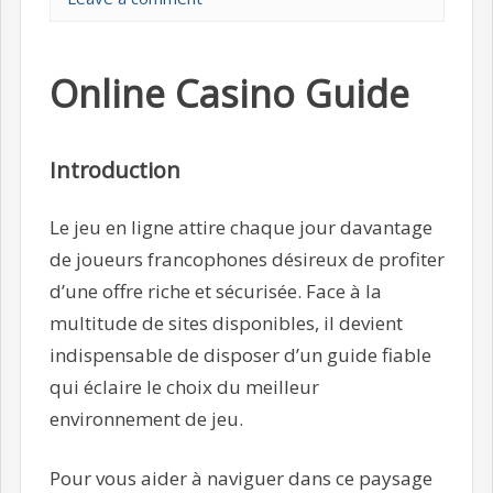
Online Casino Guide
Introduction
Le jeu en ligne attire chaque jour davantage
de joueurs francophones désireux de profiter
d’une offre riche et sécurisée. Face à la
multitude de sites disponibles, il devient
indispensable de disposer d’un guide fiable
qui éclaire le choix du meilleur
environnement de jeu.
Pour vous aider à naviguer dans ce paysage