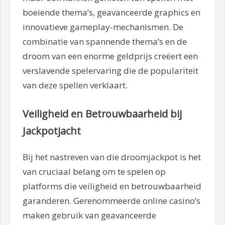
boeiende thema’s, geavanceerde graphics en
innovatieve gameplay-mechanismen. De
combinatie van spannende thema’s en de
droom van een enorme geldprijs creëert een
verslavende spelervaring die de populariteit
van deze spellen verklaart.
Veiligheid en Betrouwbaarheid bij
Jackpotjacht
Bij het nastreven van die droomjackpot is het
van cruciaal belang om te spelen op
platforms die veiligheid en betrouwbaarheid
garanderen. Gerenommeerde online casino’s
maken gebruik van geavanceerde