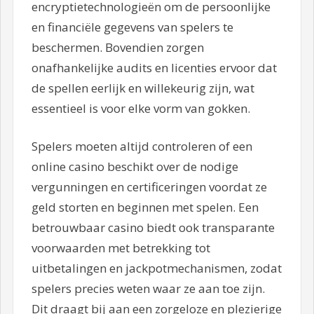
encryptietechnologieën om de persoonlijke
en financiële gegevens van spelers te
beschermen. Bovendien zorgen
onafhankelijke audits en licenties ervoor dat
de spellen eerlijk en willekeurig zijn, wat
essentieel is voor elke vorm van gokken.
Spelers moeten altijd controleren of een
online casino beschikt over de nodige
vergunningen en certificeringen voordat ze
geld storten en beginnen met spelen. Een
betrouwbaar casino biedt ook transparante
voorwaarden met betrekking tot
uitbetalingen en jackpotmechanismen, zodat
spelers precies weten waar ze aan toe zijn.
Dit draagt bij aan een zorgeloze en plezierige