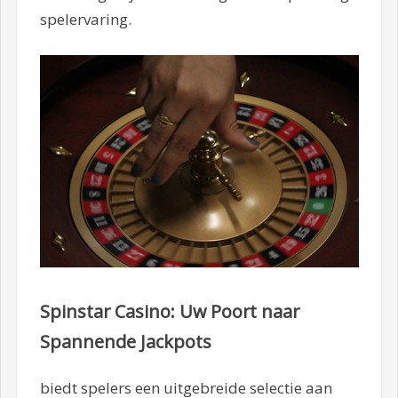
spelervaring.
Spinstar Casino: Uw Poort naar
Spannende Jackpots
biedt spelers een uitgebreide selectie aan