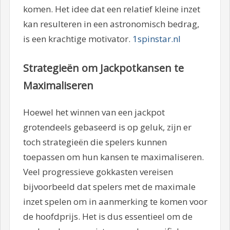
komen. Het idee dat een relatief kleine inzet
kan resulteren in een astronomisch bedrag,
is een krachtige motivator.
1spinstar.nl
Strategieën om Jackpotkansen te
Maximaliseren
Hoewel het winnen van een jackpot
grotendeels gebaseerd is op geluk, zijn er
toch strategieën die spelers kunnen
toepassen om hun kansen te maximaliseren.
Veel progressieve gokkasten vereisen
bijvoorbeeld dat spelers met de maximale
inzet spelen om in aanmerking te komen voor
de hoofdprijs. Het is dus essentieel om de