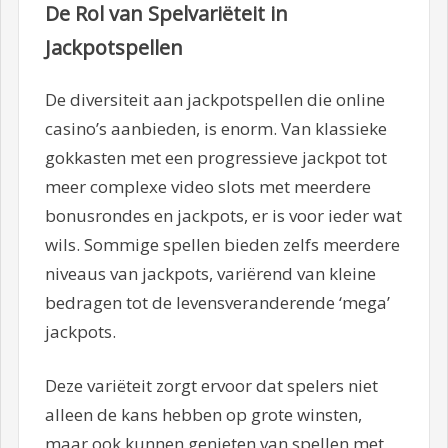
De Rol van Spelvariëteit in
Jackpotspellen
De diversiteit aan jackpotspellen die online
casino’s aanbieden, is enorm. Van klassieke
gokkasten met een progressieve jackpot tot
meer complexe video slots met meerdere
bonusrondes en jackpots, er is voor ieder wat
wils. Sommige spellen bieden zelfs meerdere
niveaus van jackpots, variërend van kleine
bedragen tot de levensveranderende ‘mega’
jackpots.
Deze variëteit zorgt ervoor dat spelers niet
alleen de kans hebben op grote winsten,
maar ook kunnen genieten van spellen met