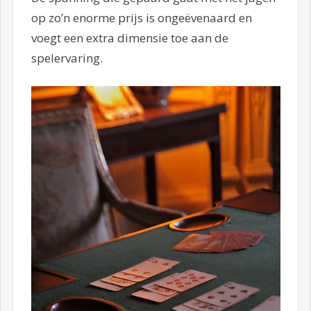
op zo’n enorme prijs is ongeëvenaard en
voegt een extra dimensie toe aan de
spelervaring.