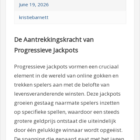
June 19, 2026
kristiebarnett
De Aantrekkingskracht van
Progressieve Jackpots
Progressieve jackpots vormen een cruciaal
element in de wereld van online gokken en
trekken spelers aan met de belofte van
levensveranderende winsten. Deze jackpots
groeien gestaag naarmate spelers inzetten
op specifieke spellen, waardoor een steeds
grotere geldprijs ontstaat die uiteindelijk
door één gelukkige winnaar wordt opgeëist.
De spanning die gepaard gaat met het jagen