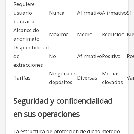
Requiere
usuario
Nunca
Afirmativo
Afirmativo
Sí
bancaria
Alcance de
Máximo
Medio
Reducido
Me
anonimato
Disponibilidad
de
No
Afirmativo
Positivo
Pos
extracciones
Ninguna en
Medias-
Tarifas
Diversas
Va
depósitos
elevadas
Seguridad y confidencialidad
en sus operaciones
La estructura de protección de dicho método