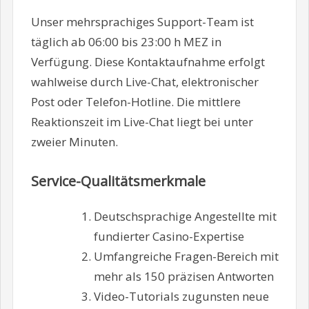
Unser mehrsprachiges Support-Team ist
täglich ab 06:00 bis 23:00 h MEZ in
Verfügung. Diese Kontaktaufnahme erfolgt
wahlweise durch Live-Chat, elektronischer
Post oder Telefon-Hotline. Die mittlere
Reaktionszeit im Live-Chat liegt bei unter
zweier Minuten.
Service-Qualitätsmerkmale
Deutschsprachige Angestellte mit
fundierter Casino-Expertise
Umfangreiche Fragen-Bereich mit
mehr als 150 präzisen Antworten
Video-Tutorials zugunsten neue