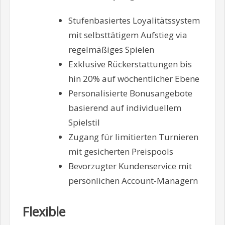
Stufenbasiertes Loyalitätssystem
mit selbsttätigem Aufstieg via
regelmäßiges Spielen
Exklusive Rückerstattungen bis
hin 20% auf wöchentlicher Ebene
Personalisierte Bonusangebote
basierend auf individuellem
Spielstil
Zugang für limitierten Turnieren
mit gesicherten Preispools
Bevorzugter Kundenservice mit
persönlichen Account-Managern
Flexible