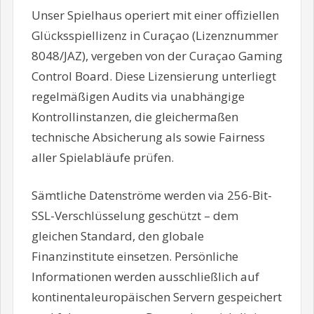
Unser Spielhaus operiert mit einer offiziellen
Glücksspiellizenz in Curaçao (Lizenznummer
8048/JAZ), vergeben von der Curaçao Gaming
Control Board. Diese Lizensierung unterliegt
regelmäßigen Audits via unabhängige
Kontrollinstanzen, die gleichermaßen
technische Absicherung als sowie Fairness
aller Spielabläufe prüfen.
Sämtliche Datenströme werden via 256-Bit-
SSL-Verschlüsselung geschützt – dem
gleichen Standard, den globale
Finanzinstitute einsetzen. Persönliche
Informationen werden ausschließlich auf
kontinentaleuropäischen Servern gespeichert