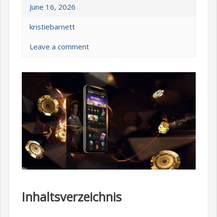
June 16, 2026
kristiebarnett
Leave a comment
Inhaltsverzeichnis