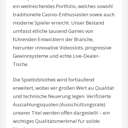
ein weitreichendes Portfolio, welches sowohl
traditionelle Casino-Enthusiasten sowie auch
moderne Spieler erreicht. Unser Bestand
umfasst etliche tausend Games von
führenden Entwicklern der Branche,
hierunter innovative Videoslots, progressive
Gewinnsysteme und echte Live-Dealer-
Tische.
Die Spielbibliothek wird fortlaufend
erweitert, wobei wir großen Wert au Qualität
und technische Neuerung legen. Verifizierte
Auszahlungsquoten (Ausschüttungsrate)
unserer Titel werden offen dargestellt – ein
wichtiges Qualitätsmerkmal für solide