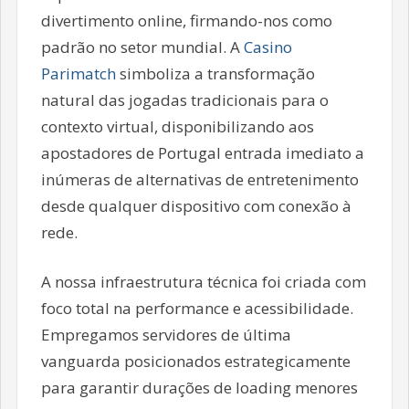
divertimento online, firmando-nos como
padrão no setor mundial. A
Casino
Parimatch
simboliza a transformação
natural das jogadas tradicionais para o
contexto virtual, disponibilizando aos
apostadores de Portugal entrada imediato a
inúmeras de alternativas de entretenimento
desde qualquer dispositivo com conexão à
rede.
A nossa infraestrutura técnica foi criada com
foco total na performance e acessibilidade.
Empregamos servidores de última
vanguarda posicionados estrategicamente
para garantir durações de loading menores