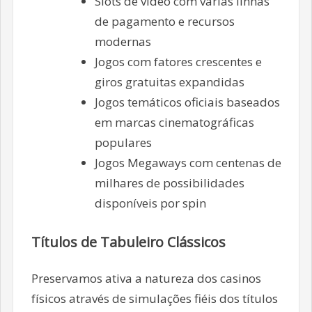
Slots de video com várias linhas
de pagamento e recursos
modernas
Jogos com fatores crescentes e
giros gratuitas expandidas
Jogos temáticos oficiais baseados
em marcas cinematográficas
populares
Jogos Megaways com centenas de
milhares de possibilidades
disponíveis por spin
Títulos de Tabuleiro Clássicos
Preservamos ativa a natureza dos casinos
físicos através de simulações fiéis dos títulos