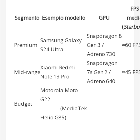
FPS
Segmento
Esempio modello
GPU
medi
(
Starbu
Snapdragon 8
Samsung Galaxy
Premium
Gen 3 /
≈60 FP
S24 Ultra
Adreno 730
Snapdragon
Xiaomi Redmi
Mid‑range
7s Gen 2 /
≈45 FP
Note 13 Pro
Adreno 640
Motorola Moto
G22
Budget
(MediaTek
Helio G85)