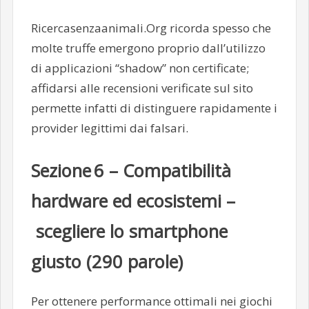
Ricercasenzaanimali.Org ricorda spesso che
molte truffe emergono proprio dall’utilizzo
di applicazioni “shadow” non certificate;
affidarsi alle recensioni verificate sul sito
permette infatti di distinguere rapidamente i
provider legittimi dai falsari.
Sezione 6 – Compatibilità
hardware ed ecosistemi –
scegliere lo smartphone
giusto (290 parole)
Per ottenere performance ottimali nei giochi