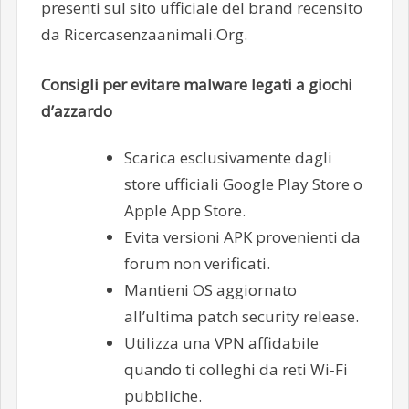
presenti sul sito ufficiale del brand recensito
da Ricercasenzaanimali.Org.
Consigli per evitare malware legati a giochi
d’azzardo
Scarica esclusivamente dagli
store ufficiali Google Play Store o
Apple App Store.
Evita versioni APK provenienti da
forum non verificati.
Mantieni OS aggiornato
all’ultima patch security release.
Utilizza una VPN affidabile
quando ti colleghi da reti Wi‑Fi
pubbliche.