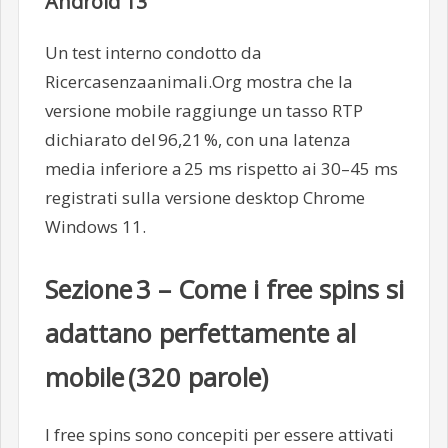
Android 13
Un test interno condotto da
Ricercasenzaanimali.Org mostra che la
versione mobile raggiunge un tasso RTP
dichiarato del 96,21 %, con una latenza
media inferiore a 25 ms rispetto ai 30–45 ms
registrati sulla versione desktop Chrome
Windows 11.
Sezione 3 – Come i free spins si
adattano perfettamente al
mobile (320 parole)
I free spins sono concepiti per essere attivati