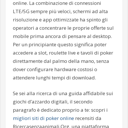
online. La combinazione di connessioni
LTE/5G sempre più veloci, schermi ad alta
risoluzione e app ottimizzate ha spinto gli
operatori a concentrare le proprie offerte sul
mobile prima ancora di pensare al desktop.
Per un principiante questo significa poter
accedere a slot, roulette live e tavoli di poker
direttamente dal palmo della mano, senza
dover configurare hardware costosi o
attendere lunghi tempi di download.
Se sei alla ricerca di una guida affidabile sui
giochi d’azzardo digitali, il secondo
paragrafo è dedicato proprio a te: scopri i
migliori siti di poker online
recensiti da
Ricercasenzaanimali.Org, una piattaforma