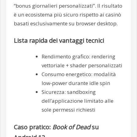
“bonus giornalieri personalizzati”. Il risultato
è un ecosistema più sicuro rispetto ai casinò
basati esclusivamente su browser desktop.
Lista rapida dei vantaggi tecnici
Rendimento grafico: rendering
vettoriale + shader personalizzati
Consumo energetico: modalità
low‑power durante idle spin
Sicurezza: sandboxing
dell’applicazione limitato alle
sole permessi richiesti
Caso pratico:
Book of Dead
su