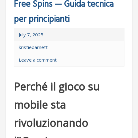
Free Spins — Guida tecnica
per principianti
July 7, 2025
kristiebarnett
Leave a comment
Perché il gioco su
mobile sta
rivoluzionando