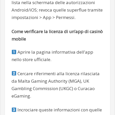
lista nella schermata delle autorizzazioni
Android/iOS; revoca quelle superflue tramite
impostazioni > App > Permessi.
Come verificare la licenza di un’app di casinò
mobile
Aprire la pagina informativa dell’app
nello store ufficiale.
Cercare riferimenti alla licenza rilasciata
da Malta Gaming Authority (MGA), UK
Gambling Commission (UKGC) o Curacao
eGaming.
Incrociare queste informazioni con quelle