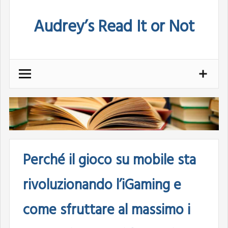
Skip
Audrey’s Read It or Not
to
content
Perché il gioco su mobile sta
rivoluzionando l’iGaming e
come sfruttare al massimo i