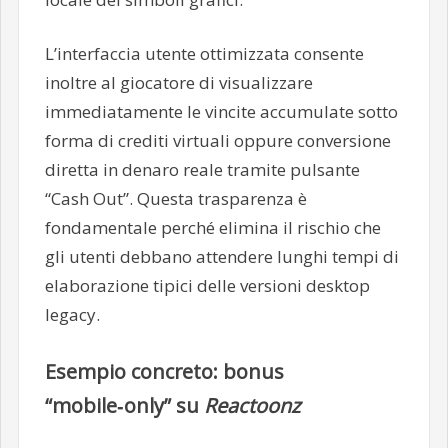
L’interfaccia utente ottimizzata consente
inoltre al giocatore di visualizzare
immediatamente le vincite accumulate sotto
forma di crediti virtuali oppure conversione
diretta in denaro reale tramite pulsante
“Cash Out”. Questa trasparenza è
fondamentale perché elimina il rischio che
gli utenti debbano attendere lunghi tempi di
elaborazione tipici delle versioni desktop
legacy.
Esempio concreto: bonus
“mobile‑only” su
Reactoonz