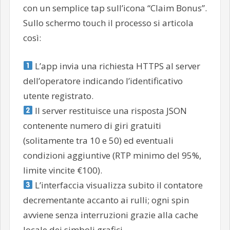
con un semplice tap sull’icona “Claim Bonus”.
Sullo schermo touch il processo si articola
così:
L’app invia una richiesta HTTPS al server
dell’operatore indicando l’identificativo
utente registrato.
Il server restituisce una risposta JSON
contenente numero di giri gratuiti
(solitamente tra 10 e 50) ed eventuali
condizioni aggiuntive (RTP minimo del 95%,
limite vincite €100).
L’interfaccia visualizza subito il contatore
decrementante accanto ai rulli; ogni spin
avviene senza interruzioni grazie alla cache
locale dei simboli grafici.