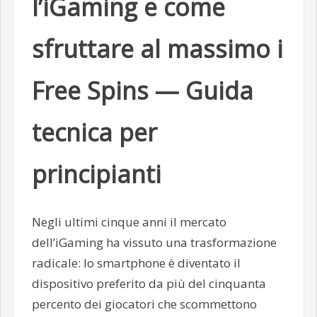
l’iGaming e come
sfruttare al massimo i
Free Spins — Guida
tecnica per
principianti
Negli ultimi cinque anni il mercato
dell’iGaming ha vissuto una trasformazione
radicale: lo smartphone è diventato il
dispositivo preferito da più del cinquanta
percento dei giocatori che scommettono