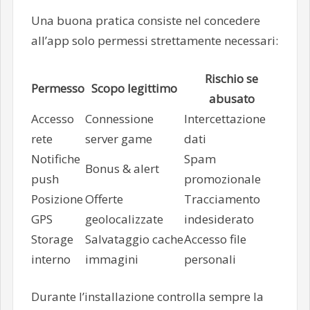
Una buona pratica consiste nel concedere
all’app solo permessi strettamente necessari:
Rischio se
Permesso
Scopo legittimo
abusato
Accesso
Connessione
Intercettazione
rete
server game
dati
Notifiche
Spam
Bonus & alert
push
promozionale
Posizione
Offerte
Tracciamento
GPS
geolocalizzate
indesiderato
Storage
Salvataggio cache
Accesso file
interno
immagini
personali
Durante l’installazione controlla sempre la