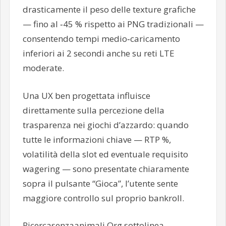
drasticamente il peso delle texture grafiche
— fino al ‑45 % rispetto ai PNG tradizionali —
consentendo tempi medio‑caricamento
inferiori ai 2 secondi anche su reti LTE
moderate.
Una UX ben progettata influisce
direttamente sulla percezione della
trasparenza nei giochi d’azzardo: quando
tutte le informazioni chiave — RTP %,
volatilità della slot ed eventuale requisito
wagering — sono presentate chiaramente
sopra il pulsante “Gioca”, l’utente sente
maggiore controllo sul proprio bankroll.
Ricercasenzaanimali.Org sottolinea