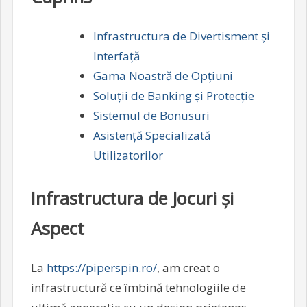
Infrastructura de Divertisment și
Interfață
Gama Noastră de Opțiuni
Soluții de Banking și Protecție
Sistemul de Bonusuri
Asistență Specializată
Utilizatorilor
Infrastructura de Jocuri și
Aspect
La
https://piperspin.ro/
, am creat o
infrastructură ce îmbină tehnologiile de