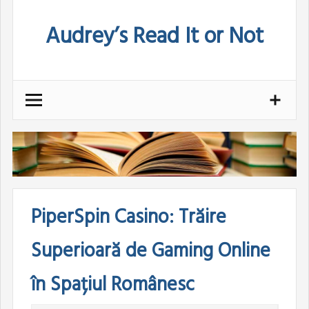
Skip
Audrey’s Read It or Not
to
content
PiperSpin Casino: Trăire
Superioară de Gaming Online
în Spațiul Românesc