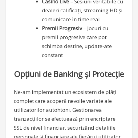
Casino Live
– Sesiuni veritabile cu
dealeri calificați, streaming HD și
comunicare în time real
Premii Progresiv
– Jocuri cu
premii progresive care pot
schimba destine, update-ate
constant
Opțiuni de Banking și Protecție
Ne-am implementat un ecosistem de plăți
complet care acoperă nevoile variate ale
utilizatorilor autohtoni. Gestionarea
tranzacțiilor se efectuează prin encriptare
SSL de nivel financiar, securizând detaliile
personale și financiare ale fiecărui utilizator.