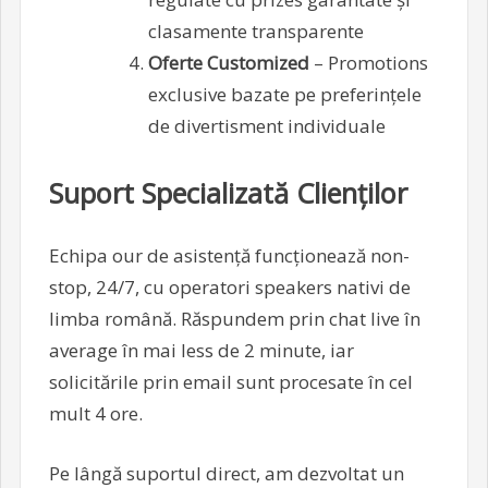
clasamente transparente
Oferte Customized
– Promotions
exclusive bazate pe preferințele
de divertisment individuale
Suport Specializată Clienților
Echipa our de asistență funcționează non-
stop, 24/7, cu operatori speakers nativi de
limba română. Răspundem prin chat live în
average în mai less de 2 minute, iar
solicitările prin email sunt procesate în cel
mult 4 ore.
Pe lângă suportul direct, am dezvoltat un