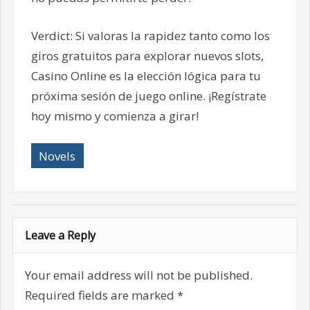
Verdict: Si valoras la rapidez tanto como los
giros gratuitos para explorar nuevos slots,
Casino Online es la elección lógica para tu
próxima sesión de juego online. ¡Regístrate
hoy mismo y comienza a girar!
Novels
Leave a Reply
Your email address will not be published.
Required fields are marked
*