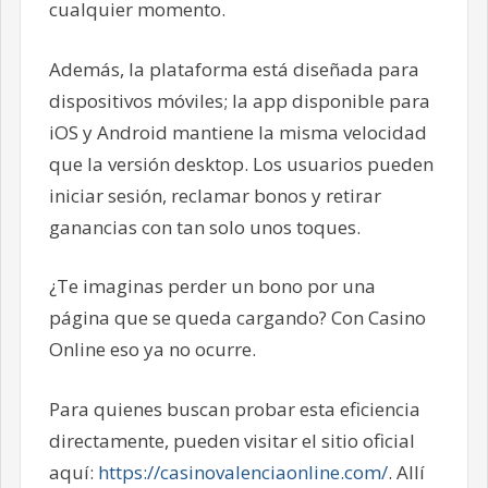
cualquier momento.
Además, la plataforma está diseñada para
dispositivos móviles; la app disponible para
iOS y Android mantiene la misma velocidad
que la versión desktop. Los usuarios pueden
iniciar sesión, reclamar bonos y retirar
ganancias con tan solo unos toques.
¿Te imaginas perder un bono por una
página que se queda cargando? Con Casino
Online eso ya no ocurre.
Para quienes buscan probar esta eficiencia
directamente, pueden visitar el sitio oficial
aquí:
https://casinovalenciaonline.com/
. Allí