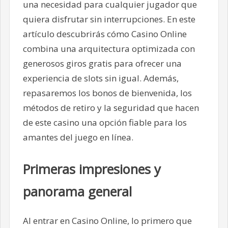
una necesidad para cualquier jugador que
quiera disfrutar sin interrupciones. En este
artículo descubrirás cómo Casino Online
combina una arquitectura optimizada con
generosos giros gratis para ofrecer una
experiencia de slots sin igual. Además,
repasaremos los bonos de bienvenida, los
métodos de retiro y la seguridad que hacen
de este casino una opción fiable para los
amantes del juego en línea.
Primeras impresiones y
panorama general
Al entrar en Casino Online, lo primero que