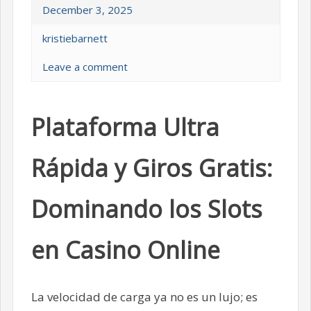
December 3, 2025
kristiebarnett
Leave a comment
Plataforma Ultra
Rápida y Giros Gratis:
Dominando los Slots
en Casino Online
La velocidad de carga ya no es un lujo; es