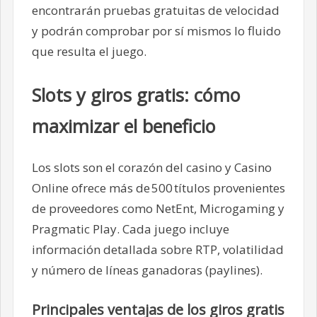
encontrarán pruebas gratuitas de velocidad
y podrán comprobar por sí mismos lo fluido
que resulta el juego.
Slots y giros gratis: cómo
maximizar el beneficio
Los slots son el corazón del casino y Casino
Online ofrece más de 500 títulos provenientes
de proveedores como NetEnt, Microgaming y
Pragmatic Play. Cada juego incluye
información detallada sobre RTP, volatilidad
y número de líneas ganadoras (paylines).
Principales ventajas de los giros gratis