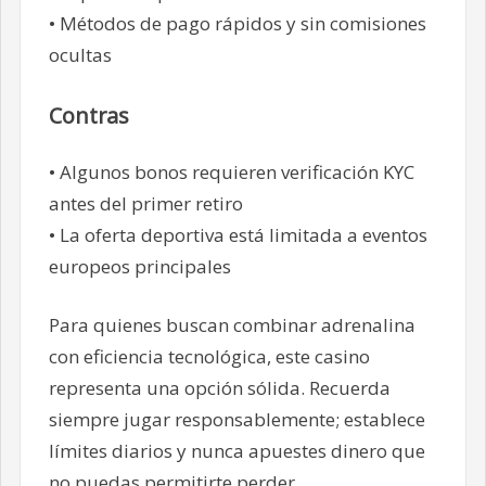
• Métodos de pago rápidos y sin comisiones
ocultas
Contras
• Algunos bonos requieren verificación KYC
antes del primer retiro
• La oferta deportiva está limitada a eventos
europeos principales
Para quienes buscan combinar adrenalina
con eficiencia tecnológica, este casino
representa una opción sólida. Recuerda
siempre jugar responsablemente; establece
límites diarios y nunca apuestes dinero que
no puedas permitirte perder.