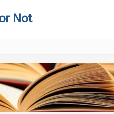
 or Not