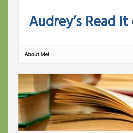
Skip
to
Audrey’s Read It
content
About Me!