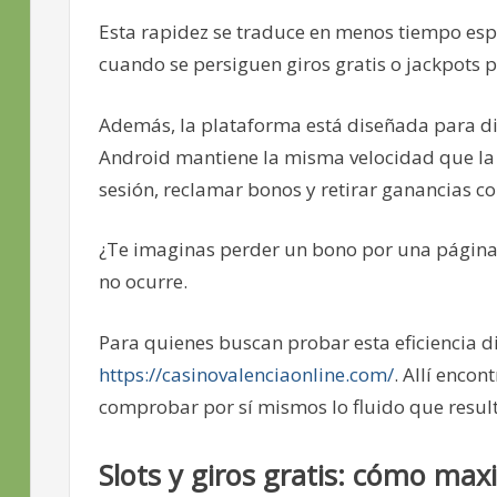
Esta rapidez se traduce en menos tiempo esp
cuando se persiguen giros gratis o jackpots
Además, la plataforma está diseñada para dis
Android mantiene la misma velocidad que la 
sesión, reclamar bonos y retirar ganancias co
¿Te imaginas perder un bono por una página
no ocurre.
Para quienes buscan probar esta eficiencia dir
https://casinovalenciaonline.com/
. Allí enco
comprobar por sí mismos lo fluido que result
Slots y giros gratis: cómo maxi