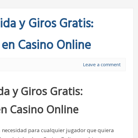
da y Giros Gratis:
 en Casino Online
Leave a comment
a y Giros Gratis:
n Casino Online
na necesidad para cualquier jugador que quiera