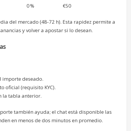
0 %
€50
dia del mercado (48‑72 h). Esta rapidez permite a
nancias y volver a apostar si lo desean.
mas
el importe deseado.
oficial (requisito KYC).
 la tabla anterior.
orte también ayuda; el chat está disponible las
onden en menos de dos minutos en promedio.