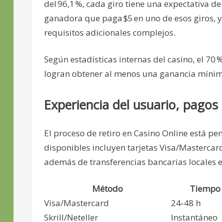
del 96,1 %, cada giro tiene una expectativa d
ganadora que paga $5 en uno de esos giros, y
requisitos adicionales complejos.
Según estadísticas internas del casino, el 70 
logran obtener al menos una ganancia mínima
Experiencia del usuario, pagos
El proceso de retiro en Casino Online está pe
disponibles incluyen tarjetas Visa/Mastercard
además de transferencias bancarias locales 
Método
Tiempo
Visa/Mastercard
24‑48 h
Skrill/Neteller
Instantáneo