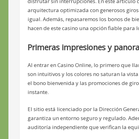
disfrutar sin interrupciones. En este artícu
arquitectura optimizada con generosos giros g
igual. Además, repasaremos los bonos de bie
hacen de este casino una opción fiable para l
Primeras impresiones y panor
Al entrar en Casino Online, lo primero que ll
son intuitivos y los colores no saturan la vi
el bono bienvenida y las promociones de giros 
instante.
El sitio está licenciado por la Dirección Gen
garantiza un entorno seguro y regulado. Adem
auditoría independiente que verifican la equ