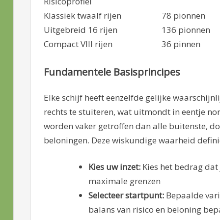
Risicoprofiel
Klassiek twaalf rijen
78 pionnen
Uitgebreid 16 rijen
136 pionnen
Compact VIII rijen
36 pinnen
Fundamentele Basisprincipes
Elke schijf heeft eenzelfde gelijke waarschijn
rechts te stuiteren, wat uitmondt in eentje no
worden vaker getroffen dan alle buitenste, d
beloningen. Deze wiskundige waarheid definiee
Kies uw inzet:
Kies het bedrag dat j
maximale grenzen
Selecteer startpunt:
Bepaalde vari
balans van risico en beloning bep