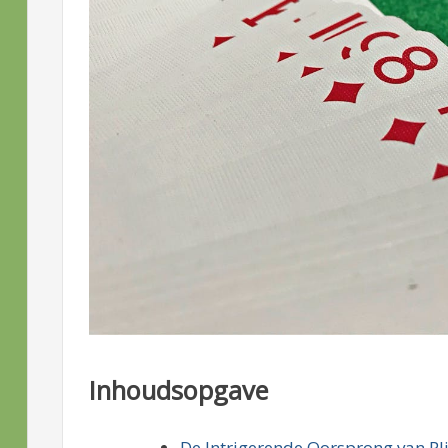
Inhoudsopgave
De Intrigerende Oorsprong van Pl