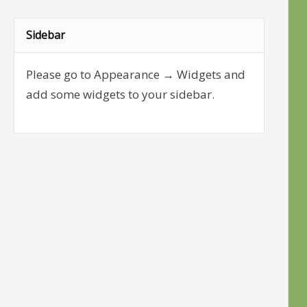
Sidebar
Please go to Appearance → Widgets and
add some widgets to your sidebar.