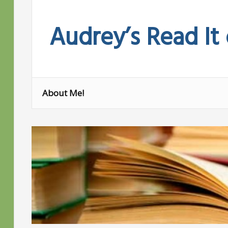
Skip
to
Audrey’s Read It
content
About Me!