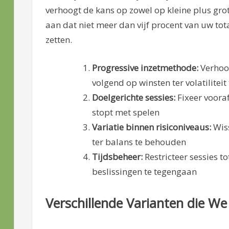
verhoogt de kans op zowel op kleine plus grot
aan dat niet meer dan vijf procent van uw tot
zetten.
Progressive inzetmethode:
Verhoog
volgend op winsten ter volatiliteit
Doelgerichte sessies:
Fixeer voora
stopt met spelen
Variatie binnen risiconiveaus:
Wiss
ter balans te behouden
Tijdsbeheer:
Restricteer sessies t
beslissingen te tegengaan
Verschillende Varianten die W