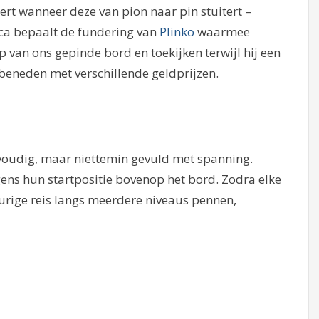
eëert wanneer deze van pion naar pin stuitert –
ica bepaalt de fundering van
Plinko
waarmee
p van ons gepinde bord en toekijken terwijl hij een
 beneden met verschillende geldprijzen.
nvoudig, maar niettemin gevuld met spanning.
gens hun startpositie bovenop het bord. Zodra elke
eurige reis langs meerdere niveaus pennen,