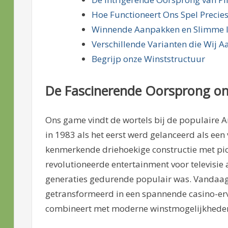
Hoe Functioneert Ons Spel Precie
Winnende Aanpakken en Slimme I
Verschillende Varianten die Wij 
Begrijp onze Winststructuur
De Fascinerende Oorsprong om
Ons game vindt de wortels bij de populaire A
in 1983 als het eerst werd gelanceerd als een
kenmerkende driehoekige constructie met p
revolutioneerde entertainment voor televisi
generaties gedurende populair was. Vandaag 
getransformeerd in een spannende casino-erv
combineert met moderne winstmogelijkhede