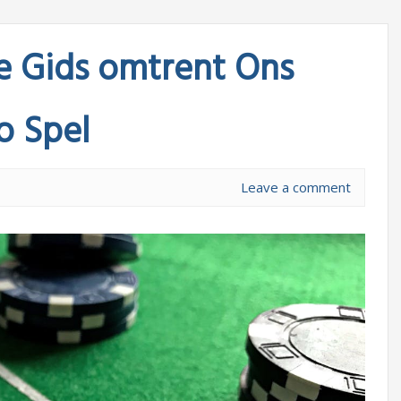
eve Gids omtrent Ons
o Spel
Leave a comment