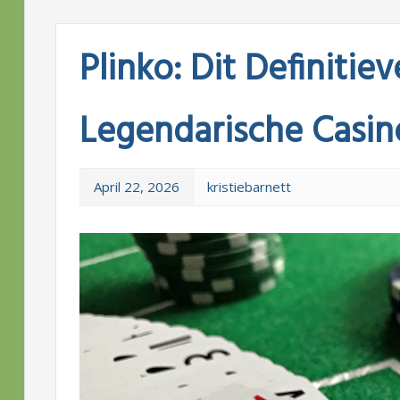
Plinko: Dit Definiti
Legendarische Casin
April 22, 2026
kristiebarnett