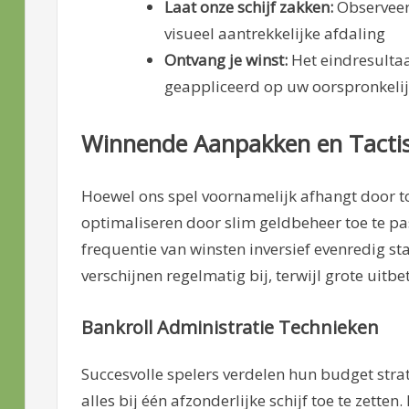
Laat onze schijf zakken:
Observeer 
visueel aantrekkelijke afdaling
Ontvang je winst:
Het eindresulta
geappliceerd op uw oorspronkelij
Winnende Aanpakken en Tactis
Hoewel ons spel voornamelijk afhangt door t
optimaliseren door slim geldbeheer toe te pas
frequentie van winsten inversief evenredig s
verschijnen regelmatig bij, terwijl grote uitb
Bankroll Administratie Technieken
Succesvolle spelers verdelen hun budget stra
alles bij één afzonderlijke schijf toe te zett