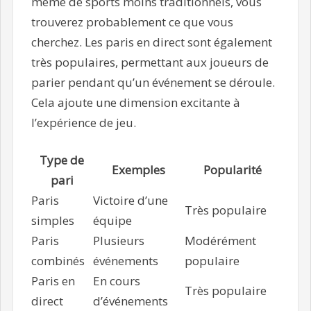
même de sports moins traditionnels, vous
trouverez probablement ce que vous
cherchez. Les paris en direct sont également
très populaires, permettant aux joueurs de
parier pendant qu’un événement se déroule.
Cela ajoute une dimension excitante à
l’expérience de jeu.
Type de
Exemples
Popularité
pari
Paris
Victoire d’une
Très populaire
simples
équipe
Paris
Plusieurs
Modérément
combinés
événements
populaire
Paris en
En cours
Très populaire
direct
d’événements