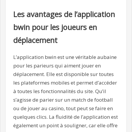
Les avantages de l’application
bwin pour les joueurs en
déplacement
L’application bwin est une véritable aubaine
pour les parieurs qui aiment jouer en
déplacement. Elle est disponible sur toutes
les plateformes mobiles et permet d’accéder
à toutes les fonctionnalités du site. Qu’il
s’agisse de parier sur un match de football
ou de jouer au casino, tout peut se faire en
quelques clics. La fluidité de l’application est
également un point à souligner, car elle offre