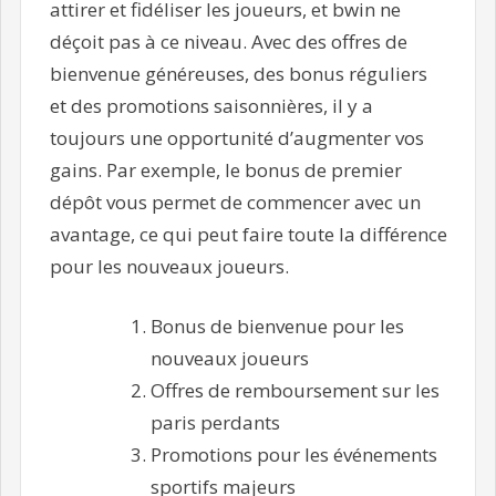
attirer et fidéliser les joueurs, et bwin ne
déçoit pas à ce niveau. Avec des offres de
bienvenue généreuses, des bonus réguliers
et des promotions saisonnières, il y a
toujours une opportunité d’augmenter vos
gains. Par exemple, le bonus de premier
dépôt vous permet de commencer avec un
avantage, ce qui peut faire toute la différence
pour les nouveaux joueurs.
Bonus de bienvenue pour les
nouveaux joueurs
Offres de remboursement sur les
paris perdants
Promotions pour les événements
sportifs majeurs