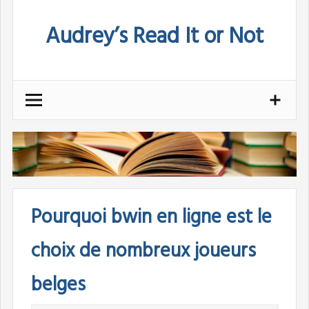
Skip
Audrey’s Read It or Not
to
content
Pourquoi bwin en ligne est le
choix de nombreux joueurs
belges