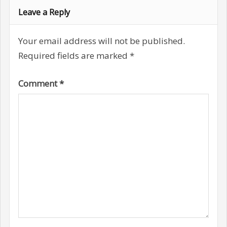
Leave a Reply
Your email address will not be published.
Required fields are marked
*
Comment
*