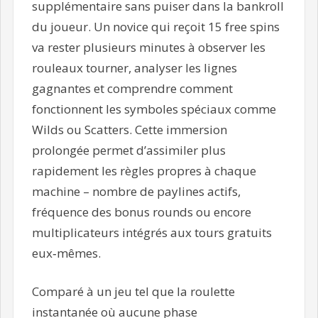
supplémentaire sans puiser dans la bankroll
du joueur. Un novice qui reçoit 15 free spins
va rester plusieurs minutes à observer les
rouleaux tourner, analyser les lignes
gagnantes et comprendre comment
fonctionnent les symboles spéciaux comme
Wilds ou Scatters. Cette immersion
prolongée permet d’assimiler plus
rapidement les règles propres à chaque
machine – nombre de paylines actifs,
fréquence des bonus rounds ou encore
multiplicateurs intégrés aux tours gratuits
eux‑mêmes.
Comparé à un jeu tel que la roulette
instantanée où aucune phase