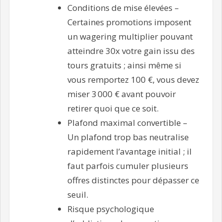
Conditions de mise élevées –
Certaines promotions imposent
un wagering multiplier pouvant
atteindre 30x votre gain issu des
tours gratuits ; ainsi même si
vous remportez 100 €, vous devez
miser 3 000 € avant pouvoir
retirer quoi que ce soit.
Plafond maximal convertible –
Un plafond trop bas neutralise
rapidement l’avantage initial ; il
faut parfois cumuler plusieurs
offres distinctes pour dépasser ce
seuil.
Risque psychologique