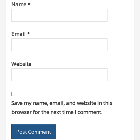
Name
*
Email
*
Website
Save my name, email, and website in this
browser for the next time I comment.