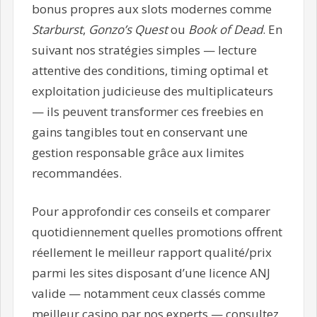
bonus propres aux slots modernes comme
Starburst
,
Gonzo’s Quest
ou
Book of Dead
. En
suivant nos stratégies simples — lecture
attentive des conditions, timing optimal et
exploitation judicieuse des multiplicateurs
— ils peuvent transformer ces freebies en
gains tangibles tout en conservant une
gestion responsable grâce aux limites
recommandées.
Pour approfondir ces conseils et comparer
quotidiennement quelles promotions offrent
réellement le meilleur rapport qualité/prix
parmi les sites disposant d’une licence ANJ
valide — notamment ceux classés comme
meilleur casino par nos experts — consultez