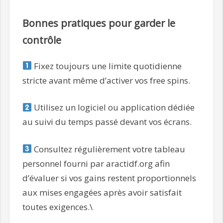
Bonnes pratiques pour garder le
contrôle
Fixez toujours une limite quotidienne
stricte avant même d’activer vos free spins.
Utilisez un logiciel ou application dédiée
au suivi du temps passé devant vos écrans.
Consultez régulièrement votre tableau
personnel fourni par aractidf.org afin
d’évaluer si vos gains restent proportionnels
aux mises engagées après avoir satisfait
toutes exigences.\