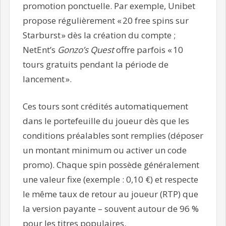
promotion ponctuelle. Par exemple, Unibet
propose régulièrement « 20 free spins sur
Starburst » dès la création du compte ;
NetEnt’s
Gonzo’s Quest
offre parfois « 10
tours gratuits pendant la période de
lancement ».
Ces tours sont crédités automatiquement
dans le portefeuille du joueur dès que les
conditions préalables sont remplies (déposer
un montant minimum ou activer un code
promo). Chaque spin possède généralement
une valeur fixe (exemple : 0,10 €) et respecte
le même taux de retour au joueur (RTP) que
la version payante – souvent autour de 96 %
pour les titres populaires.