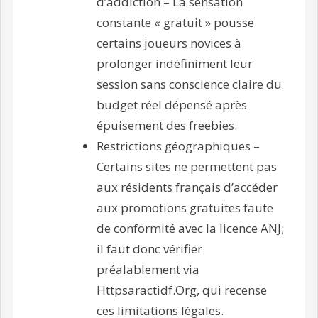
d’addiction – La sensation
constante « gratuit » pousse
certains joueurs novices à
prolonger indéfiniment leur
session sans conscience claire du
budget réel dépensé après
épuisement des freebies.
Restrictions géographiques –
Certains sites ne permettent pas
aux résidents français d’accéder
aux promotions gratuites faute
de conformité avec la licence ANJ;
il faut donc vérifier
préalablement via
Httpsaractidf.Org, qui recense
ces limitations légales.