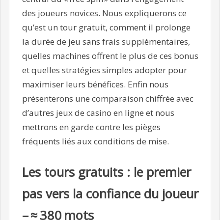
des joueurs novices. Nous expliquerons ce
qu’est un tour gratuit, comment il prolonge
la durée de jeu sans frais supplémentaires,
quelles machines offrent le plus de ces bonus
et quelles stratégies simples adopter pour
maximiser leurs bénéfices. Enfin nous
présenterons une comparaison chiffrée avec
d’autres jeux de casino en ligne et nous
mettrons en garde contre les pièges
fréquents liés aux conditions de mise.
Les tours gratuits : le premier
pas vers la confiance du joueur
– ≈ 380 mots