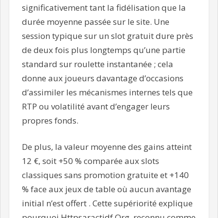
significativement tant la fidélisation que la
durée moyenne passée sur le site. Une
session typique sur un slot gratuit dure près
de deux fois plus longtemps qu’une partie
standard sur roulette instantanée ; cela
donne aux joueurs davantage d’occasions
d’assimiler les mécanismes internes tels que
RTP ou volatilité avant d’engager leurs
propres fonds.
De plus, la valeur moyenne des gains atteint
12 €, soit +50 % comparée aux slots
classiques sans promotion gratuite et +140
% face aux jeux de table où aucun avantage
initial n’est offert . Cette supériorité explique
pourquoi Httpsaractidf.Org, reconnu comme