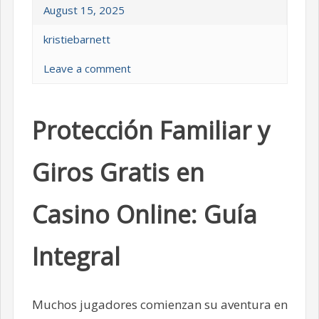
August 15, 2025
kristiebarnett
Leave a comment
Protección Familiar y
Giros Gratis en
Casino Online: Guía
Integral
Muchos jugadores comienzan su aventura en