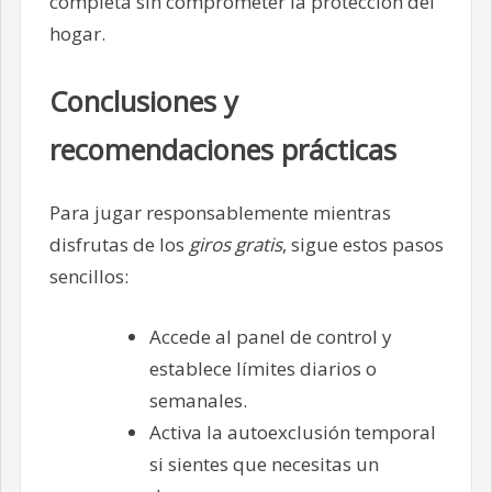
completa sin comprometer la protección del
hogar.
Conclusiones y
recomendaciones prácticas
Para jugar responsablemente mientras
disfrutas de los
giros gratis
, sigue estos pasos
sencillos:
Accede al panel de control y
establece límites diarios o
semanales.
Activa la autoexclusión temporal
si sientes que necesitas un