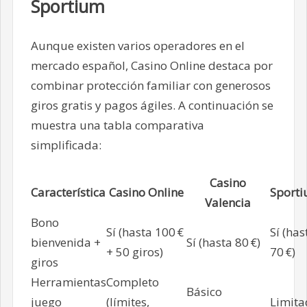
Sportium
Aunque existen varios operadores en el
mercado español, Casino Online destaca por
combinar protección familiar con generosos
giros gratis y pagos ágiles. A continuación se
muestra una tabla comparativa
simplificada:
Casino
Característica
Casino Online
Sport
Valencia
Bono
Sí (hasta 100 €
Sí (has
bienvenida +
Sí (hasta 80 €)
+ 50 giros)
70 €)
giros
Herramientas
Completo
Básico
juego
(límites,
Limita