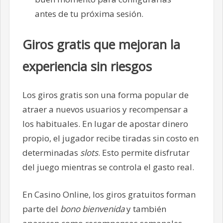
antes de tu próxima sesión.
Giros gratis que mejoran la
experiencia sin riesgos
Los giros gratis son una forma popular de
atraer a nuevos usuarios y recompensar a
los habituales. En lugar de apostar dinero
propio, el jugador recibe tiradas sin costo en
determinadas
slots
. Esto permite disfrutar
del juego mientras se controla el gasto real.
En Casino Online, los giros gratuitos forman
parte del
bono bienvenida
y también