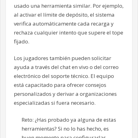
usado una herramienta similar. Por ejemplo,
al activar el límite de depósito, el sistema
verifica automáticamente cada recarga y
rechaza cualquier intento que supere el tope
fijado.
Los jugadores también pueden solicitar
ayuda a través del chat en vivo o del correo
electrónico del soporte técnico. El equipo
está capacitado para ofrecer consejos
personalizados y derivar a organizaciones
especializadas si fuera necesario.
Reto: ¿Has probado ya alguna de estas
herramientas? Si no lo has hecho, es
buen momento para configurarlas