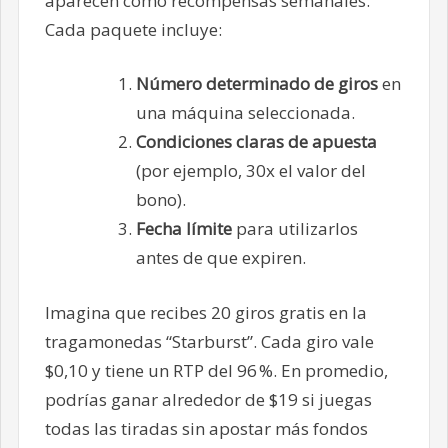
aparecen como recompensas semanales.
Cada paquete incluye:
Número determinado de giros
en
una máquina seleccionada.
Condiciones claras de apuesta
(por ejemplo, 30x el valor del
bono).
Fecha límite
para utilizarlos
antes de que expiren.
Imagina que recibes 20 giros gratis en la
tragamonedas “Starburst”. Cada giro vale
$0,10 y tiene un RTP del 96 %. En promedio,
podrías ganar alrededor de $19 si juegas
todas las tiradas sin apostar más fondos