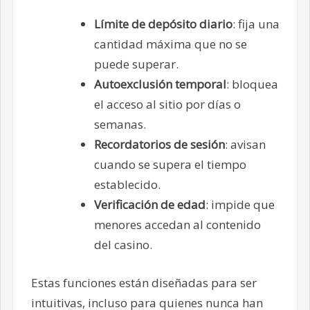
Límite de depósito diario
: fija una
cantidad máxima que no se
puede superar.
Autoexclusión temporal
: bloquea
el acceso al sitio por días o
semanas.
Recordatorios de sesión
: avisan
cuando se supera el tiempo
establecido.
Verificación de edad
: impide que
menores accedan al contenido
del casino.
Estas funciones están diseñadas para ser
intuitivas, incluso para quienes nunca han