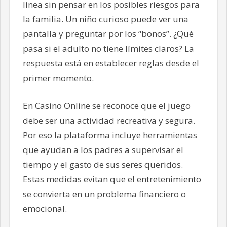
línea sin pensar en los posibles riesgos para
la familia. Un niño curioso puede ver una
pantalla y preguntar por los “bonos”. ¿Qué
pasa si el adulto no tiene límites claros? La
respuesta está en establecer reglas desde el
primer momento.
En Casino Online se reconoce que el juego
debe ser una actividad recreativa y segura.
Por eso la plataforma incluye herramientas
que ayudan a los padres a supervisar el
tiempo y el gasto de sus seres queridos.
Estas medidas evitan que el entretenimiento
se convierta en un problema financiero o
emocional.