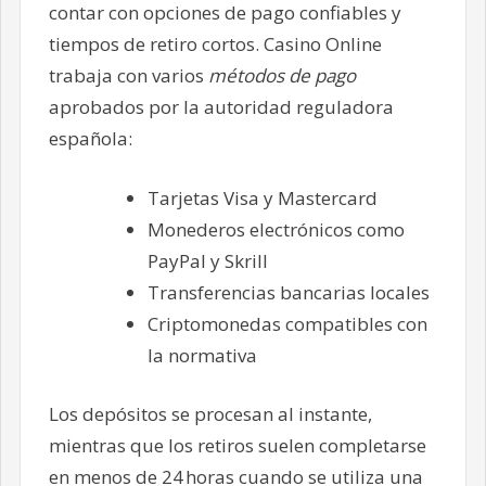
contar con opciones de pago confiables y
tiempos de retiro cortos. Casino Online
trabaja con varios
métodos de pago
aprobados por la autoridad reguladora
española:
Tarjetas Visa y Mastercard
Monederos electrónicos como
PayPal y Skrill
Transferencias bancarias locales
Criptomonedas compatibles con
la normativa
Los depósitos se procesan al instante,
mientras que los retiros suelen completarse
en menos de 24 horas cuando se utiliza una