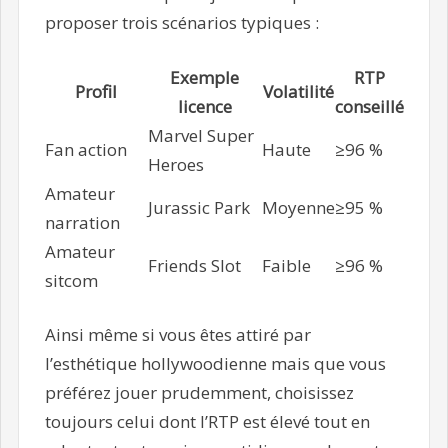
proposer trois scénarios typiques :
Exemple
RTP
Profil
Volatilité
licence
conseillé
Marvel Super
Fan action
Haute
≥96 %
Heroes
Amateur
Jurassic Park
Moyenne
≥95 %
narration
Amateur
Friends Slot
Faible
≥96 %
sitcom
Ainsi même si vous êtes attiré par
l’esthétique hollywoodienne mais que vous
préférez jouer prudemment, choisissez
toujours celui dont l’RTP est élevé tout en