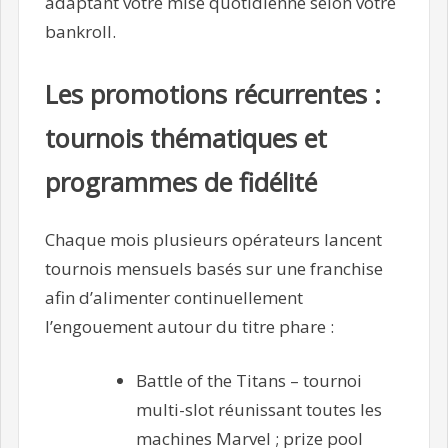
adaptant votre mise quotidienne selon votre
bankroll.
Les promotions récurrentes :
tournois thématiques et
programmes de fidélité
Chaque mois plusieurs opérateurs lancent
tournois mensuels basés sur une franchise
afin d’alimenter continuellement
l’engouement autour du titre phare :
Battle of the Titans – tournoi
multi-slot réunissant toutes les
machines Marvel ; prize pool