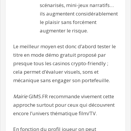
scénarisés, mini-jeux narratifs…
ils augmentent considérablement
le plaisir sans forcément
augmenter le risque.
Le meilleur moyen est donc d’abord tester le
titre en mode démo gratuit proposé par
presque tous les casinos crypto-friendly ;
cela permet d’évaluer visuels, sons et
mécanique sans engager son portefeuille.
Mairie
GIMS.FR recommande vivement cette
approche surtout pour ceux qui découvrent
encore l’univers thématique film/TV.
En fonction du profil joueur on peut