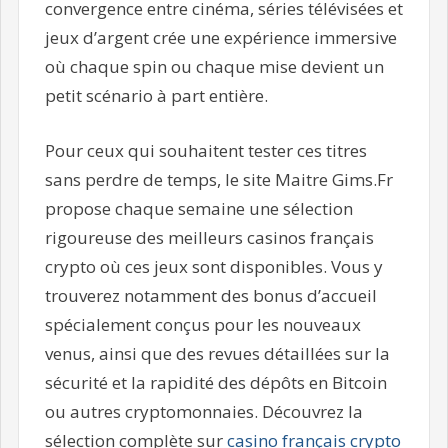
convergence entre cinéma, séries télévisées et
jeux d’argent crée une expérience immersive
où chaque spin ou chaque mise devient un
petit scénario à part entière.
Pour ceux qui souhaitent tester ces titres
sans perdre de temps, le site Maitre Gims.Fr
propose chaque semaine une sélection
rigoureuse des meilleurs casinos français
crypto où ces jeux sont disponibles. Vous y
trouverez notamment des bonus d’accueil
spécialement conçus pour les nouveaux
venus, ainsi que des revues détaillées sur la
sécurité et la rapidité des dépôts en Bitcoin
ou autres cryptomonnaies. Découvrez la
sélection complète sur
casino français crypto