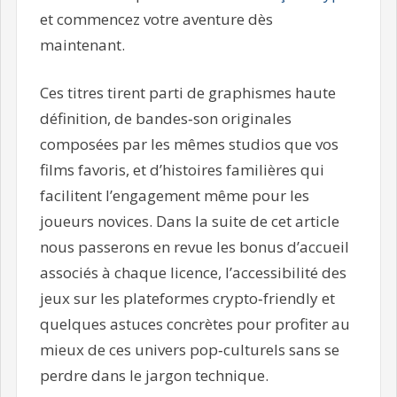
et commencez votre aventure dès
maintenant.
Ces titres tirent parti de graphismes haute
définition, de bandes‑son originales
composées par les mêmes studios que vos
films favoris, et d’histoires familières qui
facilitent l’engagement même pour les
joueurs novices. Dans la suite de cet article
nous passerons en revue les bonus d’accueil
associés à chaque licence, l’accessibilité des
jeux sur les plateformes crypto‑friendly et
quelques astuces concrètes pour profiter au
mieux de ces univers pop‑culturels sans se
perdre dans le jargon technique.