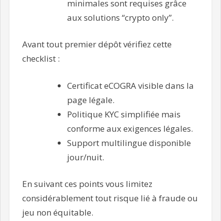
minimales sont requises grâce
aux solutions “crypto only”.
Avant tout premier dépôt vérifiez cette
checklist :
Certificat eCOGRA visible dans la
page légale.
Politique KYC simplifiée mais
conforme aux exigences légales.
Support multilingue disponible
jour/nuit.
En suivant ces points vous limitez
considérablement tout risque lié à fraude ou
jeu non équitable.