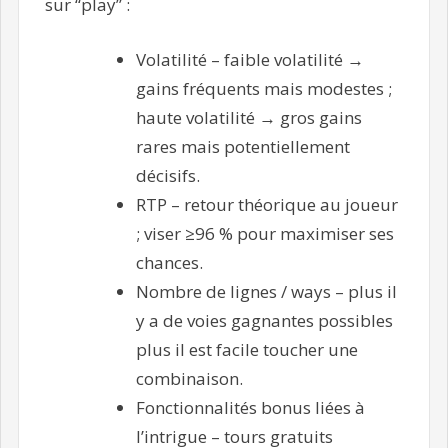
sur “play” :
Volatilité – faible volatilité →
gains fréquents mais modestes ;
haute volatilité → gros gains
rares mais potentiellement
décisifs.
RTP – retour théorique au joueur
; viser ≥96 % pour maximiser ses
chances.
Nombre de lignes / ways – plus il
y a de voies gagnantes possibles
plus il est facile toucher une
combinaison.
Fonctionnalités bonus liées à
l’intrigue – tours gratuits