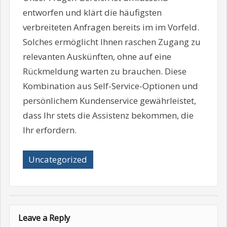
entworfen und klärt die häufigsten
verbreiteten Anfragen bereits im im Vorfeld.
Solches ermöglicht Ihnen raschen Zugang zu
relevanten Auskünften, ohne auf eine
Rückmeldung warten zu brauchen. Diese
Kombination aus Self-Service-Optionen und
persönlichem Kundenservice gewährleistet,
dass Ihr stets die Assistenz bekommen, die
Ihr erfordern.
Uncategorized
Leave a Reply