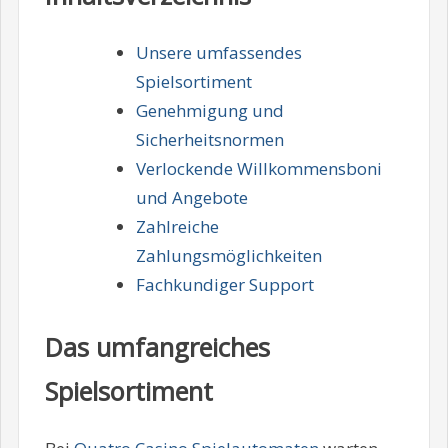
Unsere umfassendes
Spielsortiment
Genehmigung und
Sicherheitsnormen
Verlockende Willkommensboni
und Angebote
Zahlreiche
Zahlungsmöglichkeiten
Fachkundiger Support
Das umfangreiches
Spielsortiment