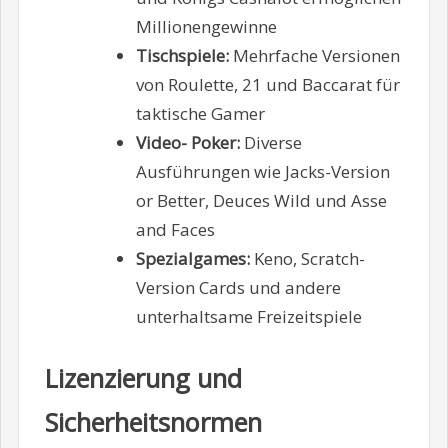
Millionengewinne
Tischspiele:
Mehrfache Versionen
von Roulette, 21 und Baccarat für
taktische Gamer
Video- Poker:
Diverse
Ausführungen wie Jacks-Version
or Better, Deuces Wild und Asse
and Faces
Spezialgames:
Keno, Scratch-
Version Cards und andere
unterhaltsame Freizeitspiele
Lizenzierung und
Sicherheitsnormen