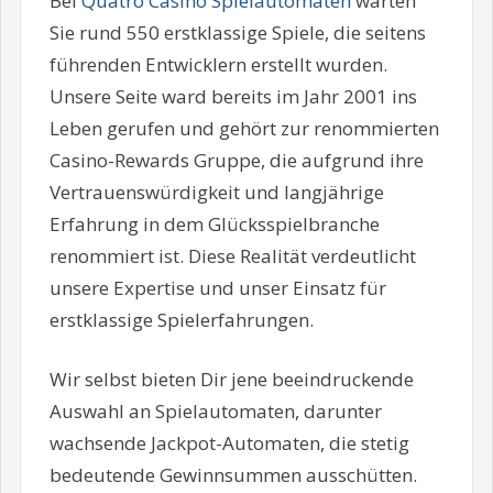
Bei
Quatro Casino Spielautomaten
warten
Sie rund 550 erstklassige Spiele, die seitens
führenden Entwicklern erstellt wurden.
Unsere Seite ward bereits im Jahr 2001 ins
Leben gerufen und gehört zur renommierten
Casino-Rewards Gruppe, die aufgrund ihre
Vertrauenswürdigkeit und langjährige
Erfahrung in dem Glücksspielbranche
renommiert ist. Diese Realität verdeutlicht
unsere Expertise und unser Einsatz für
erstklassige Spielerfahrungen.
Wir selbst bieten Dir jene beeindruckende
Auswahl an Spielautomaten, darunter
wachsende Jackpot-Automaten, die stetig
bedeutende Gewinnsummen ausschütten.