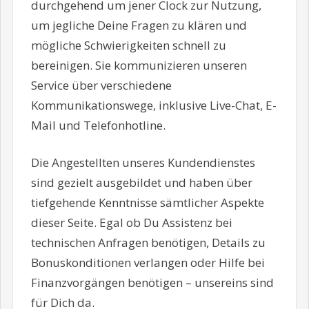
durchgehend um jener Clock zur Nutzung,
um jegliche Deine Fragen zu klären und
mögliche Schwierigkeiten schnell zu
bereinigen. Sie kommunizieren unseren
Service über verschiedene
Kommunikationswege, inklusive Live-Chat, E-
Mail und Telefonhotline.
Die Angestellten unseres Kundendienstes
sind gezielt ausgebildet und haben über
tiefgehende Kenntnisse sämtlicher Aspekte
dieser Seite. Egal ob Du Assistenz bei
technischen Anfragen benötigen, Details zu
Bonuskonditionen verlangen oder Hilfe bei
Finanzvorgängen benötigen – unsereins sind
für Dich da.