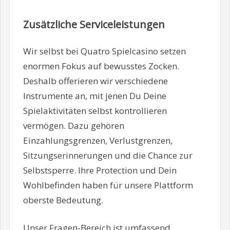
Zusätzliche Serviceleistungen
Wir selbst bei Quatro Spielcasino setzen
enormen Fokus auf bewusstes Zocken.
Deshalb offerieren wir verschiedene
Instrumente an, mit jenen Du Deine
Spielaktivitäten selbst kontrollieren
vermögen. Dazu gehören
Einzahlungsgrenzen, Verlustgrenzen,
Sitzungserinnerungen und die Chance zur
Selbstsperre. Ihre Protection und Dein
Wohlbefinden haben für unsere Plattform
oberste Bedeutung.
Unser Fragen-Bereich ist umfassend