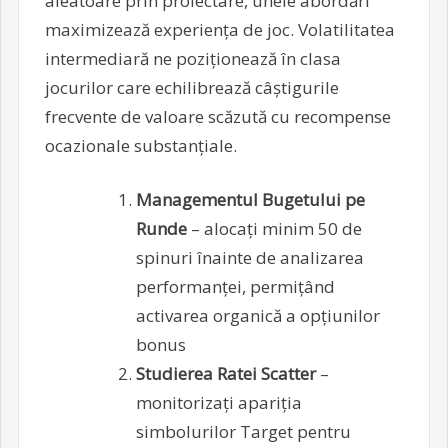
aleatoare prin proiectare, unele abordări
maximizează experiența de joc. Volatilitatea
intermediară ne poziționează în clasa
jocurilor care echilibrează câștigurile
frecvente de valoare scăzută cu recompense
ocazionale substanțiale.
Managementul Bugetului pe
Runde
– alocați minim 50 de
spinuri înainte de analizarea
performanței, permițând
activarea organică a opțiunilor
bonus
Studierea Ratei Scatter
–
monitorizați apariția
simbolurilor Target pentru