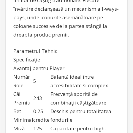
liniilor de câștig tradiționale. Fiecare
învârtire declanșează un mecanism all-ways-
pays, unde iconurile asemănătoare pe
coloane succesive de la partea stângă la
dreapta produc premii.
Parametrul Tehnic
Specificaţie
Avantaj pentru Player
Număr
Balanță ideal între
5
Role
accesibilitate și complex
Căi
Frecvență sporită de
243
Premiu
combinaţii câștigătoare
Bet
0.25
Deschis pentru totalitatea
Minimal
credite
fondurile
Miză
125
Capacitate pentru high-