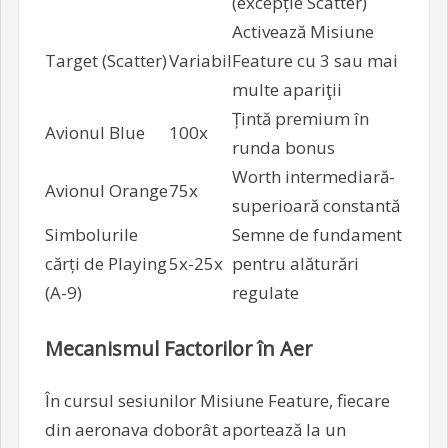
(excepție Scatter)
Activează Misiune
Target (Scatter)
Variabil
Feature cu 3 sau mai
multe apariţii
Țintă premium în
Avionul Blue
100x
runda bonus
Worth intermediară-
Avionul Orange
75x
superioară constantă
Simbolurile
Semne de fundament
cărți de Playing
5x-25x
pentru alăturări
(A-9)
regulate
Mecanismul Factorilor în Aer
În cursul sesiunilor Misiune Feature, fiecare
din aeronava doborât aportează la un