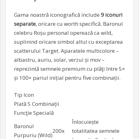
Gama noastră iconografică include
9 iconuri
separate
, oricare cu worth specifică. Baronul
celebru Roșu personal operează ca wild,
suplinind oricare simbol altul cu exceptarea
scatterului Target. Aparatele multicolore –
albastru, auriu, solar, verzui și mov –
reprezintă semnele premium cu plăţi între 5×
și 100× pariul inițial pentru five combinații.
Tip Icon
Plată 5 Combinații
Funcţie Specială
Înlocuiește
Baronul
200x
totalitatea semnele
Purpuriu (Wild)