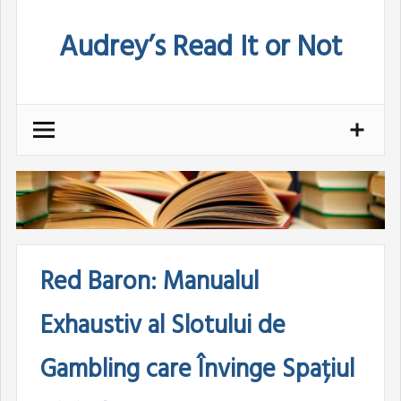
Skip
Audrey’s Read It or Not
to
content
Red Baron: Manualul
Exhaustiv al Slotului de
Gambling care Învinge Spațiul