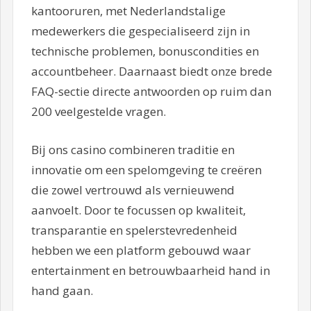
kantooruren, met Nederlandstalige
medewerkers die gespecialiseerd zijn in
technische problemen, bonuscondities en
accountbeheer. Daarnaast biedt onze brede
FAQ-sectie directe antwoorden op ruim dan
200 veelgestelde vragen.
Bij ons casino combineren traditie en
innovatie om een spelomgeving te creëren
die zowel vertrouwd als vernieuwend
aanvoelt. Door te focussen op kwaliteit,
transparantie en spelerstevredenheid
hebben we een platform gebouwd waar
entertainment en betrouwbaarheid hand in
hand gaan.