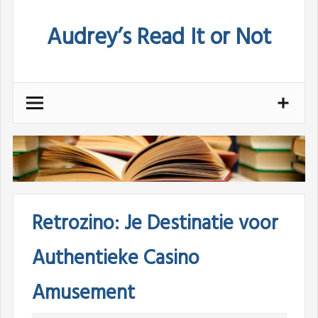
Skip
Audrey’s Read It or Not
to
content
Retrozino: Je Destinatie voor
Authentieke Casino
Amusement