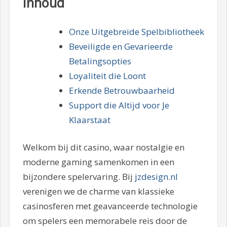
Inhoud
Onze Uitgebreide Spelbibliotheek
Beveiligde en Gevarieerde
Betalingsopties
Loyaliteit die Loont
Erkende Betrouwbaarheid
Support die Altijd voor Je
Klaarstaat
Welkom bij dit casino, waar nostalgie en
moderne gaming samenkomen in een
bijzondere spelervaring. Bij
jzdesign.nl
verenigen we de charme van klassieke
casinosferen met geavanceerde technologie
om spelers een memorabele reis door de