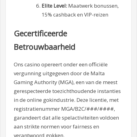
Elite Level:
Maatwerk bonussen,
15% cashback en VIP-reizen
Gecertificeerde
Betrouwbaarheid
Ons casino opereert onder een officiële
vergunning uitgegeven door de Malta
Gaming Authority (MGA), een van de meest
gerespecteerde toezichthoudende instanties
in de online gokindustrie. Deze licentie, met
registratienummer MGA/B2C/###/####,
garandeert dat alle spelactiviteiten voldoen
aan strikte normen voor fairness en
verantwoord gokken.