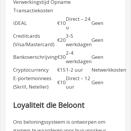
Verwerkingstijd Opname
Transactiekosten
Direct – 24
iDEAL
€10
Geen
u
Creditcards
3-5
€20
Geen
(Visa/Mastercard)
werkdagen
2-4
Bankoverschrijving
€30
Geen
werkdagen
Cryptocurrency
€15
1-2 uur
Netwerkkosten
E-portemonnees
Direct – 12
€10
Geen
(Skrill, Neteller)
uur
Loyaliteit die Beloont
Ons beloningssysteem is ontworpen om
gamers te waarderen voor hun voorkeur.