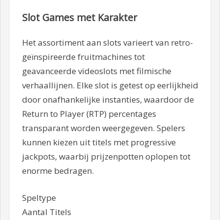
Slot Games met Karakter
Het assortiment aan slots varieert van retro-
geïnspireerde fruitmachines tot
geavanceerde videoslots met filmische
verhaallijnen. Elke slot is getest op eerlijkheid
door onafhankelijke instanties, waardoor de
Return to Player (RTP) percentages
transparant worden weergegeven. Spelers
kunnen kiezen uit titels met progressive
jackpots, waarbij prijzenpotten oplopen tot
enorme bedragen.
Speltype
Aantal Titels