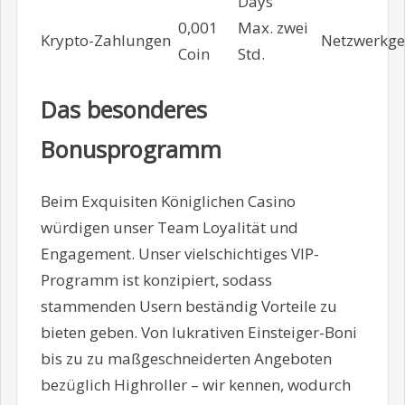
Days
0,001
Max. zwei
Krypto-Zahlungen
Netzwerkg
Coin
Std.
Das besonderes
Bonusprogramm
Beim Exquisiten Königlichen Casino
würdigen unser Team Loyalität und
Engagement. Unser vielschichtiges VIP-
Programm ist konzipiert, sodass
stammenden Usern beständig Vorteile zu
bieten geben. Von lukrativen Einsteiger-Boni
bis zu zu maßgeschneiderten Angeboten
bezüglich Highroller – wir kennen, wodurch