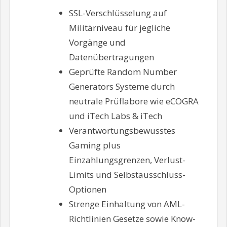
SSL-Verschlüsselung auf
Militärniveau für jegliche
Vorgänge und
Datenübertragungen
Geprüfte Random Number
Generators Systeme durch
neutrale Prüflabore wie eCOGRA
und iTech Labs & iTech
Verantwortungsbewusstes
Gaming plus
Einzahlungsgrenzen, Verlust-
Limits und Selbstausschluss-
Optionen
Strenge Einhaltung von AML-
Richtlinien Gesetze sowie Know-