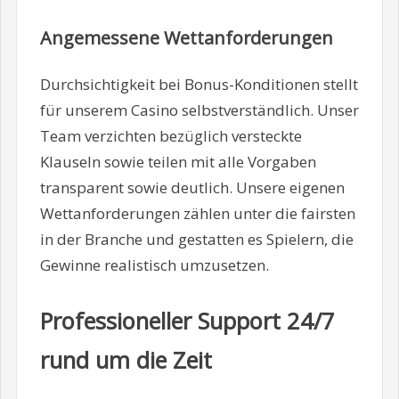
Angemessene Wettanforderungen
Durchsichtigkeit bei Bonus-Konditionen stellt
für unserem Casino selbstverständlich. Unser
Team verzichten bezüglich versteckte
Klauseln sowie teilen mit alle Vorgaben
transparent sowie deutlich. Unsere eigenen
Wettanforderungen zählen unter die fairsten
in der Branche und gestatten es Spielern, die
Gewinne realistisch umzusetzen.
Professioneller Support 24/7
rund um die Zeit