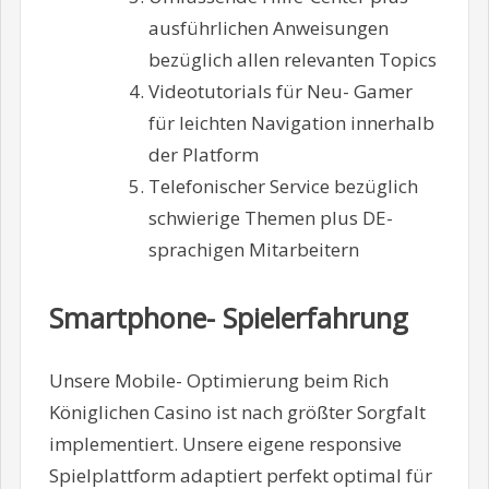
ausführlichen Anweisungen
bezüglich allen relevanten Topics
Videotutorials für Neu- Gamer
für leichten Navigation innerhalb
der Platform
Telefonischer Service bezüglich
schwierige Themen plus DE-
sprachigen Mitarbeitern
Smartphone- Spielerfahrung
Unsere Mobile- Optimierung beim Rich
Königlichen Casino ist nach größter Sorgfalt
implementiert. Unsere eigene responsive
Spielplattform adaptiert perfekt optimal für