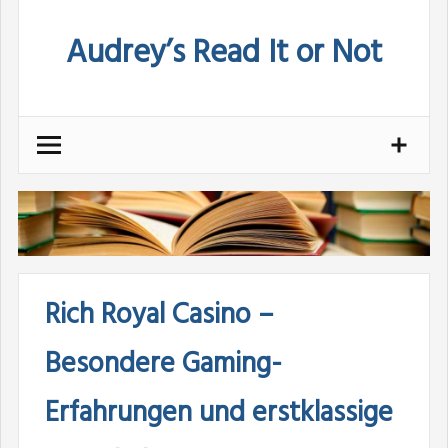
Skip
Audrey’s Read It or Not
to
content
Rich Royal Casino –
Besondere Gaming-
Erfahrungen und erstklassige