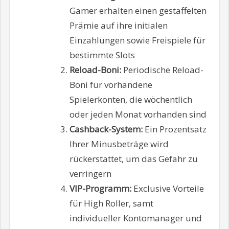
Gamer erhalten einen gestaffelten
Prämie auf ihre initialen
Einzahlungen sowie Freispiele für
bestimmte Slots
Reload-Boni:
Periodische Reload-
Boni für vorhandene
Spielerkonten, die wöchentlich
oder jeden Monat vorhanden sind
Cashback-System:
Ein Prozentsatz
Ihrer Minusbeträge wird
rückerstattet, um das Gefahr zu
verringern
VIP-Programm:
Exclusive Vorteile
für High Roller, samt
individueller Kontomanager und