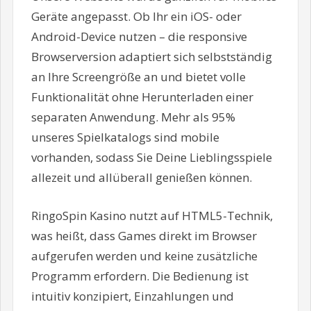
Geräte angepasst. Ob Ihr ein iOS- oder
Android-Device nutzen – die responsive
Browserversion adaptiert sich selbstständig
an Ihre Screengröße an und bietet volle
Funktionalität ohne Herunterladen einer
separaten Anwendung. Mehr als 95%
unseres Spielkatalogs sind mobile
vorhanden, sodass Sie Deine Lieblingsspiele
allezeit und allüberall genießen können.
RingoSpin Kasino nutzt auf HTML5-Technik,
was heißt, dass Games direkt im Browser
aufgerufen werden und keine zusätzliche
Programm erfordern. Die Bedienung ist
intuitiv konzipiert, Einzahlungen und