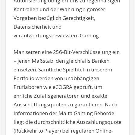
Autorisierung obligiert uns zu regelmäßigen
Kontrollen und der Wahrung rigoroser
Vorgaben bezüglich Gerechtigkeit,
Datensicherheit und
verantwortungsbewusstem Gaming.
Man setzen eine 256-Bit-Verschlüsselung ein
– jenen Maßstab, den gleichfalls Banken
einsetzen. Sämtliche Spieltitel in unserem
Portfolio werden von unabhängigen
Prüflaboren wie eCOGRA geprüft, um
ehrliche Zufallsgeneratoren und exakte
Ausschüttungsquoten zu garantieren. Nach
Informationen der Malta Gaming Behörde
liegt die durchschnittliche Auszahlungsquote
(Rückkehr to Player) bei regulären Online-