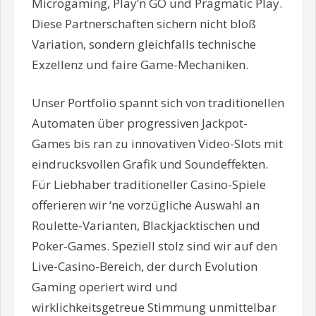
Microgaming, Play’n GO und Pragmatic Play.
Diese Partnerschaften sichern nicht bloß
Variation, sondern gleichfalls technische
Exzellenz und faire Game-Mechaniken.
Unser Portfolio spannt sich von traditionellen
Automaten über progressiven Jackpot-
Games bis ran zu innovativen Video-Slots mit
eindrucksvollen Grafik und Soundeffekten.
Für Liebhaber traditioneller Casino-Spiele
offerieren wir ‘ne vorzügliche Auswahl an
Roulette-Varianten, Blackjacktischen und
Poker-Games. Speziell stolz sind wir auf den
Live-Casino-Bereich, der durch Evolution
Gaming operiert wird und
wirklichkeitsgetreue Stimmung unmittelbar