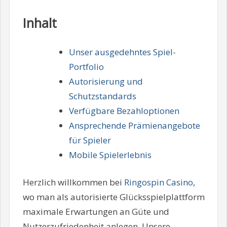
Inhalt
Unser ausgedehntes Spiel-
Portfolio
Autorisierung und
Schutzstandards
Verfügbare Bezahloptionen
Ansprechende Prämienangebote
für Spieler
Mobile Spielerlebnis
Herzlich willkommen bei
Ringospin Casino
,
wo man als autorisierte Glücksspielplattform
maximale Erwartungen an Güte und
Nutzerzufriedenheit anlegen. Unsere