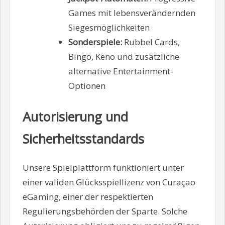
Games mit lebensverändernden
Siegesmöglichkeiten
Sonderspiele:
Rubbel Cards,
Bingo, Keno und zusätzliche
alternative Entertainment-
Optionen
Autorisierung und
Sicherheitsstandards
Unsere Spielplattform funktioniert unter
einer validen Glücksspiellizenz von Curaçao
eGaming, einer der respektierten
Regulierungsbehörden der Sparte. Solche