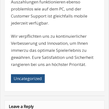
Auszahlungen funktionieren ebenso
problemlos wie auf dem PC, und der
Customer Support ist gleichfalls mobile
jederzeit verfügbar.
Wir verpflichten uns zu kontinuierlicher
Verbesserung und Innovation, um Ihnen
immerzu das optimale Spielerlebnis zu
gewähren. Eure Satisfaktion und Sicherheit
rangieren bei uns an höchster Priorität.
Uncategorized
Leave a Reply