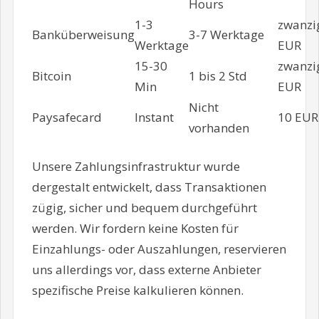
Hours
1-3
zwanzi
Banküberweisung
3-7 Werktage
Werktage
EUR
15-30
zwanzi
Bitcoin
1 bis 2 Std
Min
EUR
Nicht
Paysafecard
Instant
10 EUR
vorhanden
Unsere Zahlungsinfrastruktur wurde
dergestalt entwickelt, dass Transaktionen
zügig, sicher und bequem durchgeführt
werden. Wir fordern keine Kosten für
Einzahlungs- oder Auszahlungen, reservieren
uns allerdings vor, dass externe Anbieter
spezifische Preise kalkulieren können.