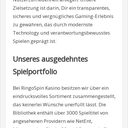
Zielsetzung ist darin, Dir ein transparentes,
sicheres und vergnügliches Gaming-Erlebnis
zu gewähren, das durch modernste
Technology und verantwortungsbewusstes
Spielen geprägt ist.
Unseres ausgedehntes
Spielportfolio
Bei RingoSpin Kasino besitzen wir über ein
eindrucksvolles Sortiment zusammengestellt,
das keinerlei Wünsche unerfüllt lässt. Die
Bibliothek enthält über 3000 Spieltitel von
angesehenen Providern wie NetEnt,