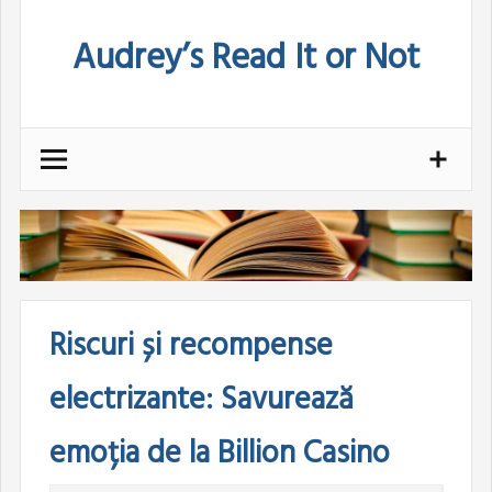
Skip
Audrey’s Read It or Not
to
content
Riscuri și recompense
electrizante: Savurează
emoția de la Billion Casino