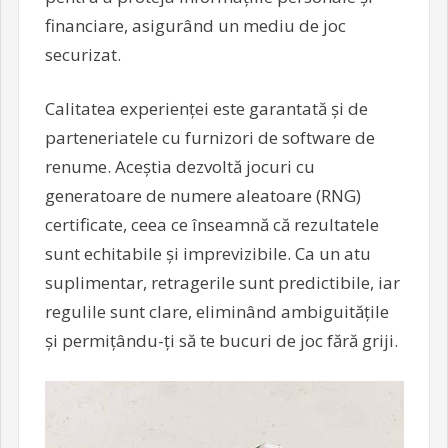
financiare, asigurând un mediu de joc
securizat.
Calitatea experienței este garantată și de
parteneriatele cu furnizori de software de
renume. Aceștia dezvoltă jocuri cu
generatoare de numere aleatoare (RNG)
certificate, ceea ce înseamnă că rezultatele
sunt echitabile și imprevizibile. Ca un atu
suplimentar, retragerile sunt predictibile, iar
regulile sunt clare, eliminând ambiguitățile
și permițându-ți să te bucuri de joc fără griji.