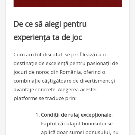
De ce să alegi pentru
experiența ta de joc
Cum am tot discutat, se profilează ca o
destinație de excelență pentru pasionații de
jocuri de noroc din România, oferind o
combinație câștigătoare de divertisment și
avantaje concrete. Alegerea acestei
platforme se traduce prin:
Condiții de rulaj excepționale:
Faptul că rulajul bonusului se
aplică doar sumei bonusului, nu