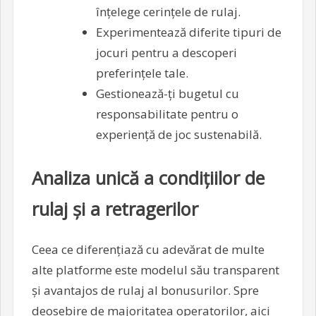
înțelege cerințele de rulaj.
Experimentează diferite tipuri de
jocuri pentru a descoperi
preferințele tale.
Gestionează-ți bugetul cu
responsabilitate pentru o
experiență de joc sustenabilă.
Analiza unică a condițiilor de
rulaj și a retragerilor
Ceea ce diferențiază cu adevărat de multe
alte platforme este modelul său transparent
și avantajos de rulaj al bonusurilor. Spre
deosebire de majoritatea operatorilor, aici