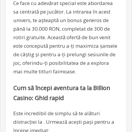
Ce face cu adevărat special este abordarea
sa centrată pe jucător. La intrarea în acest
univers, te așteaptă un bonus generos de
până la 30.000 RON, completat de 300 de
rotiri gratuite. Această ofertă de bun venit
este concepută pentru a-ți maximiza șansele
de câștig și pentru a-ți prelungi sesiunile de
joc, oferindu-ți posibilitatea de a explora
mai multe titluri faimoase.
Cum să începi aventura ta la Billion
Casino: Ghid rapid
Este incredibil de simplu să te alături
distracției la . Urmează acești pași pentru a
începe imediat: