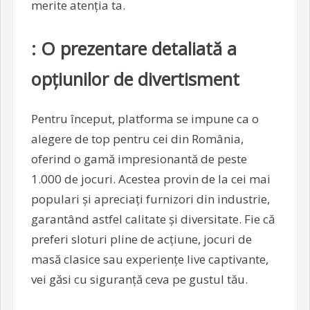
merite atenția ta.
: O prezentare detaliată a
opțiunilor de divertisment
Pentru început, platforma se impune ca o
alegere de top pentru cei din România,
oferind o gamă impresionantă de peste
1.000 de jocuri. Acestea provin de la cei mai
populari și apreciați furnizori din industrie,
garantând astfel calitate și diversitate. Fie că
preferi sloturi pline de acțiune, jocuri de
masă clasice sau experiențe live captivante,
vei găsi cu siguranță ceva pe gustul tău.