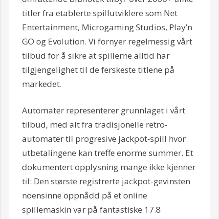
titler fra etablerte spillutviklere som Net
Entertainment, Microgaming Studios, Play’n
GO og Evolution. Vi fornyer regelmessig vårt
tilbud for å sikre at spillerne alltid har
tilgjengelighet til de ferskeste titlene på
markedet.
Automater representerer grunnlaget i vårt
tilbud, med alt fra tradisjonelle retro-
automater til progresive jackpot-spill hvor
utbetalingene kan treffe enorme summer. Et
dokumentert opplysning mange ikke kjenner
til: Den største registrerte jackpot-gevinsten
noensinne oppnådd på et online
spillemaskin var på fantastiske 17.8