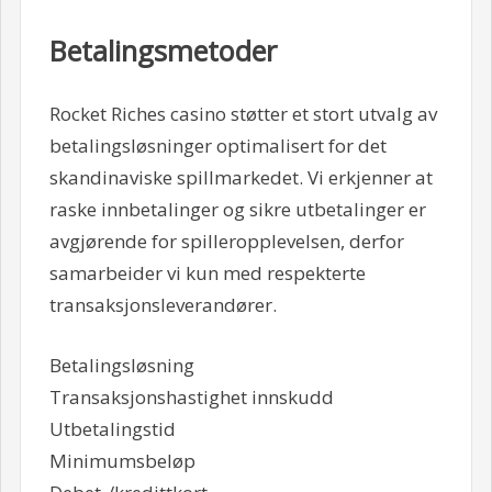
Betalingsmetoder
Rocket Riches casino støtter et stort utvalg av
betalingsløsninger optimalisert for det
skandinaviske spillmarkedet. Vi erkjenner at
raske innbetalinger og sikre utbetalinger er
avgjørende for spilleropplevelsen, derfor
samarbeider vi kun med respekterte
transaksjonsleverandører.
Betalingsløsning
Transaksjonshastighet innskudd
Utbetalingstid
Minimumsbeløp