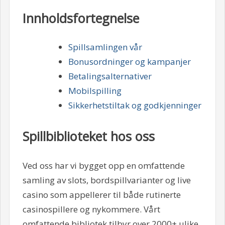
Innholdsfortegnelse
Spillsamlingen vår
Bonusordninger og kampanjer
Betalingsalternativer
Mobilspilling
Sikkerhetstiltak og godkjenninger
Spillbiblioteket hos oss
Ved oss har vi bygget opp en omfattende
samling av slots, bordspillvarianter og live
casino som appellerer til både rutinerte
casinospillere og nykommere. Vårt
omfattende bibliotek tilbyr over 2000+ ulike