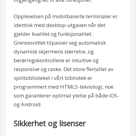
Opplevelsen på mobilbaserte terminaler er
identisk med desktop-utgaven når det
gjelder kvalitet og funksjonalitet.
Grensesnittet tilpasser seg automatisk
dynamisk skjermens størrelse, og
berøringskontrollene er intuitive og
responsive og raske. Det store flertallet av
spillbiblioteket i vårt bibliotek er
programmert med HTML5-teknologi, noe
som garanterer optimal ytelse på både iOS-
og Android.
Sikkerhet og lisenser