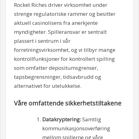
Rocket Riches driver virksomhet under
strenge regulatoriske rammer og besitter
aktuell casinolisens fra anerkjente
myndigheter. Spilleransvar er sentralt
plassert i sentrum i vår
forretningsvirksomhet, og vi tilbyr mange
kontrollfunksjoner for kontrollert spilling
som omfatter depositumsgrenser,
tapsbegrensninger, tidsavbrudd og
alternativet for utelukkelse.
Våre omfattende sikkerhetstiltakene
Datakryptering:
Samtlig
kommunikasjonsoverføring
mellom spillerne og våre