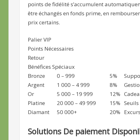
points de fidélité s’accumulent automatique
être échangés en fonds prime, en remboursem
prix certains.
Palier VIP
Points Nécessaires
Retour
Bénéfices Spéciaux
Bronze
0 – 999
5%
Suppor
Argent
1 000 – 4 999
8%
Gestio
Or
5 000 – 19 999
12%
Cadeau
Platine
20 000 – 49 999
15%
Seuils
Diamant
50 000+
20%
Excurs
Solutions De paiement Disponi