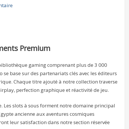
ntaire
ements Premium
bibliothèque gaming comprenant plus de 3 000
 se base sur des partenariats clés avec les éditeurs
que. Chaque titre ajouté à notre collection traverse
rplay, perfection graphique et réactivité de jeu.
ue. Les slots à sous forment notre domaine principal
l’Égypte ancienne aux aventures cosmiques
ont leur satisfaction dans notre section réservée