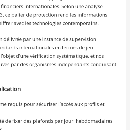
 financiers internationales. Selon une analyse
, ce palier de protection rend les informations
iffrer avec les technologies contemporains.
n délivrée par une instance de supervision
tandards internationales en termes de jeu
’objet d’une vérification systématique, et nos
rouvés par des organismes indépendants conduisant
lication
me requis pour sécuriser l’accès aux profils et
ité de fixer des plafonds par jour, hebdomadaires
s