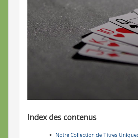
Index des contenus
Notre Collection de Titres Unique