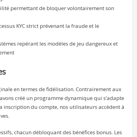
ilité permettant de bloquer volontairement son
cessus KYC strict prévenant la fraude et le
stèmes repérant les modèles de jeu dangereux et
sement
es
inale en termes de fidélisation. Contrairement aux
s avons créé un programme dynamique qui s’adapte
la inscription du compte, nos utilisateurs accèdent à
ves.
essifs, chacun débloquant des bénéfices bonus. Les