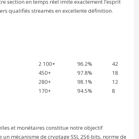
tre section en temps réel imite exactement l’esprit
rs qualifiés streamés en excellente définition.
2 100+
96.2%
42
450+
97.8%
18
280+
98.1%
12
170+
94.5%
8
les et monétaires constitue notre objectif
e un mécanisme de cryptage SSL 256 bits, norme de