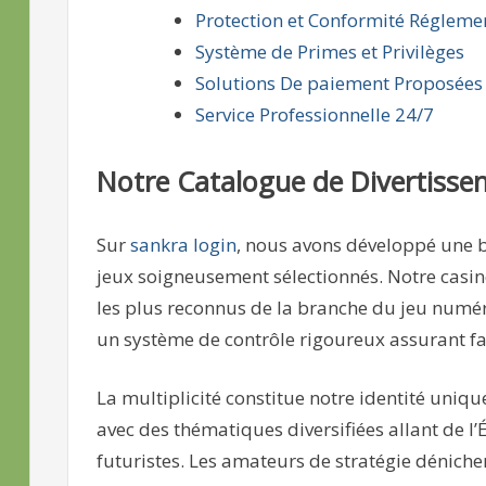
Protection et Conformité Régleme
Système de Primes et Privilèges
Solutions De paiement Proposées
Service Professionnelle 24/7
Notre Catalogue de Divertiss
Sur
sankra login
, nous avons développé une 
jeux soigneusement sélectionnés. Notre casino
les plus reconnus de la branche du jeu numéri
un système de contrôle rigoureux assurant fai
La multiplicité constitue notre identité uniq
avec des thématiques diversifiées allant de 
futuristes. Les amateurs de stratégie dénicher