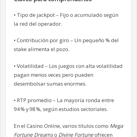
• Tipo de jackpot – Fijo o acumulado según
la red del operador.
• Contribución por giro – Un pequeño % del
stake alimenta el pozo.
• Volatilidad – Los juegos con alta volatilidad
pagan menos veces pero pueden
desembolsar sumas enormes.
• RTP promedio – La mayoría ronda entre
94 % y 98 %, según estudios sectoriales.
En el Casino Online, varios títulos como
Mega
Fortune Dreams
o
Divine Fortune
ofrecen