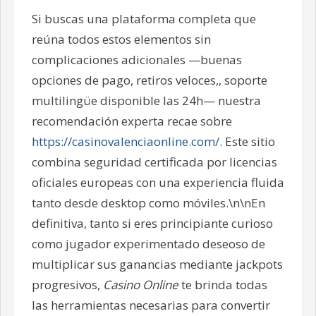
Si buscas una plataforma completa que
reúna todos estos elementos sin
complicaciones adicionales —buenas
opciones de pago, retiros veloces,
, soporte
multilingüe disponible las 24h— nuestra
recomendación experta recae sobre
https://casinovalenciaonline.com/
. Este sitio
combina seguridad certificada por licencias
oficiales europeas con una experiencia fluida
tanto desde desktop como móviles.\n\nEn
definitiva, tanto si eres principiante curioso
como jugador experimentado deseoso de
multiplicar sus ganancias mediante jackpots
progresivos,
Casino Online
te brinda todas
las herramientas necesarias para convertir