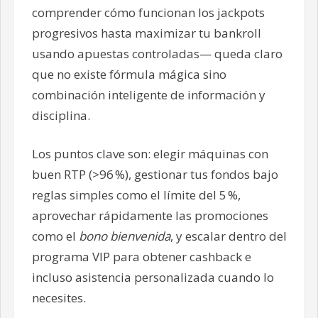
comprender cómo funcionan los jackpots
progresivos hasta maximizar tu bankroll
usando apuestas controladas— queda claro
que no existe fórmula mágica sino
combinación inteligente de información y
disciplina.
Los puntos clave son: elegir máquinas con
buen RTP (>96 %), gestionar tus fondos bajo
reglas simples como el límite del 5 %,
aprovechar rápidamente las promociones
como el
bono bienvenida
, y escalar dentro del
programa VIP para obtener cashback e
incluso asistencia personalizada cuando lo
necesites.