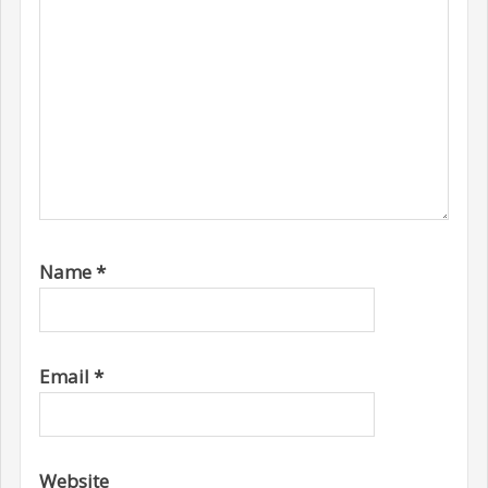
Name
*
Email
*
Website