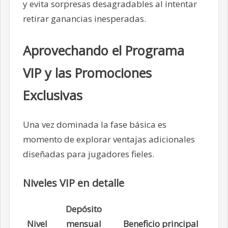
y evita sorpresas desagradables al intentar
retirar ganancias inesperadas.
Aprovechando el Programa
VIP y las Promociones
Exclusivas
Una vez dominada la fase básica es
momento de explorar ventajas adicionales
diseñadas para jugadores fieles.
Niveles VIP en detalle
Depósito
Nivel
mensual
Beneficio principal