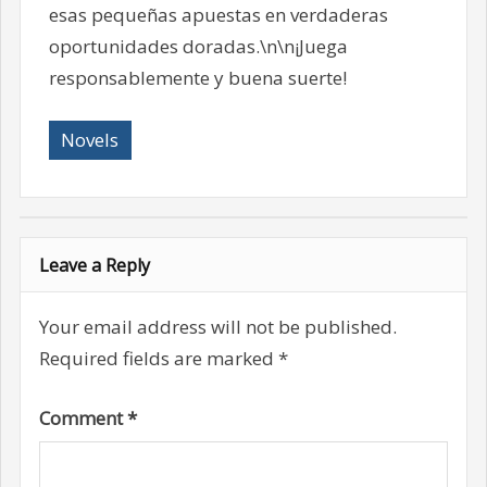
esas pequeñas apuestas en verdaderas
oportunidades doradas.\n\n¡Juega
responsablemente y buena suerte!
Novels
Leave a Reply
Your email address will not be published.
Required fields are marked
*
Comment
*