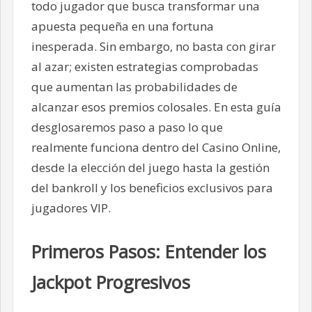
todo jugador que busca transformar una
apuesta pequeña en una fortuna
inesperada. Sin embargo, no basta con girar
al azar; existen estrategias comprobadas
que aumentan las probabilidades de
alcanzar esos premios colosales. En esta guía
desglosaremos paso a paso lo que
realmente funciona dentro del Casino Online,
desde la elección del juego hasta la gestión
del bankroll y los beneficios exclusivos para
jugadores VIP.
Primeros Pasos: Entender los
Jackpot Progresivos