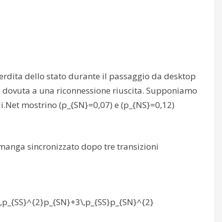
erdita dello stato durante il passaggio da desktop
sa dovuta a una riconnessione riuscita. Supponiamo
li.Net mostrino (p_{SN}=0,07) e (p_{NS}=0,12)
manga sincronizzato dopo tre transizioni
3\,p_{SS}^{2}p_{SN}+3\,p_{SS}p_{SN}^{2}