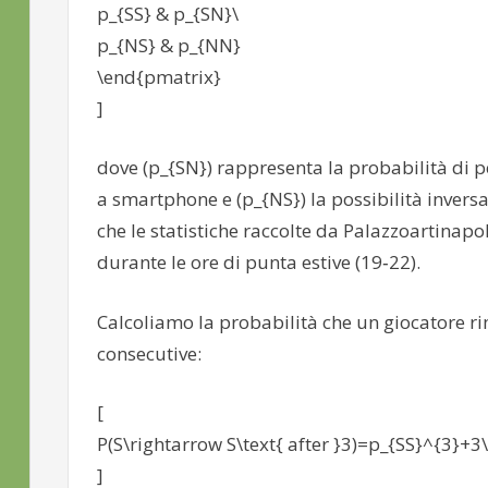
p_{SS} & p_{SN}\
p_{NS} & p_{NN}
\end{pmatrix}
]
dove (p_{SN}) rappresenta la probabilità di p
a smartphone e (p_{NS}) la possibilità inver
che le statistiche raccolte da Palazzoartinapo
durante le ore di punta estive (19‑22).
Calcoliamo la probabilità che un giocatore ri
consecutive:
[
P(S\rightarrow S\text{ after }3)=p_{SS}^{3}+
]