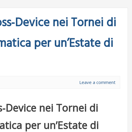
ss‑Device nei Tornei di
matica per un’Estate di
Leave a comment
‑Device nei Tornei di
tica per un’Estate di