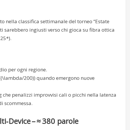
o nella classifica settimanale del torneo “Estate
ti sarebbero ingiusti verso chi gioca su fibra ottica
25*).
io per ogni regione.
ivo ((\lambda/200)) quando emergono nuove
 che penalizzi improvvisi cali o picchi nella latenza
 di scommessa.
i‑Device – ≈ 380 parole