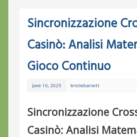
Sincronizzazione Cro
Casinò: Analisi Mate
Gioco Continuo
June 10, 2025
kristiebarnett
Sincronizzazione Cross
Casinò: Analisi Matema