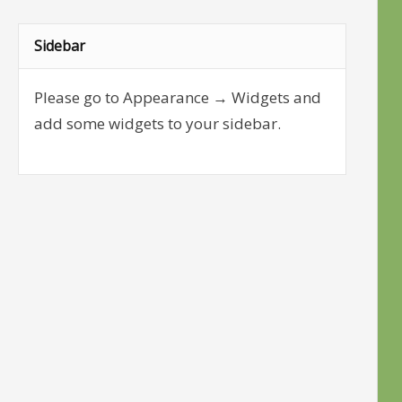
Sidebar
Please go to Appearance → Widgets and
add some widgets to your sidebar.