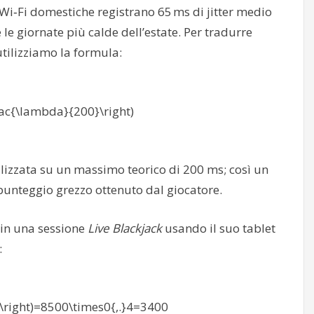
 Wi‑Fi domestiche registrano 65 ms di jitter medio
e giornate più calde dell’estate. Per tradurre
utilizziamo la formula:
rac{\lambda}{200}\right)
lizzata su un massimo teorico di 200 ms; così un
punteggio grezzo ottenuto dal giocatore.
in una sessione
Live Blackjack
usando il suo tablet
:
}\right)=8500\times0{,.}4=3400