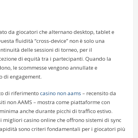
to da giocatori che alternano desktop, tablet e
esta fluidità “cross‑device” non è solo una
tinuità delle sessioni di torneo, per il
ezione di equità tra i partecipanti. Quando la
erdono, le scommesse vengono annullate e
to di engagement.
ito di riferimento
casino non aams
– recensito da
 siti non AAMS – mostra come piattaforme con
minima anche durante picchi di traffico estivo.
migliori casino online che offrono sistemi di sync
rapidità sono criteri fondamentali per i giocatori più