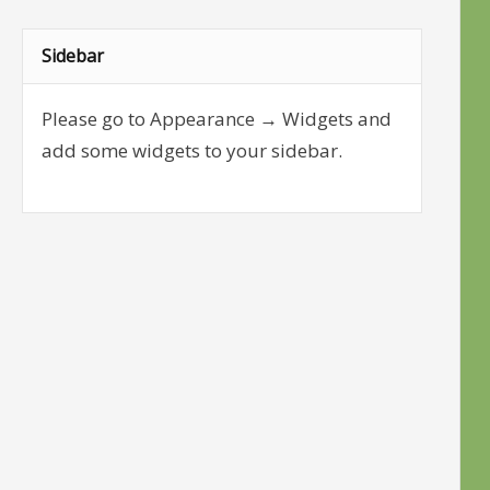
Sidebar
Please go to Appearance → Widgets and
add some widgets to your sidebar.