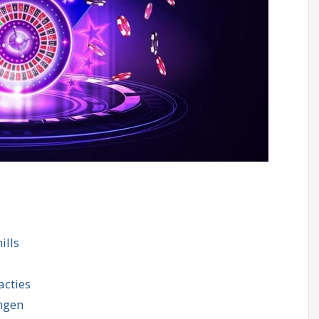
ills
acties
ngen