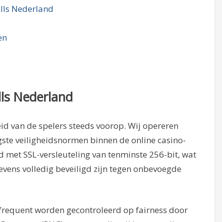
ills Nederland
en
ills Nederland
eid van de spelers steeds voorop. Wij opereren
gste veiligheidsnormen binnen de online casino-
d met SSL-versleuteling van tenminste 256-bit, wat
gevens volledig beveiligd zijn tegen onbevoegde
 frequent worden gecontroleerd op fairness door