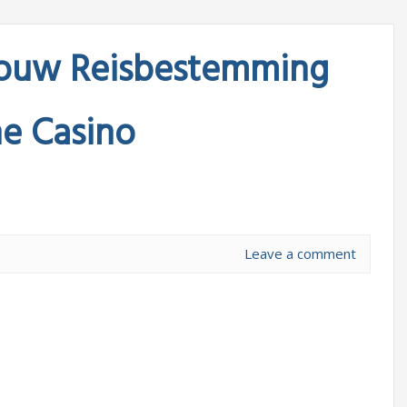
 Jouw Reisbestemming
ne Casino
Leave a comment