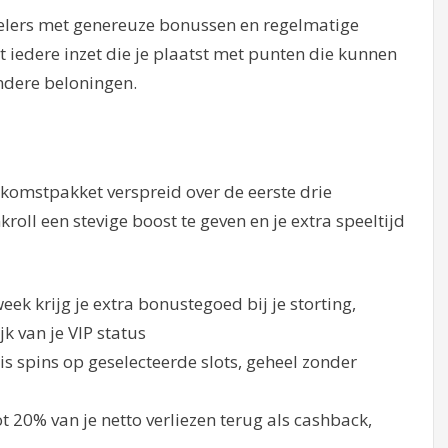
pelers met genereuze bonussen en regelmatige
iedere inzet die je plaatst met punten die kunnen
ndere beloningen.
komstpakket verspreid over de eerste drie
roll een stevige boost te geven en je extra speeltijd
eek krijg je extra bonustegoed bij je storting,
k van je VIP status
is spins op geselecteerde slots, geheel zonder
 20% van je netto verliezen terug als cashback,