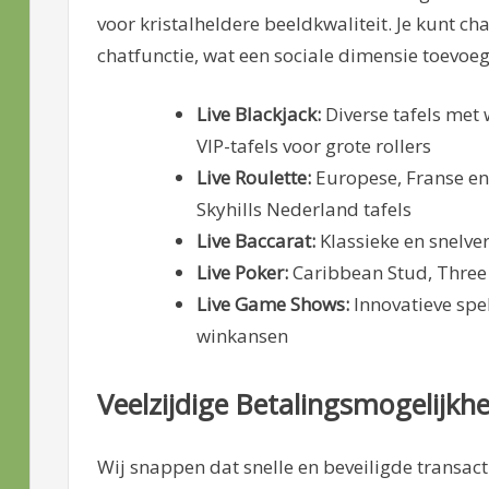
voor kristalheldere beeldkwaliteit. Je kunt ch
chatfunctie, wat een sociale dimensie toevoeg
Live Blackjack:
Diverse tafels met 
VIP-tafels voor grote rollers
Live Roulette:
Europese, Franse en 
Skyhills Nederland tafels
Live Baccarat:
Klassieke en snelve
Live Poker:
Caribbean Stud, Three 
Live Game Shows:
Innovatieve spe
winkansen
Veelzijdige Betalingsmogelijkh
Wij snappen dat snelle en beveiligde transacti