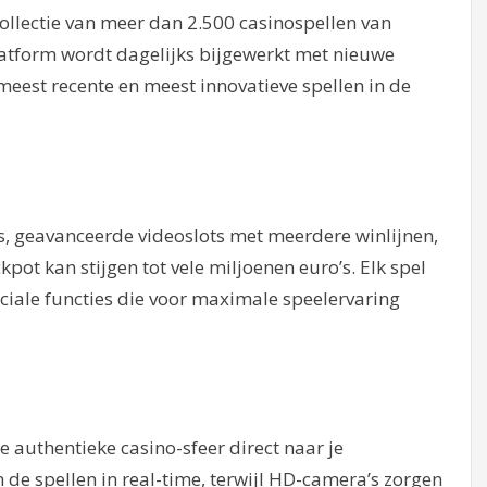
llectie van meer dan 2.500 casinospellen van
atform wordt dagelijks bijgewerkt met nieuwe
 meest recente en meest innovatieve spellen in de
es, geavanceerde videoslots met meerdere winlijnen,
pot kan stijgen tot vele miljoenen euro’s. Elk spel
ciale functies die voor maximale speelervaring
e authentieke casino-sfeer direct naar je
de spellen in real-time, terwijl HD-camera’s zorgen