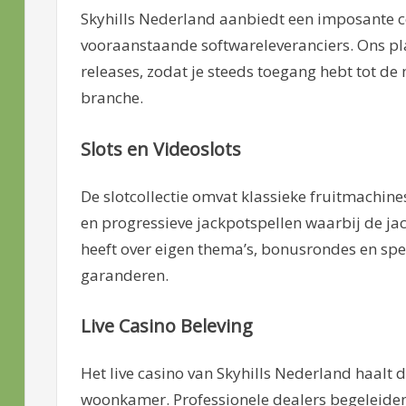
Skyhills Nederland aanbiedt een imposante co
vooraanstaande softwareleveranciers. Ons pl
releases, zodat je steeds toegang hebt tot de
branche.
Slots en Videoslots
De slotcollectie omvat klassieke fruitmachin
en progressieve jackpotspellen waarbij de jack
heeft over eigen thema’s, bonusrondes en spe
garanderen.
Live Casino Beleving
Het live casino van Skyhills Nederland haalt d
woonkamer. Professionele dealers begeleiden 