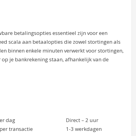
bare betalingsopties essentieel zijn voor een
ed scala aan betaalopties die zowel stortingen als
en binnen enkele minuten verwerkt voor stortingen,
 op je bankrekening staan, afhankelijk van de
er dag
Direct – 2 uur
per transactie
1-3 werkdagen