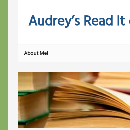
Skip
to
Audrey’s Read It
content
About Me!