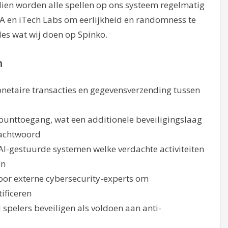
ien worden alle spellen op ons systeem regelmatig
RA en iTech Labs om eerlijkheid en randomness te
les wat wij doen op Spinko.
n
netaire transacties en gegevensverzending tussen
ounttoegang, wat een additionele beveiligingslaag
wachtwoord
AI-gestuurde systemen welke verdachte activiteiten
en
or externe cybersecurity-experts om
ificeren
 spelers beveiligen als voldoen aan anti-