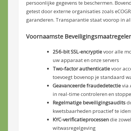
persoonlijke gegevens te beschermen. Bovend
getest door externe organisaties zoals eCOG
garanderen. Transparantie staat voorop in al
Voornaamste Beveiligingsmaatregele
256-bit SSL-encryptie
voor alle mo
uw apparaat en onze servers
Two-factor authenticatie
voor acc
toevoegt bovenop je standaard 
Geavanceerde fraudedetectie
via 
in real-time controleren en stopp
Regelmatige beveiligingsaudits
do
kwetsbaarheden proactief te ident
KYC-verificatieprocessen
die zowel
witwasregelgeving