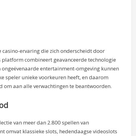
ne casino-ervaring die zich onderscheidt door
ns platform combineert geavanceerde technologie
een ongeëvenaarde entertainment-omgeving kunnen
ke speler unieke voorkeuren heeft, en daarom
 om aan alle verwachtingen te beantwoorden.
od
ectie van meer dan 2.800 spellen van
nt omvat klassieke slots, hedendaagse videoslots