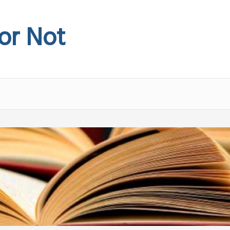
 or Not