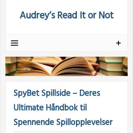
Skip
Audrey’s Read It or Not
to
content
SpyBet Spillside – Deres
Ultimate Håndbok til
Spennende Spillopplevelser