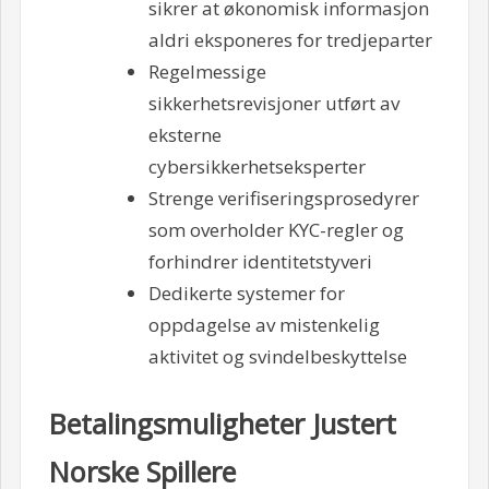
sikrer at økonomisk informasjon
aldri eksponeres for tredjeparter
Regelmessige
sikkerhetsrevisjoner utført av
eksterne
cybersikkerhetseksperter
Strenge verifiseringsprosedyrer
som overholder KYC-regler og
forhindrer identitetstyveri
Dedikerte systemer for
oppdagelse av mistenkelig
aktivitet og svindelbeskyttelse
Betalingsmuligheter Justert
Norske Spillere