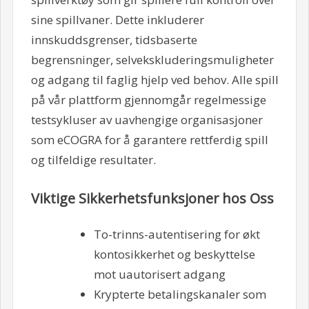
sine spillvaner. Dette inkluderer
innskuddsgrenser, tidsbaserte
begrensninger, selvekskluderingsmuligheter
og adgang til faglig hjelp ved behov. Alle spill
på vår plattform gjennomgår regelmessige
testsykluser av uavhengige organisasjoner
som eCOGRA for å garantere rettferdig spill
og tilfeldige resultater.
Viktige Sikkerhetsfunksjoner hos Oss
To-trinns-autentisering for økt
kontosikkerhet og beskyttelse
mot uautorisert adgang
Krypterte betalingskanaler som