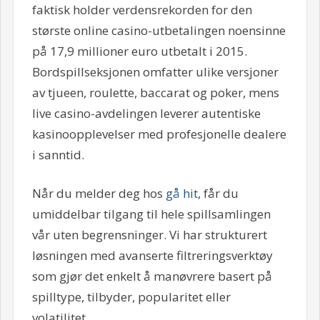
faktisk holder verdensrekorden for den
største online casino-utbetalingen noensinne
på 17,9 millioner euro utbetalt i 2015.
Bordspillseksjonen omfatter ulike versjoner
av tjueen, roulette, baccarat og poker, mens
live casino-avdelingen leverer autentiske
kasinoopplevelser med profesjonelle dealere
i sanntid.
Når du melder deg hos
gå hit
, får du
umiddelbar tilgang til hele spillsamlingen
vår uten begrensninger. Vi har strukturert
løsningen med avanserte filtreringsverktøy
som gjør det enkelt å manøvrere basert på
spilltype, tilbyder, popularitet eller
volatilitet.