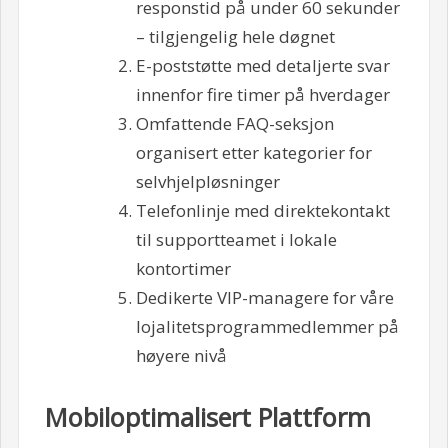
responstid på under 60 sekunder
– tilgjengelig hele døgnet
E-poststøtte med detaljerte svar
innenfor fire timer på hverdager
Omfattende FAQ-seksjon
organisert etter kategorier for
selvhjelpløsninger
Telefonlinje med direktekontakt
til supportteamet i lokale
kontortimer
Dedikerte VIP-managere for våre
lojalitetsprogrammedlemmer på
høyere nivå
Mobiloptimalisert Plattform