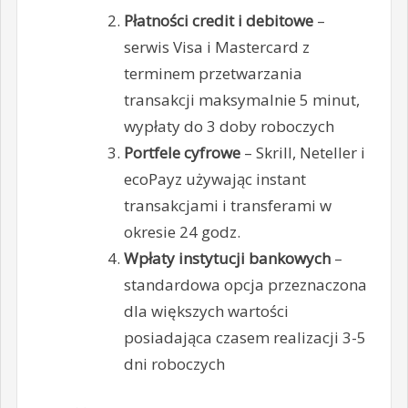
Płatności credit i debitowe
–
serwis Visa i Mastercard z
terminem przetwarzania
transakcji maksymalnie 5 minut,
wypłaty do 3 doby roboczych
Portfele cyfrowe
– Skrill, Neteller i
ecoPayz używając instant
transakcjami i transferami w
okresie 24 godz.
Wpłaty instytucji bankowych
–
standardowa opcja przeznaczona
dla większych wartości
posiadająca czasem realizacji 3-5
dni roboczych