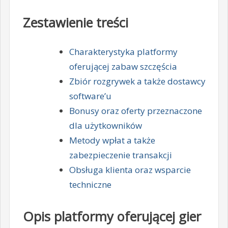
Zestawienie treści
Charakterystyka platformy
oferującej zabaw szczęścia
Zbiór rozgrywek a także dostawcy
software’u
Bonusy oraz oferty przeznaczone
dla użytkowników
Metody wpłat a także
zabezpieczenie transakcji
Obsługa klienta oraz wsparcie
techniczne
Opis platformy oferującej gier