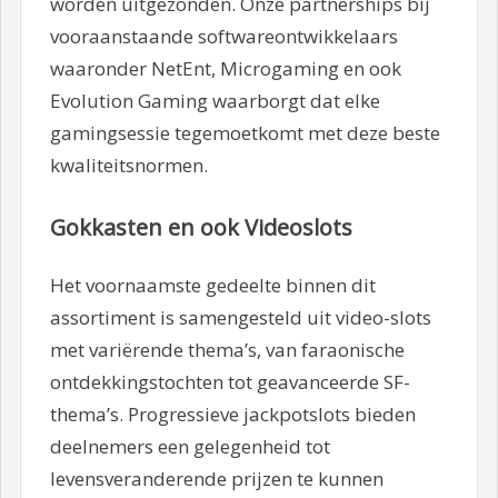
worden uitgezonden. Onze partnerships bij
vooraanstaande softwareontwikkelaars
waaronder NetEnt, Microgaming en ook
Evolution Gaming waarborgt dat elke
gamingsessie tegemoetkomt met deze beste
kwaliteitsnormen.
Gokkasten en ook Videoslots
Het voornaamste gedeelte binnen dit
assortiment is samengesteld uit video-slots
met variërende thema’s, van faraonische
ontdekkingstochten tot geavanceerde SF-
thema’s. Progressieve jackpotslots bieden
deelnemers een gelegenheid tot
levensveranderende prijzen te kunnen