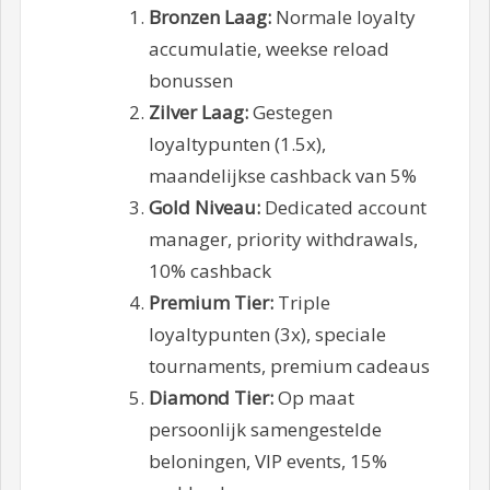
Bronzen Laag:
Normale loyalty
accumulatie, weekse reload
bonussen
Zilver Laag:
Gestegen
loyaltypunten (1.5x),
maandelijkse cashback van 5%
Gold Niveau:
Dedicated account
manager, priority withdrawals,
10% cashback
Premium Tier:
Triple
loyaltypunten (3x), speciale
tournaments, premium cadeaus
Diamond Tier:
Op maat
persoonlijk samengestelde
beloningen, VIP events, 15%