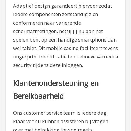
Adaptief design garandeert hiervoor zodat
iedere componenten zelfstandig zich
conformeren naar variërende
schermafmetingen, hetzij jij nu aan het
spelen bent op een handige smartphone dan
wel tablet. Dit mobile casino faciliteert tevens
fingerprint identificatie ten behoeve van extra
security tijdens deze inloggen.
Klantenondersteuning en
Bereikbaarheid
Ons customer service team is iedere dag
klaar voor u kunnen assisteren bij vragen
over met betrekking tot spelregels,