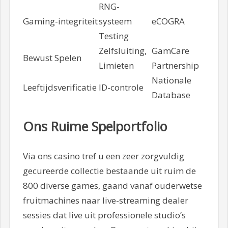
RNG-
Gaming-integriteit
systeem
eCOGRA
Testing
Zelfsluiting,
GamCare
Bewust Spelen
Limieten
Partnership
Nationale
Leeftijdsverificatie
ID-controle
Database
Ons Ruime Spelportfolio
Via ons casino tref u een zeer zorgvuldig
gecureerde collectie bestaande uit ruim de
800 diverse games, gaand vanaf ouderwetse
fruitmachines naar live-streaming dealer
sessies dat live uit professionele studio’s