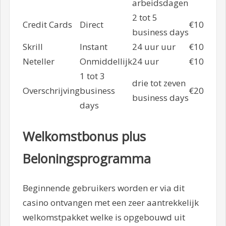
arbeidsdagen
2 tot 5
Credit Cards
Direct
€10
business days
Skrill
Instant
24 uur uur
€10
Neteller
Onmiddellijk
24 uur
€10
1 tot 3
drie tot zeven
Overschrijving
business
€20
business days
days
Welkomstbonus plus
Beloningsprogramma
Beginnende gebruikers worden er via dit
casino ontvangen met een zeer aantrekkelijk
welkomstpakket welke is opgebouwd uit